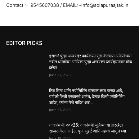
Contact :- 9545607038 / EMAIL: -info@solapuraajtak.in
EDITOR PICKS
इराणने पुन्हा अण्वस्त्र कार्यक्रम सुरू केल्यास अमेरिकेच्या
नवीन धमकीचा अमेरिका पुन्हा अण्वस्त्र कार्यक्रमावर बॉम्ब
करेल
June 27, 2025
शिव लिंगा आणि ज्योतिर्लिंग यांच्यात काय फरक आहे,
यापैकी किती प्रकारचे आहेत, देशात किती ज्योतिर्लिंग
आहेत, त्यांना येथे माहित आहे …
June 27, 2025
नाग पंचामी २०२25: नागपंचमी जुलैच्या या तारखेला
साजरा केला जाईल, पूजा मुहर्ट आणि महत्त्व जाणून घ्या
June 19, 2025