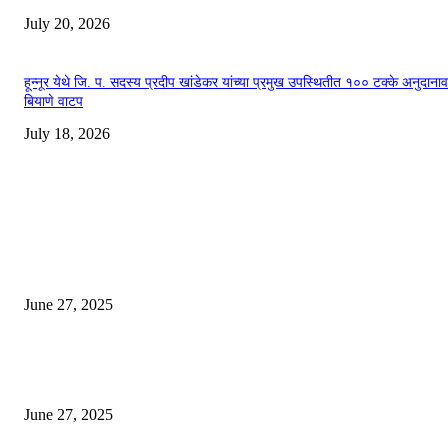
July 20, 2026
हून्नूर येथे जि. प. सदस्य प्रदीप खांडेकर यांच्या प्रमुख उपस्थितीत १०० टक्के अनुदाना
बियाणे वाटप
July 18, 2026
EDITOR PICKS
इराणने पुन्हा अण्वस्त्र कार्यक्रम सुरू केल्यास अमेरिकेच्या नवीन धमकीचा अमेरिका पुन्हा
अण्वस्त्र कार्यक्रमावर बॉम्ब करेल
June 27, 2025
शिव लिंगा आणि ज्योतिर्लिंग यांच्यात काय फरक आहे, यापैकी किती प्रकारचे आहेत, देशात
ज्योतिर्लिंग आहेत, त्यांना येथे माहित आहे …
June 27, 2025