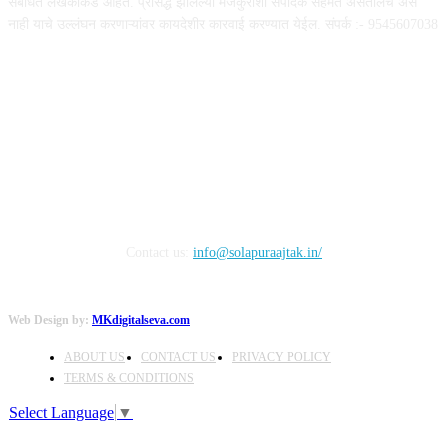
संबंधित लेखकांकडे आहेत. प्रसिद्ध झालेल्या मजकुराशी संपादक सहमत असतीलच असे
नाही याचे उल्लंघन करणाऱ्यांवर कायदेशीर कारवाई करण्यात येईल. संपर्क :- 9545607038
FOLLOW US
Contact us:
info@solapuraajtak.in/
Web Design by:
MKdigitalseva.com
ABOUT US
CONTACT US
PRIVACY POLICY
TERMS & CONDITIONS
Select Language
▼