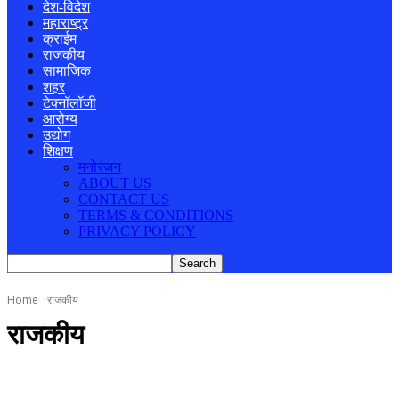
देश-विदेश
महाराष्ट्र
क्राईम
राजकीय
सामाजिक
शहर
टेक्नॉलॉजी
आरोग्य
उद्योग
शिक्षण
मनोरंजन
ABOUT US
CONTACT US
TERMS & CONDITIONS
PRIVACY POLICY
Home
राजकीय
राजकीय