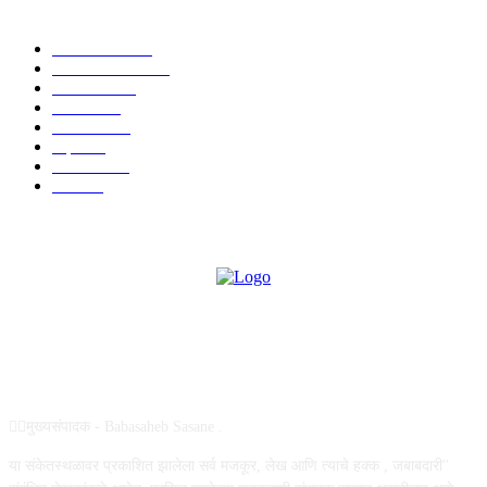
POPULAR CATEGORY
टेक्नॉलॉजी
1377
ताज्या बातम्या
1104
देश-विदेश
995
आरोग्य
968
मनोरंजन
919
शहर
882
राजकीय
144
उद्योग
75
ABOUT US
✍🏻मुख्यसंपादक - Babasaheb Sasane .
या संकेतस्थळावर प्रकाशित झालेला सर्व मजकूर, लेख आणि त्याचे हक्क , जबाबदारी''