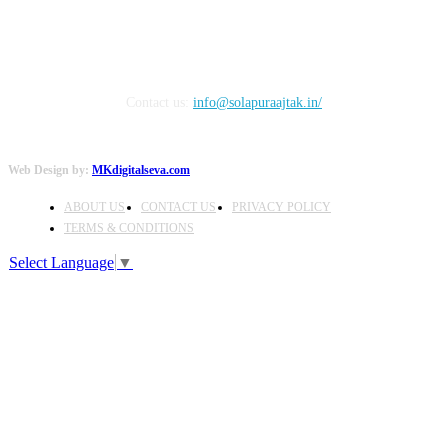
Contact us:
info@solapuraajtak.in/
Web Design by:
MKdigitalseva.com
ABOUT US
CONTACT US
PRIVACY POLICY
TERMS & CONDITIONS
Select Language
▼