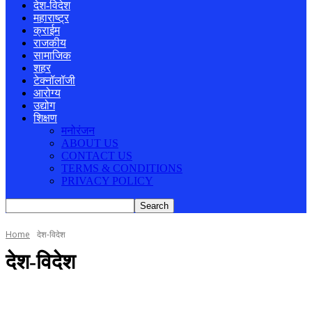
देश-विदेश
महाराष्ट्र
क्राईम
राजकीय
सामाजिक
शहर
टेक्नॉलॉजी
आरोग्य
उद्योग
शिक्षण
मनोरंजन
ABOUT US
CONTACT US
TERMS & CONDITIONS
PRIVACY POLICY
Home
देश-विदेश
देश-विदेश