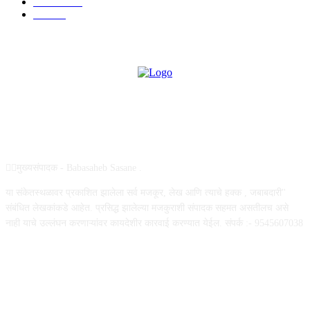
राजकीय
144
उद्योग
75
ABOUT US
✍🏻मुख्यसंपादक - Babasaheb Sasane .
या संकेतस्थळावर प्रकाशित झालेला सर्व मजकूर, लेख आणि त्याचे हक्क , जबाबदारी''
संबंधित लेखकांकडे आहेत. प्रसिद्ध झालेल्या मजकुराशी संपादक सहमत असतीलच असे
नाही याचे उल्लंघन करणाऱ्यांवर कायदेशीर कारवाई करण्यात येईल. संपर्क :- 9545607038
FOLLOW US