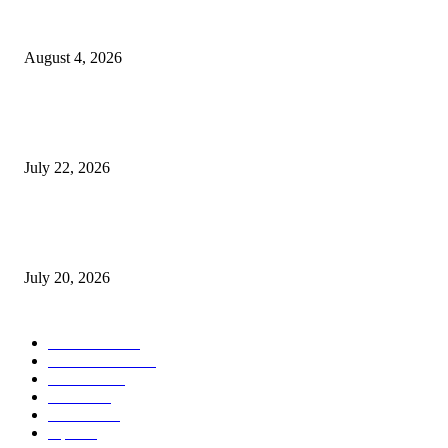
नंदेश्वर येथे सुप्रसिद्ध व्याख्याते नितीन चंदनशिवे यांचे जाहीर व्याख्यान, स्व.दादासाहेब येस
मेटकरी व स्व.समाबाई दादासाहेब मेटकरी यांच्या पुण्यस्मरणानिमित्त होणार व्याख्यान
August 4, 2026
स्तुत्य उपक्रम…रामेश्वर मासाळ यांच्या संकल्पनेचे आमदार समाधान आवताडे यांनी केले
कौतुक,शाळा व गावाच्या विकासासाठी निधी देण्यास कटिबद्ध – आ. समाधान आवताडे
July 22, 2026
नराधमाला जन्मठेप..पत्नी व मुलीच्या खून प्रकरणी संजय कोरे यास जन्मठेपेची शिक्षा, मांजरा
पिलाच्या खुनासाठी दोन वर्षे शिक्षा
July 20, 2026
POPULAR CATEGORY
टेक्नॉलॉजी
1377
ताज्या बातम्या
1104
देश-विदेश
995
आरोग्य
968
मनोरंजन
919
शहर
882