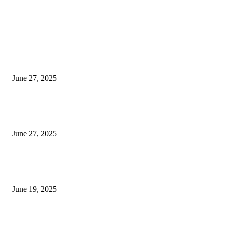
EDITOR PICKS
इराणने पुन्हा अण्वस्त्र कार्यक्रम सुरू केल्यास अमेरिकेच्या नवीन धमकीचा अमेरिका पुन्हा
अण्वस्त्र कार्यक्रमावर बॉम्ब करेल
June 27, 2025
शिव लिंगा आणि ज्योतिर्लिंग यांच्यात काय फरक आहे, यापैकी किती प्रकारचे आहेत, देशात
ज्योतिर्लिंग आहेत, त्यांना येथे माहित आहे …
June 27, 2025
नाग पंचामी २०२25: नागपंचमी जुलैच्या या तारखेला साजरा केला जाईल, पूजा मुहर्ट आणि म
जाणून घ्या
June 19, 2025
POPULAR POSTS