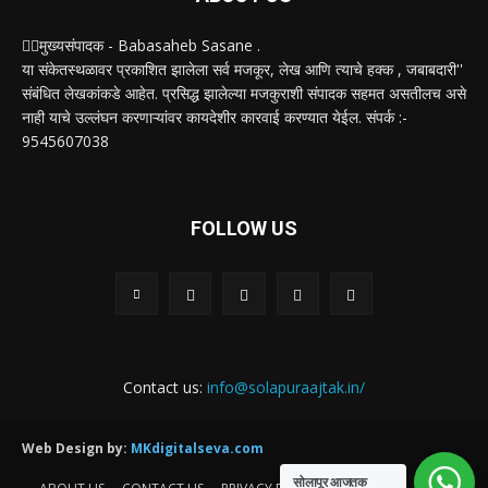
✍🏻मुख्यसंपादक - Babasaheb Sasane .
या संकेतस्थळावर प्रकाशित झालेला सर्व मजकूर, लेख आणि त्याचे हक्क , जबाबदारी''
संबंधित लेखकांकडे आहेत. प्रसिद्ध झालेल्या मजकुराशी संपादक सहमत असतीलच असे
नाही याचे उल्लंघन करणाऱ्यांवर कायदेशीर कारवाई करण्यात येईल. संपर्क :-
9545607038
FOLLOW US
Contact us:
info@solapuraajtak.in/
Web Design by:
MKdigitalseva.com
सोलापूर आजतक