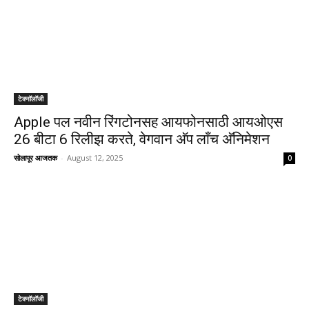
टेक्नॉलॉजी
Apple पल नवीन रिंगटोनसह आयफोनसाठी आयओएस
26 बीटा 6 रिलीझ करते, वेगवान अ‍ॅप लाँच अ‍ॅनिमेशन
सोलापूर आजतक
-
August 12, 2025
0
टेक्नॉलॉजी