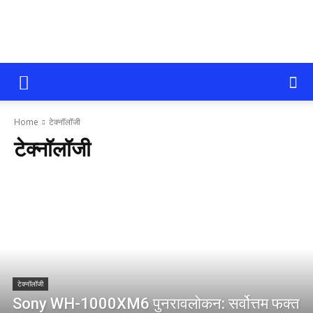
सोलापूर
Home
टेक्नॉलॉजी
आजतक
टेक्नॉलॉजी
टेक्नॉलॉजी
Sony WH-1000XM6 पुनरावलोकन: सर्वोत्तम फक्त