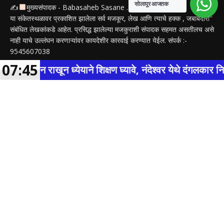
सोलापूर आजतक
✍
मुख्यसंपादक - Babasaheb Sasane .
या संकेतस्थळावर प्रकाशित झालेला सर्व मजकूर, लेख आणि त्याचे हक्क , जबाबदारी''
संबंधित लेखकांकडे आहेत. प्रसिद्ध झालेल्या मजकुराशी संपादक सहमत असतीलच असे
नाही याचे उल्लंघन करणाऱ्यांवर कायदेशीर कारवाई करण्यात येईल. संपर्क :-
9545607038
07:45
मान राखून ध्येयाने शिक्षण घ्यावे, नंदेश्वर येथे दंगलकार नितीन चंदनशि
FOLLOW US
Contact us:
info@solapuraajtak.in/
Web Design by:
MKdigitalseva.com
ABOUT US
CONTACT US
PRIVACY POLICY
TERMS & CONDITIONS