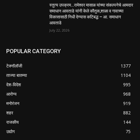
स्तुत्य उपक्रम…रामेश्वर मासाळ यांच्या संकल्पनेचे आमदार
समाधान आवताडे यांनी केले कौतुक,शाळा व गावाच्या
विकासासाठी निधी देण्यास कटिबद्ध – आ. समाधान
आवताडे
July 22, 2026
POPULAR CATEGORY
टेक्नॉलॉजी
1377
ताज्या बातम्या
1104
देश-विदेश
995
आरोग्य
968
मनोरंजन
919
शहर
882
राजकीय
144
उद्योग
75