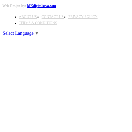
Web Design by:
MKdigitalseva.com
ABOUT US
CONTACT US
PRIVACY POLICY
TERMS & CONDITIONS
Select Language
▼