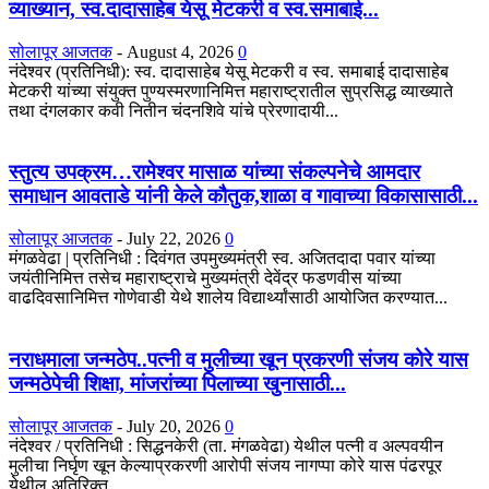
व्याख्यान, स्व.दादासाहेब येसू मेटकरी व स्व.समाबाई...
सोलापूर आजतक
-
August 4, 2026
0
नंदेश्वर (प्रतिनिधी): स्व. दादासाहेब येसू मेटकरी व स्व. समाबाई दादासाहेब
मेटकरी यांच्या संयुक्त पुण्यस्मरणानिमित्त महाराष्ट्रातील सुप्रसिद्ध व्याख्याते
तथा दंगलकार कवी नितीन चंदनशिवे यांचे प्रेरणादायी...
स्तुत्य उपक्रम…रामेश्वर मासाळ यांच्या संकल्पनेचे आमदार
समाधान आवताडे यांनी केले कौतुक,शाळा व गावाच्या विकासासाठी...
सोलापूर आजतक
-
July 22, 2026
0
मंगळवेढा | प्रतिनिधी : दिवंगत उपमुख्यमंत्री स्व. अजितदादा पवार यांच्या
जयंतीनिमित्त तसेच महाराष्ट्राचे मुख्यमंत्री देवेंद्र फडणवीस यांच्या
वाढदिवसानिमित्त गोणेवाडी येथे शालेय विद्यार्थ्यांसाठी आयोजित करण्यात...
नराधमाला जन्मठेप..पत्नी व मुलीच्या खून प्रकरणी संजय कोरे यास
जन्मठेपेची शिक्षा, मांजरांच्या पिलाच्या खुनासाठी...
सोलापूर आजतक
-
July 20, 2026
0
नंदेश्वर / प्रतिनिधी : सिद्धनकेरी (ता. मंगळवेढा) येथील पत्नी व अल्पवयीन
मुलीचा निर्घृण खून केल्याप्रकरणी आरोपी संजय नागप्पा कोरे यास पंढरपूर
येथील अतिरिक्त...