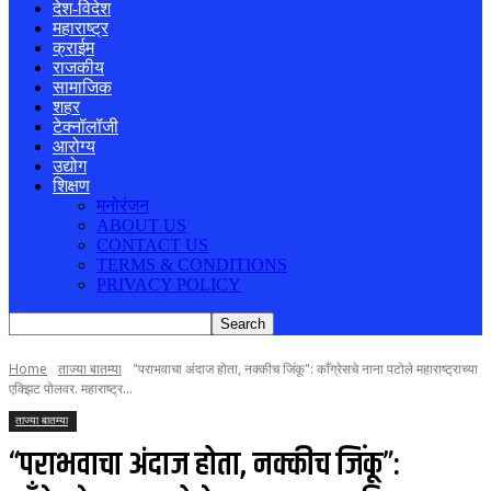
देश-विदेश
महाराष्ट्र
क्राईम
राजकीय
सामाजिक
शहर
टेक्नॉलॉजी
आरोग्य
उद्योग
शिक्षण
मनोरंजन
ABOUT US
CONTACT US
TERMS & CONDITIONS
PRIVACY POLICY
Home
ताज्या बातम्या
"पराभवाचा अंदाज होता, नक्कीच जिंकू": काँग्रेसचे नाना पटोले महाराष्ट्राच्या
एक्झिट पोलवर. महाराष्ट्र...
ताज्या बातम्या
“पराभवाचा अंदाज होता, नक्कीच जिंकू”: