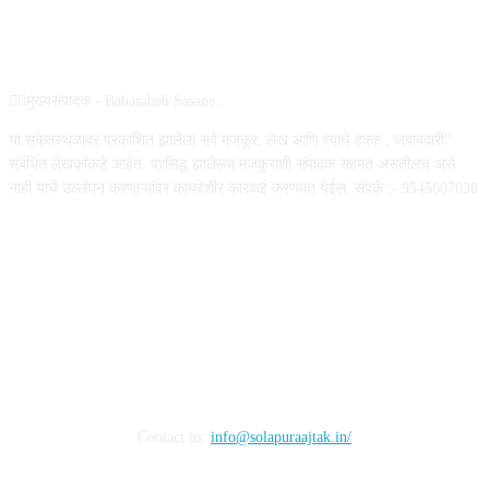
ABOUT US
✍🏻मुख्यसंपादक - Babasaheb Sasane .
या संकेतस्थळावर प्रकाशित झालेला सर्व मजकूर, लेख आणि त्याचे हक्क , जबाबदारी''
संबंधित लेखकांकडे आहेत. प्रसिद्ध झालेल्या मजकुराशी संपादक सहमत असतीलच असे
नाही याचे उल्लंघन करणाऱ्यांवर कायदेशीर कारवाई करण्यात येईल. संपर्क :- 9545607038
FOLLOW US
Contact us:
info@solapuraajtak.in/