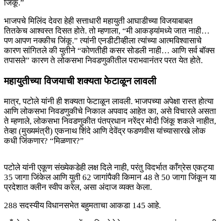
जिंकू.”
भाजपचे मिलिंद देवरा हेही सत्ताधारी महायुती आघाडीच्या विजयाबाबत
तितकेच आश्वस्त दिसत होते. तो म्हणाला, “मी आकड्यांमध्ये जात नाही…
पण आपण नक्कीच जिंकू.” त्यांनी एनडीटीव्हीला त्यांच्या आत्मविश्वासाचे
कारण सांगितले की युतीने “कोणतीही कसर सोडली नाही… आणि सर्व बॉक्स
तपासले” कारण ते लोकसभा निवडणुकीतील पराभवानंतर परत येत होते.
महायुतीच्या विजयाची शक्यता फेटाळून लावली
मात्र, पटोले यांनी ही शक्यता फेटाळून लावली. भाजपच्या अपेक्षा रास्त होत्या
आणि लोकसभा निवडणुकीचे निकाल अपवाद आहेत का, असे विचारले असता
ते म्हणाले, लोकसभा निवडणुकीत पंतप्रधान नरेंद्र मोदी जिंकू शकले नाहीत,
तेव्हा (मुख्यमंत्री) एकनाथ शिंदे आणि देवेंद्र फडणवीस यांच्यासारखे लोक
कधी जिंकणार? “मिळणार?”
पटोले यांनी एकूण संख्येकडेही लक्ष दिले नाही, परंतु विदर्भात काँग्रेस एकट्या
35 जागा जिंकेल आणि युती 62 जागांपैकी किमान 48 ते 50 जागा जिंकून या
प्रदेशात क्लीन स्वीप करेल, असा अंदाज व्यक्त केला.
288 सदस्यीय विधानसभेत बहुमताचा आकडा 145 आहे.