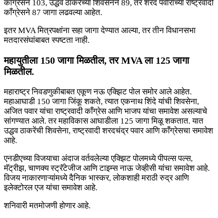
काँग्रेसने 103, उद्धव ठाकरेंच्या शिवसेनेने 89, तर शरद पवारांच्या राष्ट्रवादी
काँग्रेसने 87 जागा लढवल्या आहेत.
इतर MVA मित्रपक्षांना सहा जागा देण्यात आल्या, तर तीन विधानसभा
मतदारसंघांबाबत स्पष्टता नाही.
महायुतीला 150 जागा मिळतील, तर MVA ला 125 जागा
मिळतील.
महाराष्ट्र निवडणुकीबाबत एकूण नऊ एक्झिट पोल समोर आले आहेत.
महाआघाडी 150 जागा जिंकू शकते, त्यात एकनाथ शिंदे यांची शिवसेना,
अजित पवार यांचा राष्ट्रवादी काँग्रेस आणि भाजप यांचा समावेश असल्याचे
सांगण्यात आले. तर महाविकास आघाडीला 125 जागा मिळू शकतात. यात
उद्धव ठाकरेंची शिवसेना, राष्ट्रवादी शरदचंद्र पवार आणि काँग्रेसचा समावेश
आहे.
एनडीएच्या विजयाचा अंदाज वर्तवलेल्या एक्झिट पोलमध्ये पीपल्स पल्स,
मॅट्रीझ, चाणक्य स्ट्रॅटेजीज आणि टाइम्स नाऊ जेव्हीसी यांचा समावेश आहे.
विजय नाकारणाऱ्यांमध्ये दैनिक भास्कर, लोकशाही मराठी रुद्र आणि
इलेक्टोरल एज यांचा समावेश आहे.
शनिवारी मतमोजणी होणार आहे.