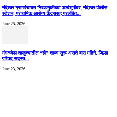
नंदेश्वर ग्रामपंचायत निवडणुकीच्या पार्श्वभूमीवर, नंदेश्वर पोलीस
स्टेशन, प्राथमिक आरोग्य केंद्रासह प्रलंबित...
June 25, 2026
मंगळवेढा तालुक्यातील “ही” शाळा सुरू असते बारा महिने, जिल्हा
परिषद सदस्य...
June 23, 2026
EDITOR PICKS
इराणने पुन्हा अण्वस्त्र कार्यक्रम सुरू केल्यास अमेरिकेच्या नवीन धमकीचा अमेरिका पुन्हा
अण्वस्त्र कार्यक्रमावर बॉम्ब करेल