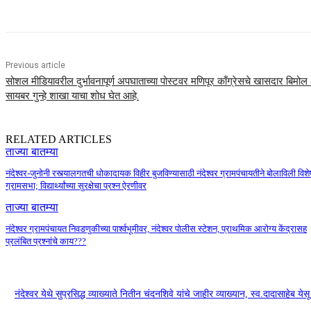
Previous article
सोशल मीडियावरील दुर्भावनापूर्ण अपघाताच्या पोस्टवर मणिपूर काँग्रेसचे खासदार बि
सायबर गुन्हे शाखा याचा शोध घेत आहे.
RELATED ARTICLES
ताज्या बातम्या
नंदेश्वर-जुनोनी रस्त्यालगतची धोकादायक विहीर बुजविण्यासाठी नंदेश्वर ग्रामपंचायतीने बोलाविली विशे
ग्रामसभा; विद्यार्थ्यांच्या सुरक्षेचा प्रश्न ऐरणीवर
ताज्या बातम्या
नंदेश्वर ग्रामपंचायत निवडणुकीच्या पार्श्वभूमीवर, नंदेश्वर पोलीस स्टेशन, प्राथमिक आरोग्य केंद्रासह
प्रलंबित प्रश्नांचे काय???
नंदेश्वर येथे सुप्रसिद्ध व्याख्याते नितीन चंदनशिवे यांचे जाहीर व्याख्यान, स्व.दादासाहेब ये