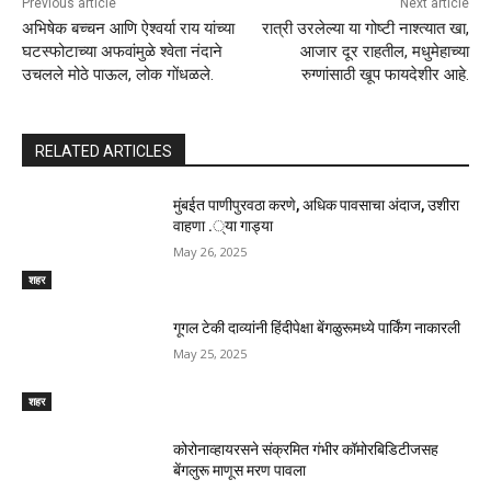
Previous article
Next article
अभिषेक बच्चन आणि ऐश्वर्या राय यांच्या
रात्री उरलेल्या या गोष्टी नाश्त्यात खा,
घटस्फोटाच्या अफवांमुळे श्वेता नंदाने
आजार दूर राहतील, मधुमेहाच्या
उचलले मोठे पाऊल, लोक गोंधळले.
रुग्णांसाठी खूप फायदेशीर आहे.
RELATED ARTICLES
मुंबईत पाणीपुरवठा करणे, अधिक पावसाचा अंदाज, उशीरा
वाहणा .्या गाड्या
May 26, 2025
शहर
गूगल टेकी दाव्यांनी हिंदीपेक्षा बेंगळुरूमध्ये पार्किंग नाकारली
May 25, 2025
शहर
कोरोनाव्हायरसने संक्रमित गंभीर कॉमोरबिडिटीजसह
बेंगलुरू माणूस मरण पावला