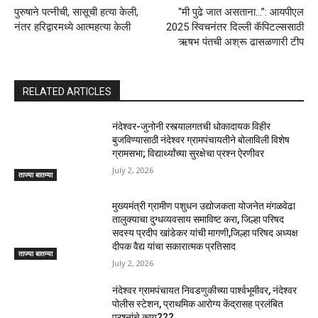
पुरुषाने पत्नीची, सासूची हत्या केली,
“मी पुढे जात असताना…”: आयपीएल
नंतर हरिद्वारमध्ये आत्महत्या केली
2025 स्विचनंतर दिल्ली कॅपिटल्ससाठी
ऋषभ पंतची अश्रू ढासळणारी टीप
RELATED ARTICLES
नंदेश्वर-जुनोनी रस्त्यालगतची धोकादायक विहीर
बुजविण्यासाठी नंदेश्वर ग्रामपंचायतीने बोलाविली विशेष
ग्रामसभा; विद्यार्थ्यांच्या सुरक्षेचा प्रश्न ऐरणीवर
July 2, 2026
ताज्या बातम्या
मुख्यमंत्री ग्रामीण पशुधन उद्योजकता योजनेत मंगळवेढा
तालुक्याचा दुग्धव्यवसाय समाविष्ट करा, जिल्हा परिषद
सदस्य प्रदीप खांडेकर यांची मागणी,जिल्हा परिषद अध्यक्ष
दीपक वैद्य यांचा सकारात्मक प्रतिसाद
ताज्या बातम्या
July 2, 2026
नंदेश्वर ग्रामपंचायत निवडणुकीच्या पार्श्वभूमीवर, नंदेश्वर
पोलीस स्टेशन, प्राथमिक आरोग्य केंद्रासह प्रलंबित
प्रश्नांचे काय???