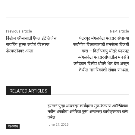
Previous article
Next article
विंडोज ॲप्ससाठी ऍपल इंटेलिजेंस
पंढरपूर मंगळवेढा मतदार संघाच्या
रायटिंग टूल्स सपोर्ट पॅरेलल्स
सर्वांगीण विकासासाठी मनसेला विजयी
डेस्कटॉपवर आला
करा – दिलीपबापु धोत्रे पंढरपूर
-मंगळवेढा मतदारसंघातील मनसेचे
उमेदवार दिलीप धोत्रे भेट देत असून
तेथील नागरिकांशी संवाद साधला.
RELATED ARTICLES
इराणने पुन्हा अण्वस्त्र कार्यक्रम सुरू केल्यास अमेरिकेच्या
नवीन धमकीचा अमेरिका पुन्हा अण्वस्त्र कार्यक्रमावर बॉम्ब
करेल
June 27, 2025
देश-विदेश