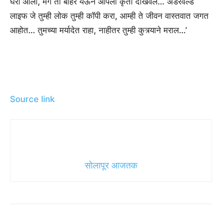
घरी आलो, मग तो बाहेर येऊन आपली कृती दाखवेल… अंडरवर्ल्ड
लाइफ जे तुम्ही लोक तुम्ही कॉपी करा, आम्ही ते जीवन वास्तवात जगत
आहोत… तुमच्या मर्यादेत राहा, नाहीतर तुम्ही कुत्र्याने मराल…’
Source link
सोलापूर आजतक