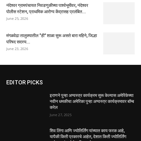
नंदेश्वर ग्रामपंचायत निवडणुकीच्या पार्श्वभूमीवर, नंदेश्वर
पोलीस स्टेशन, प्राथमिक आरोग्य केंद्रासह प्रलंबित...
June 25, 2026
मंगळवेढा तालुक्यातील “ही” शाळा सुरू असते बारा महिने, जिल्हा
परिषद सदस्य...
June 23, 2026
EDITOR PICKS
इराणने पुन्हा अण्वस्त्र कार्यक्रम सुरू केल्यास अमेरिकेच्या
नवीन धमकीचा अमेरिका पुन्हा अण्वस्त्र कार्यक्रमावर बॉम्ब
करेल
June 27, 2025
शिव लिंगा आणि ज्योतिर्लिंग यांच्यात काय फरक आहे,
यापैकी किती प्रकारचे आहेत, देशात किती ज्योतिर्लिंग