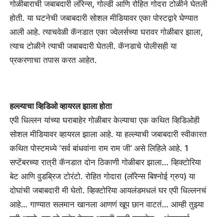
गोळीबाराची जबाबदारी लॉरेन्स, गोल्डी आणि रोहित गोदरा टोळीने घेतली
होती. या घटनेची जबाबदारी सोशल मीडियावर एका पोस्टद्वारे घेण्यात
आली आहे. त्याचवेळी कॅनडात एका ज्वेलर्सच्या घरावर गोळीबार झाला,
त्याच टोळीने त्याची जबाबदारी घेतली. कॅनडाचे पोलीसही या
प्रकरणाचा तपास करत आहेत.
हल्ल्याचा व्हिडिओ व्हायरल झाला होता
एपी धिल्लन यांच्या घराबाहेर गोळीबार केल्याचा एक कथित व्हिडिओही
सोशल मीडियावर व्हायरल झाला आहे. या हल्ल्याची जबाबदारी स्वीकारत
कथित पोस्टमध्ये ‘सर्व बांधवांना राम राम जी’ असे लिहिले आहे. 1
सप्टेंबरच्या रात्री कॅनडात दोन ठिकाणी गोळीबार झाला… व्हिक्टोरिया
बेट आणि वुडब्रिज टोरंटो. रोहित गोदारा (लॉरेन्स बिश्नोई ग्रुप) या
दोघांची जबाबदारी मी घेतो. व्हिक्टोरिया आयलंडमधलं घर एपी धिल्लनचं
आहे… गाण्यात सलमान खानला आणणं खूप छान वाटतं… आम्ही तुझ्या