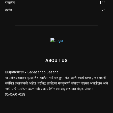
राजकीय
144
उद्योग
75
ABOUT US
✍🏻मुख्यसंपादक - Babasaheb Sasane .
या संकेतस्थळावर प्रकाशित झालेला सर्व मजकूर, लेख आणि त्याचे हक्क , जबाबदारी''
संबंधित लेखकांकडे आहेत. प्रसिद्ध झालेल्या मजकुराशी संपादक सहमत असतीलच असे
नाही याचे उल्लंघन करणाऱ्यांवर कायदेशीर कारवाई करण्यात येईल. संपर्क :-
9545607038