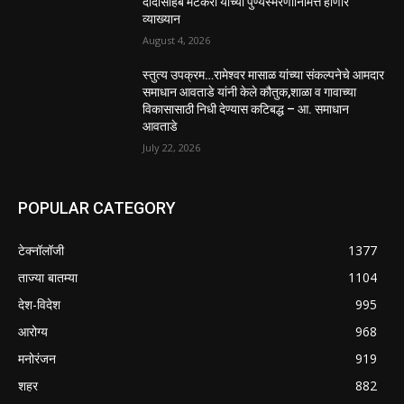
दादासाहेब मेटकरी यांच्या पुण्यस्मरणानिमित्त होणार
व्याख्यान
August 4, 2026
स्तुत्य उपक्रम…रामेश्वर मासाळ यांच्या संकल्पनेचे आमदार
समाधान आवताडे यांनी केले कौतुक,शाळा व गावाच्या
विकासासाठी निधी देण्यास कटिबद्ध – आ. समाधान
आवताडे
July 22, 2026
POPULAR CATEGORY
टेक्नॉलॉजी
1377
ताज्या बातम्या
1104
देश-विदेश
995
आरोग्य
968
मनोरंजन
919
शहर
882