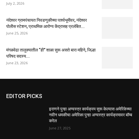
July 2, 2026
नंदेश्वर ग्रामपंचायत निवडणुकीच्या पार्श्वभूमीवर, नंदेश्वर
पोलीस स्टेशन, प्राथमिक आरोग्य केंद्रासह प्रलंबित...
June 25, 2026
मंगळवेढा तालुक्यातील “ही” शाळा सुरू असते बारा महिने, जिल्हा
परिषद सदस्य...
June 23, 2026
EDITOR PICKS
इराणने पुन्हा अण्वस्त्र कार्यक्रम सुरू केल्यास अमेरिकेच्या
नवीन धमकीचा अमेरिका पुन्हा अण्वस्त्र कार्यक्रमावर बॉम्ब
करेल
June 27, 2025