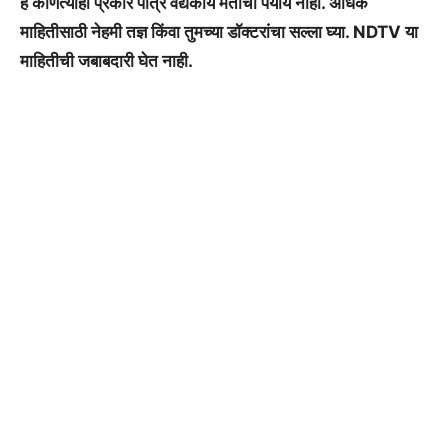
हे कोणत्याही प्रकारे पात्र वैद्यकीय मताचा पर्याय नाही. अधिक
माहितीसाठी नेहमी तज्ञ किंवा तुमच्या डॉक्टरांचा सल्ला घ्या. NDTV या
माहितीची जबाबदारी घेत नाही.