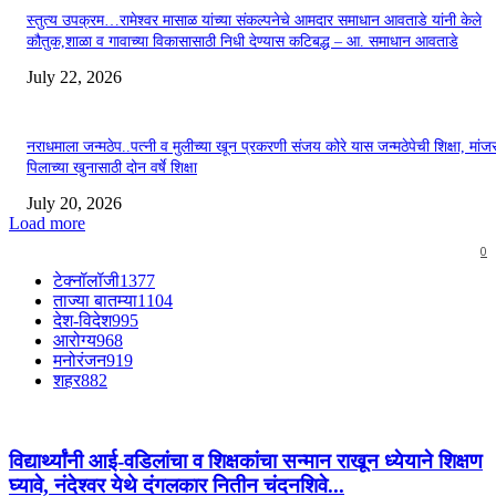
स्तुत्य उपक्रम…रामेश्वर मासाळ यांच्या संकल्पनेचे आमदार समाधान आवताडे यांनी केले
कौतुक,शाळा व गावाच्या विकासासाठी निधी देण्यास कटिबद्ध – आ. समाधान आवताडे
July 22, 2026
नराधमाला जन्मठेप..पत्नी व मुलीच्या खून प्रकरणी संजय कोरे यास जन्मठेपेची शिक्षा, मांजरा
पिलाच्या खुनासाठी दोन वर्षे शिक्षा
July 20, 2026
Load more
0
टेक्नॉलॉजी
1377
ताज्या बातम्या
1104
देश-विदेश
995
आरोग्य
968
मनोरंजन
919
शहर
882
विद्यार्थ्यांनी आई-वडिलांचा व शिक्षकांचा सन्मान राखून ध्येयाने शिक्षण
घ्यावे, नंदेश्वर येथे दंगलकार नितीन चंदनशिवे...