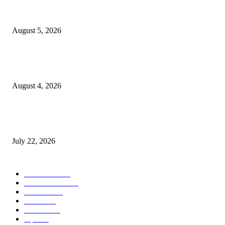
विद्यार्थ्यांनी आई-वडिलांचा व शिक्षकांचा सन्मान राखून ध्येयाने शिक्षण घ्यावे, नंदेश्वर येथे 
नितीन चंदनशिवे यांचे प्रेरणादायी व्याख्यान संपन्न
August 5, 2026
नंदेश्वर येथे सुप्रसिद्ध व्याख्याते नितीन चंदनशिवे यांचे जाहीर व्याख्यान, स्व.दादासाहेब येस
मेटकरी व स्व.समाबाई दादासाहेब मेटकरी यांच्या पुण्यस्मरणानिमित्त होणार व्याख्यान
August 4, 2026
स्तुत्य उपक्रम…रामेश्वर मासाळ यांच्या संकल्पनेचे आमदार समाधान आवताडे यांनी केले
कौतुक,शाळा व गावाच्या विकासासाठी निधी देण्यास कटिबद्ध – आ. समाधान आवताडे
July 22, 2026
POPULAR CATEGORY
टेक्नॉलॉजी
1377
ताज्या बातम्या
1104
देश-विदेश
995
आरोग्य
968
मनोरंजन
919
शहर
882