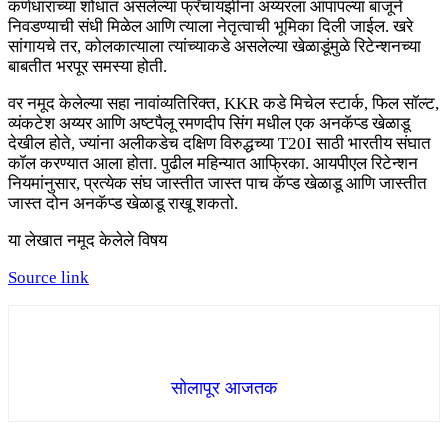
कर्णधाराच्या शोधात असलेल्या फ्रँचायझींना अय्यरला आपापल्या बाजूने
निवडण्याची संधी मिळेल आणि त्याला नेतृत्वाची भूमिका दिली जाईल. खरे
सांगायचे तर, कोलकात्याला त्यांच्याकडे असलेल्या खेळाडूंमुळे रिटेन्शनच्या
बाबतीत भरपूर समस्या होती.
वर नमूद केलेल्या सहा नावांव्यतिरिक्त, KKR कडे मिचेल स्टार्क, फिल सॉल्ट,
व्यंकटेश अय्यर आणि अष्टपैलू रमणदीप सिंग मधील एक अनकॅप्ड खेळाडू
देखील होते, ज्यांना अलीकडेच दक्षिण विरुद्धच्या T20I साठी भारतीय संघात
कॉल करण्यात आला होता. पुढील महिन्यात आफ्रिका. आयपीएल रिटेन्शन
नियमांनुसार, प्रत्येक संघ जास्तीत जास्त पाच कॅप्ड खेळाडू आणि जास्तीत
जास्त दोन अनकॅप्ड खेळाडू राखू शकतो.
या लेखात नमूद केलेले विषय
Source link
सोलापूर आजतक