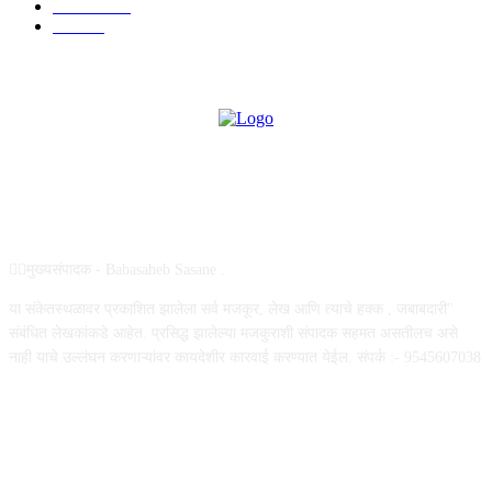
राजकीय
144
उद्योग
75
ABOUT US
✍🏻मुख्यसंपादक - Babasaheb Sasane .
या संकेतस्थळावर प्रकाशित झालेला सर्व मजकूर, लेख आणि त्याचे हक्क , जबाबदारी''
संबंधित लेखकांकडे आहेत. प्रसिद्ध झालेल्या मजकुराशी संपादक सहमत असतीलच असे
नाही याचे उल्लंघन करणाऱ्यांवर कायदेशीर कारवाई करण्यात येईल. संपर्क :- 9545607038
FOLLOW US