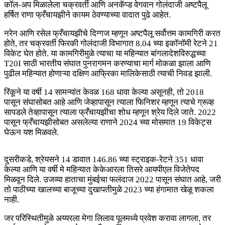
कॉल-अप मिळालेला चक्रवर्ती आणि अनकॅप्ड वेगवान गोलंदाजी अष्टपैलू
हर्षित राणा फ्रँचायझीने कायम ठेवण्याच्या वादात पुढे आहेत.
नरेन आणि रसेल फ्रँचायझीचे दिग्गज म्हणून अष्टपैलू सर्वोत्तम कामगिरी करत
होते, तर चक्रवर्ती फिरकी गोलंदाजी विभागात 8.04 च्या इकॉनॉमी रेटने 21
विकेट घेत होते. या कामगिरीमुळे त्याचा या महिन्यात बांगलादेशविरुद्धच्या
T20I साठी भारतीय संघात पुनरागमन करण्याचा मार्ग मोकळा झाला आणि
पुढील महिन्यात होणाऱ्या दक्षिण आफ्रिका मालिकेसाठी त्याची निवड झाली.
रिंकूने या वर्षी 14 सामन्यांत केवळ 168 धावा केल्या असूनही, तो 2018
पासून संघासोबत आहे आणि जेव्हापासून त्याला फिनिशर म्हणून त्याचे ग्रूव्ह
सापडले तेव्हापासून त्याला फ्रँचायझीचा शोध म्हणून श्रेय दिले जाते. 2022
पासून फ्रँचायझीसोबत असलेल्या राणाने 2024 च्या मोसमात 19 विकेट्स
घेऊन यश मिळवले.
दुसरीकडे, श्रेयसने 14 डावात 146.86 च्या स्ट्राइक-रेटने 351 धावा
केल्या आणि या वर्षी मे महिन्यात केकेआरला तिसरे आयपीएल विजेतेपद
मिळवून दिले. उजव्या हाताचा मुंबईचा फलंदाज 2022 पासून संघात आहे, जरी
तो पाठीच्या खालच्या बाजूच्या दुखापतीमुळे 2023 च्या हंगामात खेळू शकला
नाही.
जर परिस्थितीमुळे अय्यरला मेगा लिलाव पूलमध्ये प्रवेश करावा लागला, तर