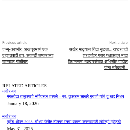
Previous article
Next article
जम्मू-काश्मीर: अखनूरमध्ये एक
अखेर माढ्याचा तिढा सुटला… राष्ट्रवादी
दहशतवादी ठार, सकाळी लष्कराच्या
शरदचंद्र पवार पक्षाकडून माढा
ताफ्यावर गोळीबार
विधानसभा मतदारसंघात अभिजीत पाटील
यांना उमेदवारी…
RELATED ARTICLES
मनोरंजन
मंगळवेढा तालुक्याचे संगीतरत्न हरपले – स्व. तुकाराम साखरे गुरुजी यांचे दुःखद निधन
January 18, 2026
मनोरंजन
फ्रेंच ओपन 2025: चौथ्या फेरीत होलगर रनचा सामना करण्यासाठी लॉरेन्झो मुसेट्टी
May 31, 2025