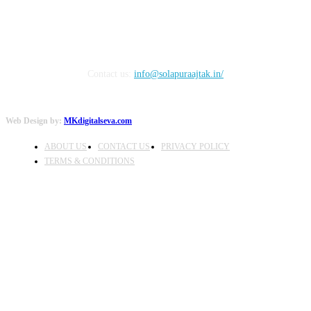
Contact us:
info@solapuraajtak.in/
Web Design by:
MKdigitalseva.com
ABOUT US
CONTACT US
PRIVACY POLICY
TERMS & CONDITIONS