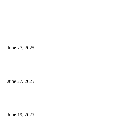
EDITOR PICKS
इराणने पुन्हा अण्वस्त्र कार्यक्रम सुरू केल्यास अमेरिकेच्या नवीन धमकीचा अमेरिका पुन्हा
अण्वस्त्र कार्यक्रमावर बॉम्ब करेल
June 27, 2025
शिव लिंगा आणि ज्योतिर्लिंग यांच्यात काय फरक आहे, यापैकी किती प्रकारचे आहेत, देशात
ज्योतिर्लिंग आहेत, त्यांना येथे माहित आहे …
June 27, 2025
नाग पंचामी २०२25: नागपंचमी जुलैच्या या तारखेला साजरा केला जाईल, पूजा मुहर्ट आणि म
जाणून घ्या
June 19, 2025
POPULAR POSTS