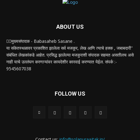
ABOUT US
✍🏻मुख्यसंपादक - Babasaheb Sasane .
या संकेतस्थळावर प्रकाशित झालेला सर्व मजकूर, लेख आणि त्याचे हक्क , जबाबदारी''
संबंधित लेखकांकडे आहेत. प्रसिद्ध झालेल्या मजकुराशी संपादक सहमत असतीलच असे
नाही याचे उल्लंघन करणाऱ्यांवर कायदेशीर कारवाई करण्यात येईल. संपर्क :-
9545607038
FOLLOW US
Contact us:
info@solapuraajtak.in/