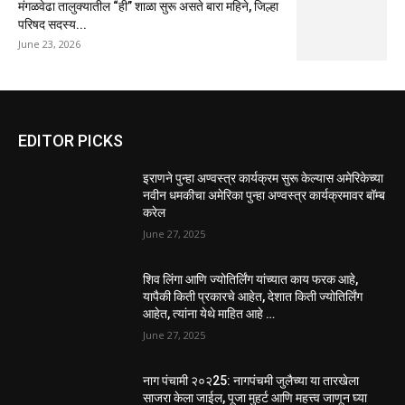
मंगळवेढा तालुक्यातील “ही” शाळा सुरू असते बारा महिने, जिल्हा
परिषद सदस्य...
June 23, 2026
EDITOR PICKS
इराणने पुन्हा अण्वस्त्र कार्यक्रम सुरू केल्यास अमेरिकेच्या
नवीन धमकीचा अमेरिका पुन्हा अण्वस्त्र कार्यक्रमावर बॉम्ब
करेल
June 27, 2025
शिव लिंगा आणि ज्योतिर्लिंग यांच्यात काय फरक आहे,
यापैकी किती प्रकारचे आहेत, देशात किती ज्योतिर्लिंग
आहेत, त्यांना येथे माहित आहे …
June 27, 2025
नाग पंचामी २०२25: नागपंचमी जुलैच्या या तारखेला
साजरा केला जाईल, पूजा मुहर्ट आणि महत्त्व जाणून घ्या