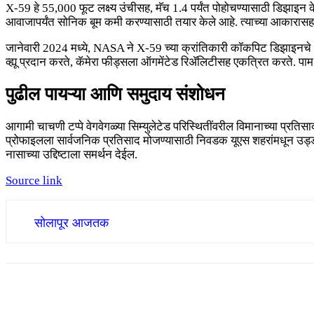
X-59 हे 55,000 फूट लक्ष्य उंचीसह, मॅच 1.4 पर्यंत पोहोचण्यासाठी डिझाइन 
आवाजापर्यंत सोनिक बूम कमी करण्यासाठी तयार केले आहे. त्याच्या आकारास
जानेवारी 2024 मध्ये, NASA ने X-59 च्या क्रांतिकारी कॉकपिट डिझाइनचे अना
व्ह्यू प्रदान करते, कॅमेरा फीड्सला ऑगमेंटेड रिॲलिटीसह एकत्रित करते. प
पुढील पायऱ्या आणि समुदाय संशोधन
आगामी चाचणी टप्पे वेगवेगळ्या सिम्युलेटेड परिस्थितींवरील विमानाच्या प्र
प्रोफाइलला सार्वजनिक प्रतिसाद मोजण्यासाठी निवडक यूएस शहरांमधून उड्डाण
नासाच्या उद्दिष्टाला समर्थन देईल.
Source link
सोलापूर आजतक
Share