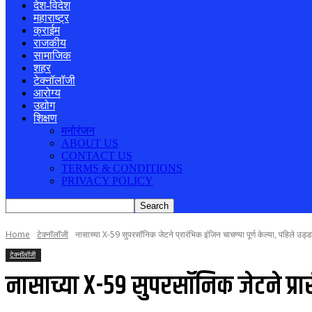
देश-विदेश
महाराष्ट्र
क्राईम
राजकीय
सामाजिक
शहर
टेक्नॉलॉजी
आरोग्य
उद्योग
शिक्षण
मनोरंजन
ABOUT US
CONTACT US
TERMS & CONDITIONS
PRIVACY POLICY
Home
टेक्नॉलॉजी
नासाच्या X-59 सुपरसॉनिक जेटने प्रारंभिक इंजिन चाचण्या पूर्ण केल्या, पहिले उड्
टेक्नॉलॉजी
नासाच्या X-59 सुपरसॉनिक जेटने प्रार