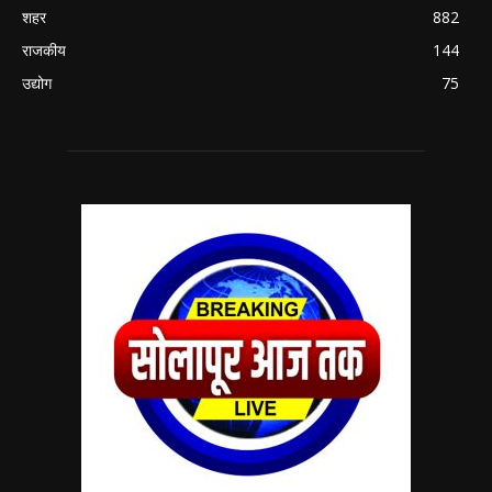
शहर
882
राजकीय
144
उद्योग
75