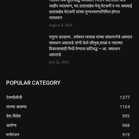
नंदेश्वर येथे सुप्रसिद्ध व्याख्याते नितीन चंदनशिवे यांचे
जाहीर व्याख्यान, स्व.दादासाहेब येसू मेटकरी व स्व.समाबाई
दादासाहेब मेटकरी यांच्या पुण्यस्मरणानिमित्त होणार
व्याख्यान
August 4, 2026
स्तुत्य उपक्रम…रामेश्वर मासाळ यांच्या संकल्पनेचे आमदार
समाधान आवताडे यांनी केले कौतुक,शाळा व गावाच्या
विकासासाठी निधी देण्यास कटिबद्ध – आ. समाधान
आवताडे
July 22, 2026
POPULAR CATEGORY
टेक्नॉलॉजी
1377
ताज्या बातम्या
1104
देश-विदेश
995
आरोग्य
968
मनोरंजन
919