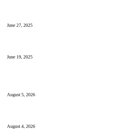
शिव लिंगा आणि ज्योतिर्लिंग यांच्यात काय फरक आहे, यापैकी किती प्रकारचे आहेत, देशात
ज्योतिर्लिंग आहेत, त्यांना येथे माहित आहे …
June 27, 2025
नाग पंचामी २०२25: नागपंचमी जुलैच्या या तारखेला साजरा केला जाईल, पूजा मुहर्ट आणि म
जाणून घ्या
June 19, 2025
POPULAR POSTS
विद्यार्थ्यांनी आई-वडिलांचा व शिक्षकांचा सन्मान राखून ध्येयाने शिक्षण घ्यावे, नंदेश्वर येथे 
नितीन चंदनशिवे यांचे प्रेरणादायी व्याख्यान संपन्न
August 5, 2026
नंदेश्वर येथे सुप्रसिद्ध व्याख्याते नितीन चंदनशिवे यांचे जाहीर व्याख्यान, स्व.दादासाहेब येस
मेटकरी व स्व.समाबाई दादासाहेब मेटकरी यांच्या पुण्यस्मरणानिमित्त होणार व्याख्यान
August 4, 2026