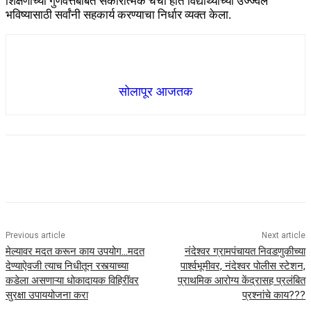
शिक्षणाच्या गुणवत्तेबाबत सकारात्मक चर्चा होत विद्यार्थ्यांच्या उज्ज्वल
भविष्यासाठी सर्वांनी सहकार्य करण्याचा निर्धार व्यक्त केला.
सोलापूर आजतक
Previous article
Next article
मेल्यावर मदत करून काय उपयोग…मदत
नंदेश्वर ग्रामपंचायत निवडणुकीच्या
देण्याऐवजी त्याच निधीतून रस्त्याच्या
पार्श्वभूमीवर, नंदेश्वर पोलीस स्टेशन,
कडेला असणाऱ्या धोकादायक विहिरींवर
प्राथमिक आरोग्य केंद्रासह प्रलंबित
सुरक्षा उपाययोजना करा
प्रश्नांचे काय???