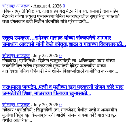
सोलापूर आजतक
-
August 4, 2026
0
नंदेश्वर (प्रतिनिधी): स्व. दादासाहेब येसू मेटकरी व स्व. समाबाई दादासाहेब
मेटकरी यांच्या संयुक्त पुण्यस्मरणानिमित्त महाराष्ट्रातील सुप्रसिद्ध व्याख्याते
तथा दंगलकार कवी नितीन चंदनशिवे यांचे प्रेरणादायी...
स्तुत्य उपक्रम…रामेश्वर मासाळ यांच्या संकल्पनेचे आमदार
समाधान आवताडे यांनी केले कौतुक,शाळा व गावाच्या विकासासाठी...
सोलापूर आजतक
-
July 22, 2026
0
मंगळवेढा | प्रतिनिधी : दिवंगत उपमुख्यमंत्री स्व. अजितदादा पवार यांच्या
जयंतीनिमित्त तसेच महाराष्ट्राचे मुख्यमंत्री देवेंद्र फडणवीस यांच्या
वाढदिवसानिमित्त गोणेवाडी येथे शालेय विद्यार्थ्यांसाठी आयोजित करण्यात...
नराधमाला जन्मठेप..पत्नी व मुलीच्या खून प्रकरणी संजय कोरे यास
जन्मठेपेची शिक्षा, मांजरांच्या पिलाच्या खुनासाठी...
सोलापूर आजतक
-
July 20, 2026
0
नंदेश्वर / प्रतिनिधी : सिद्धनकेरी (ता. मंगळवेढा) येथील पत्नी व अल्पवयीन
मुलीचा निर्घृण खून केल्याप्रकरणी आरोपी संजय नागप्पा कोरे यास पंढरपूर
येथील अतिरिक्त...