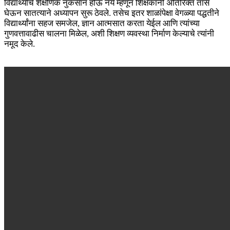
विद्यार्थ्यांचे शैक्षणिक नुकसान होऊ नये म्हणून शिक्षकांनी अतिरिक्त तास
घेऊन सातत्याने अध्यापन सुरू ठेवले. तसेच इतर शाळांपेक्षा वेगळ्या पद्धतीने
विद्यार्थ्यांना सहज समजेल, ज्ञान आत्मसात करता येईल आणि त्यांच्या
गुणवत्तावाढीस चालना मिळेल, अशी शिक्षण व्यवस्था निर्माण केल्याचे त्यांनी
नमूद केले.