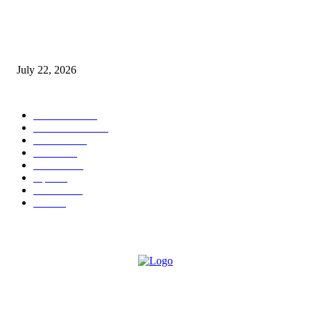
स्तुत्य उपक्रम…रामेश्वर मासाळ यांच्या संकल्पनेचे आमदार समाधान आवताडे यांनी केले
कौतुक,शाळा व गावाच्या विकासासाठी निधी देण्यास कटिबद्ध – आ. समाधान आवताडे
July 22, 2026
POPULAR CATEGORY
टेक्नॉलॉजी
1377
ताज्या बातम्या
1104
देश-विदेश
995
आरोग्य
968
मनोरंजन
919
शहर
882
राजकीय
144
उद्योग
75