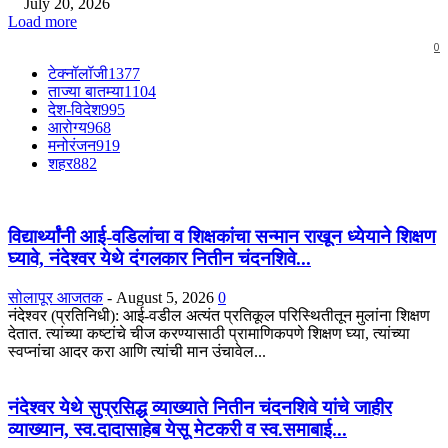
July 20, 2026
Load more
0
टेक्नॉलॉजी
1377
ताज्या बातम्या
1104
देश-विदेश
995
आरोग्य
968
मनोरंजन
919
शहर
882
विद्यार्थ्यांनी आई-वडिलांचा व शिक्षकांचा सन्मान राखून ध्येयाने शिक्षण
घ्यावे, नंदेश्वर येथे दंगलकार नितीन चंदनशिवे...
सोलापूर आजतक
-
August 5, 2026
0
नंदेश्वर (प्रतिनिधी): आई-वडील अत्यंत प्रतिकूल परिस्थितीतून मुलांना शिक्षण
देतात. त्यांच्या कष्टांचे चीज करण्यासाठी प्रामाणिकपणे शिक्षण घ्या, त्यांच्या
स्वप्नांचा आदर करा आणि त्यांची मान उंचावेल...
नंदेश्वर येथे सुप्रसिद्ध व्याख्याते नितीन चंदनशिवे यांचे जाहीर
व्याख्यान, स्व.दादासाहेब येसू मेटकरी व स्व.समाबाई...