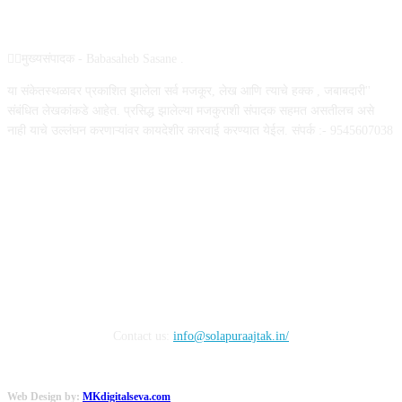
ABOUT US
✍🏻मुख्यसंपादक - Babasaheb Sasane .
या संकेतस्थळावर प्रकाशित झालेला सर्व मजकूर, लेख आणि त्याचे हक्क , जबाबदारी''
संबंधित लेखकांकडे आहेत. प्रसिद्ध झालेल्या मजकुराशी संपादक सहमत असतीलच असे
नाही याचे उल्लंघन करणाऱ्यांवर कायदेशीर कारवाई करण्यात येईल. संपर्क :- 9545607038
FOLLOW US
Contact us:
info@solapuraajtak.in/
Web Design by:
MKdigitalseva.com