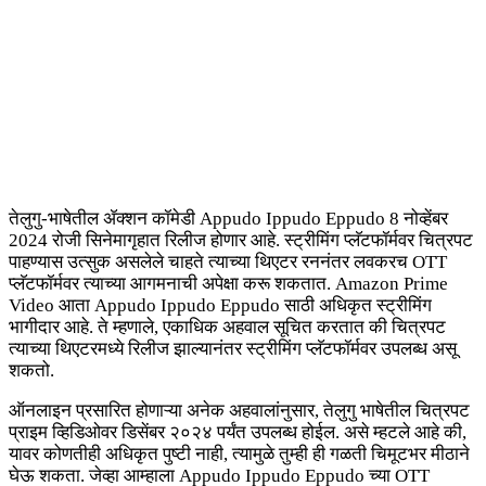
तेलुगु-भाषेतील ॲक्शन कॉमेडी Appudo Ippudo Eppudo 8 नोव्हेंबर
2024 रोजी सिनेमागृहात रिलीज होणार आहे. स्ट्रीमिंग प्लॅटफॉर्मवर चित्रपट
पाहण्यास उत्सुक असलेले चाहते त्याच्या थिएटर रननंतर लवकरच OTT
प्लॅटफॉर्मवर त्याच्या आगमनाची अपेक्षा करू शकतात. Amazon Prime
Video आता Appudo Ippudo Eppudo साठी अधिकृत स्ट्रीमिंग
भागीदार आहे. ते म्हणाले, एकाधिक अहवाल सूचित करतात की चित्रपट
त्याच्या थिएटरमध्ये रिलीज झाल्यानंतर स्ट्रीमिंग प्लॅटफॉर्मवर उपलब्ध असू
शकतो.
ऑनलाइन प्रसारित होणाऱ्या अनेक अहवालांनुसार, तेलुगु भाषेतील चित्रपट
प्राइम व्हिडिओवर डिसेंबर २०२४ पर्यंत उपलब्ध होईल. असे म्हटले आहे की,
यावर कोणतीही अधिकृत पुष्टी नाही, त्यामुळे तुम्ही ही गळती चिमूटभर मीठाने
घेऊ शकता. जेव्हा आम्हाला Appudo Ippudo Eppudo च्या OTT