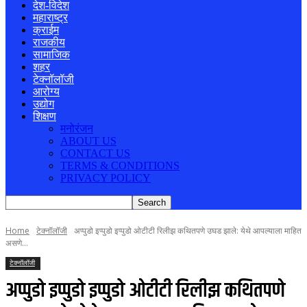
देश-विदेश
महाराष्ट्र
क्राईम
राजकीय
सामाजिक
शहर
टेक्नॉलॉजी
आरोग्य
उद्योग
शिक्षण
मनोरंजन
ABOUT US
CONTACT US
TERMS & CONDITIONS
PRIVACY POLICY
Home
टेक्नॉलॉजी
अप्पुडो इप्पुडो इप्पुडो ओटीटी रिलीझ कथितपणे उघड झाले: येथे आपल्याला माहित
असणे...
टेक्नॉलॉजी
अप्पुडो इप्पुडो इप्पुडो ओटीटी रिलीझ कथितपणे