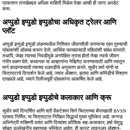
प्रकाशन तारखेबद्दल अधिक माहिती मिळेल तेव्हा आम्ही ही जागा अपडेट
करू.
अप्पुडो इप्पुडो इप्पुडोचा अधिकृत ट्रेलर आणि
प्लॉट
अप्पुडो इप्पुडो इप्पुडो लंडनमधील निश्चिंत जीवनशैली जगणाऱ्या एका पुरुषाची
प्रेक्षकांशी ओळख करून देतो, आर्थिक फायद्यासाठी महिलांशी संबंध वापरतो.
तथापि, जेव्हा त्याच्या निवडीमुळे अनपेक्षित त्रास होतो तेव्हा त्याचे जीवन
गंभीर वळण घेते. कथानक या आव्हानांना नेव्हिगेट करण्यासाठी आणि त्यातून
मार्ग काढण्यासाठी त्याच्या धडपडीचे अनुसरण करते. सुधीर वर्मा यांनी या
चित्रपटाचे दिग्दर्शन केले आहे, ज्यात ॲक्शन, ड्रामा आणि कॉमेडीचे मिश्रण
दाखवले आहे, ज्याने रिलीजपूर्वी प्रेक्षकांना आकर्षित केले आहे.
अप्पुडो इप्पुडो इप्पुडोचे कलाकार आणि क्रू
सुधीर वर्मा दिग्दर्शित आणि श्री वेंकटेश्वर सिने चित्राच्या बॅनरखाली BVSN
प्रसाद निर्मित, या चित्रपटात निखिल सिद्धार्थ मुख्य भूमिकेत आहे. कन्नड
अभिनेत्री रुक्मिणी वसंत आणि दिव्यांशा कौशिक सह-कलाकार, हर्षा चेमुडू
सोबत उल्लेखनीय सहाय्यक भूमिकेत आहेत. ही कास्ट लाइनअप ॲक्शन-