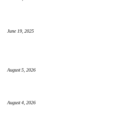
नाग पंचामी २०२25: नागपंचमी जुलैच्या या तारखेला साजरा केला जाईल, पूजा मुहर्ट आणि म
जाणून घ्या
June 19, 2025
POPULAR POSTS
विद्यार्थ्यांनी आई-वडिलांचा व शिक्षकांचा सन्मान राखून ध्येयाने शिक्षण घ्यावे, नंदेश्वर येथे 
नितीन चंदनशिवे यांचे प्रेरणादायी व्याख्यान संपन्न
August 5, 2026
नंदेश्वर येथे सुप्रसिद्ध व्याख्याते नितीन चंदनशिवे यांचे जाहीर व्याख्यान, स्व.दादासाहेब येस
मेटकरी व स्व.समाबाई दादासाहेब मेटकरी यांच्या पुण्यस्मरणानिमित्त होणार व्याख्यान
August 4, 2026
स्तुत्य उपक्रम…रामेश्वर मासाळ यांच्या संकल्पनेचे आमदार समाधान आवताडे यांनी केले
कौतुक,शाळा व गावाच्या विकासासाठी निधी देण्यास कटिबद्ध – आ. समाधान आवताडे