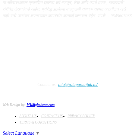
या संकेतस्थळावर प्रकाशित झालेला सर्व मजकूर, लेख आणि त्याचे हक्क , जबाबदारी''
संबंधित लेखकांकडे आहेत. प्रसिद्ध झालेल्या मजकुराशी संपादक सहमत असतीलच असे
नाही याचे उल्लंघन करणाऱ्यांवर कायदेशीर कारवाई करण्यात येईल. संपर्क :- 9545607038
FOLLOW US
Contact us:
info@solapuraajtak.in/
Web Design by:
MKdigitalseva.com
ABOUT US
CONTACT US
PRIVACY POLICY
TERMS & CONDITIONS
Select Language
▼