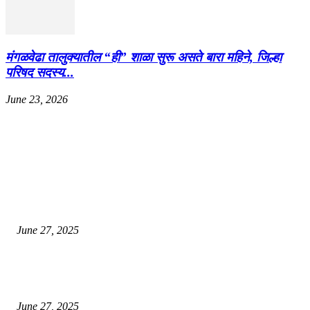
मंगळवेढा तालुक्यातील “ही” शाळा सुरू असते बारा महिने, जिल्हा
परिषद सदस्य...
June 23, 2026
EDITOR PICKS
इराणने पुन्हा अण्वस्त्र कार्यक्रम सुरू केल्यास अमेरिकेच्या नवीन धमकीचा अमेरिका पुन्हा
अण्वस्त्र कार्यक्रमावर बॉम्ब करेल
June 27, 2025
शिव लिंगा आणि ज्योतिर्लिंग यांच्यात काय फरक आहे, यापैकी किती प्रकारचे आहेत, देशात
ज्योतिर्लिंग आहेत, त्यांना येथे माहित आहे …
June 27, 2025