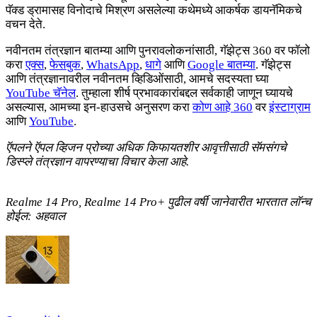
पॅक्ड ड्रामासह विनोदाचे मिश्रण असलेल्या कथेमध्ये आकर्षक डायनॅमिकचे
वचन देते.
नवीनतम तंत्रज्ञान बातम्या आणि पुनरावलोकनांसाठी, गॅझेट्स 360 वर फॉलो
करा
एक्स
,
फेसबुक
,
WhatsApp
,
धागे
आणि
Google बातम्या
. गॅझेट्स
आणि तंत्रज्ञानावरील नवीनतम व्हिडिओंसाठी, आमचे सदस्यता घ्या
YouTube चॅनेल
. तुम्हाला शीर्ष प्रभावकारांबद्दल सर्वकाही जाणून घ्यायचे
असल्यास, आमच्या इन-हाउसचे अनुसरण करा
कोण आहे 360
वर
इंस्टाग्राम
आणि
YouTube
.
ऍपलने ऍपल व्हिजन प्रोच्या अधिक किफायतशीर आवृत्तीसाठी सॅमसंगचे
डिस्प्ले तंत्रज्ञान वापरण्याचा विचार केला आहे.
Realme 14 Pro, Realme 14 Pro+ पुढील वर्षी जानेवारीत भारतात लॉन्च
होईल: अहवाल