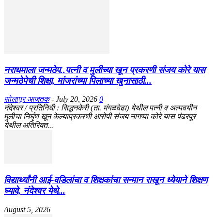
नराधमाला जन्मठेप..पत्नी व मुलीच्या खून प्रकरणी संजय कोरे यास
जन्मठेपेची शिक्षा, मांजरांच्या पिलाच्या खुनासाठी...
सोलापूर आजतक
-
July 20, 2026
0
नंदेश्वर / प्रतिनिधी : सिद्धनकेरी (ता. मंगळवेढा) येथील पत्नी व अल्पवयीन
मुलीचा निर्घृण खून केल्याप्रकरणी आरोपी संजय नागप्पा कोरे यास पंढरपूर
येथील अतिरिक्त...
विद्यार्थ्यांनी आई-वडिलांचा व शिक्षकांचा सन्मान राखून ध्येयाने शिक्षण
घ्यावे, नंदेश्वर येथे...
August 5, 2026