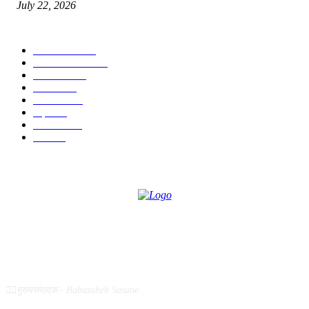
July 22, 2026
POPULAR CATEGORY
टेक्नॉलॉजी
1377
ताज्या बातम्या
1104
देश-विदेश
995
आरोग्य
968
मनोरंजन
919
शहर
882
राजकीय
144
उद्योग
75
ABOUT US
✍🏻मुख्यसंपादक - Babasaheb Sasane .