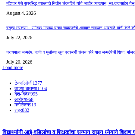
नंदेश्वर येथे सुप्रसिद्ध व्याख्याते नितीन चंदनशिवे यांचे जाहीर व्याख्यान, स्व.दादासाहेब ये
August 4, 2026
स्तुत्य उपक्रम…रामेश्वर मासाळ यांच्या संकल्पनेचे आमदार समाधान आवताडे यांनी केले 
July 22, 2026
नराधमाला जन्मठेप..पत्नी व मुलीच्या खून प्रकरणी संजय कोरे यास जन्मठेपेची शिक्षा, मांजरांच्
July 20, 2026
Load more
टेक्नॉलॉजी
1377
ताज्या बातम्या
1104
देश-विदेश
995
आरोग्य
968
मनोरंजन
919
शहर
882
विद्यार्थ्यांनी आई-वडिलांचा व शिक्षकांचा सन्मान राखून ध्येयाने शिक्षण