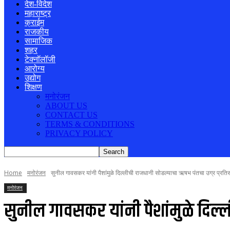
देश-विदेश
महाराष्ट्र
क्राईम
राजकीय
सामाजिक
शहर
टेक्नॉलॉजी
आरोग्य
उद्योग
शिक्षण
मनोरंजन
ABOUT US
CONTACT US
TERMS & CONDITIONS
PRIVACY POLICY
Home
मनोरंजन
सुनील गावसकर यांनी पैशांमुळे दिल्लीची राजधानी सोडल्याचा ऋषभ पंतचा उग्र प्रति
मनोरंजन
सुनील गावसकर यांनी पैशांमुळे दिल्ल