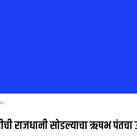
साद
ीची राजधानी सोडल्याचा ऋषभ पंतचा उग्