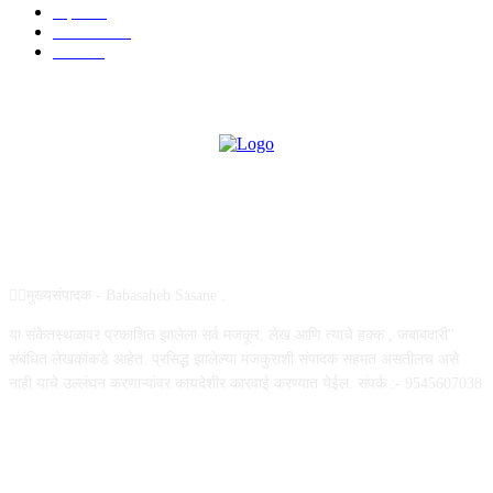
शहर
882
राजकीय
144
उद्योग
75
ABOUT US
✍🏻मुख्यसंपादक - Babasaheb Sasane .
या संकेतस्थळावर प्रकाशित झालेला सर्व मजकूर, लेख आणि त्याचे हक्क , जबाबदारी''
संबंधित लेखकांकडे आहेत. प्रसिद्ध झालेल्या मजकुराशी संपादक सहमत असतीलच असे
नाही याचे उल्लंघन करणाऱ्यांवर कायदेशीर कारवाई करण्यात येईल. संपर्क :- 9545607038
FOLLOW US