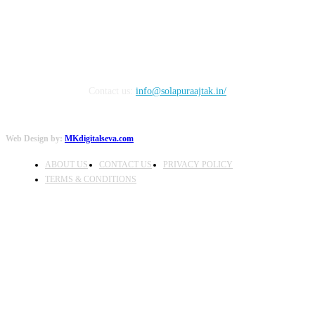
Contact us:
info@solapuraajtak.in/
Web Design by:
MKdigitalseva.com
ABOUT US
CONTACT US
PRIVACY POLICY
TERMS & CONDITIONS