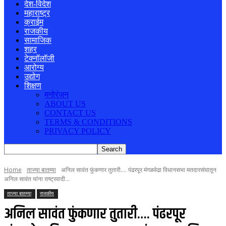
देश-विदेश
महाराष्ट्र
क्राईम
राजकीय
सामाजिक
शहर
टेक्नॉलॉजी
आरोग्य
उद्योग
शिक्षण
मनोरंजन
ABOUT US
CONTACT US
TERMS & CONDITIONS
PRIVACY POLICY
Home
ताज्या बातम्या
अनिल सावंत फुंकणार तुतारी.... पंढरपूर मंगळवेढा विधानसभा मतदारसंघातून
अनिल सावंत यांना राष्ट्रवादी...
ताज्या बातम्या
राजकीय
अनिल सावंत फुंकणार तुतारी…. पंढरपूर