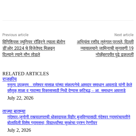
Previous article
Next article
विनिशियस ज्युनियर रॉड्रिने त्याला बॅलोन
अभियंता रशीद तुरुंगात परतले, दिल्ली
डी’ओर 2024 चे विजेतेपद मिळवून
न्यायालयाने जामिनाची सुनावणी 19
दिल्याने त्याने मौन तोडले
नोव्हेंबरपर्यंत पुढे ढकलली
RELATED ARTICLES
राजकीय
स्तुत्य उपक्रम…रामेश्वर मासाळ यांच्या संकल्पनेचे आमदार समाधान आवताडे यांनी केले
कौतुक,शाळा व गावाच्या विकासासाठी निधी देण्यास कटिबद्ध – आ. समाधान आवताडे
July 22, 2026
ताज्या बातम्या
नंदेश्वर-जुनोनी रस्त्यालगतची धोकादायक विहीर बुजविण्यासाठी नंदेश्वर ग्रामपंचायतीने
बोलाविली विशेष ग्रामसभा; विद्यार्थ्यांच्या सुरक्षेचा प्रश्न ऐरणीवर
July 2, 2026