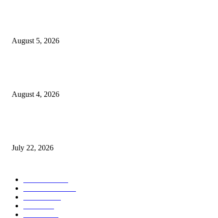
विद्यार्थ्यांनी आई-वडिलांचा व शिक्षकांचा सन्मान राखून ध्येयाने शिक्षण घ्यावे, नंदेश्वर येथे 
नितीन चंदनशिवे यांचे प्रेरणादायी व्याख्यान संपन्न
August 5, 2026
नंदेश्वर येथे सुप्रसिद्ध व्याख्याते नितीन चंदनशिवे यांचे जाहीर व्याख्यान, स्व.दादासाहेब येस
मेटकरी व स्व.समाबाई दादासाहेब मेटकरी यांच्या पुण्यस्मरणानिमित्त होणार व्याख्यान
August 4, 2026
स्तुत्य उपक्रम…रामेश्वर मासाळ यांच्या संकल्पनेचे आमदार समाधान आवताडे यांनी केले
कौतुक,शाळा व गावाच्या विकासासाठी निधी देण्यास कटिबद्ध – आ. समाधान आवताडे
July 22, 2026
POPULAR CATEGORY
टेक्नॉलॉजी
1377
ताज्या बातम्या
1104
देश-विदेश
995
आरोग्य
968
मनोरंजन
919