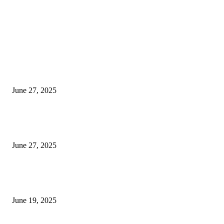
EDITOR PICKS
इराणने पुन्हा अण्वस्त्र कार्यक्रम सुरू केल्यास अमेरिकेच्या नवीन धमकीचा अमेरिका पुन्हा
अण्वस्त्र कार्यक्रमावर बॉम्ब करेल
June 27, 2025
शिव लिंगा आणि ज्योतिर्लिंग यांच्यात काय फरक आहे, यापैकी किती प्रकारचे आहेत, देशात
ज्योतिर्लिंग आहेत, त्यांना येथे माहित आहे …
June 27, 2025
नाग पंचामी २०२25: नागपंचमी जुलैच्या या तारखेला साजरा केला जाईल, पूजा मुहर्ट आणि म
जाणून घ्या
June 19, 2025
POPULAR POSTS