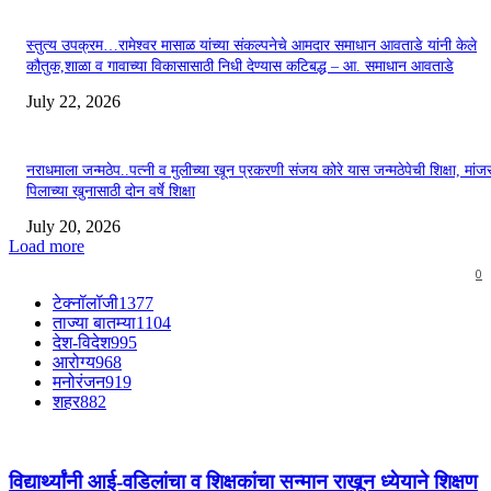
स्तुत्य उपक्रम…रामेश्वर मासाळ यांच्या संकल्पनेचे आमदार समाधान आवताडे यांनी केले
कौतुक,शाळा व गावाच्या विकासासाठी निधी देण्यास कटिबद्ध – आ. समाधान आवताडे
July 22, 2026
नराधमाला जन्मठेप..पत्नी व मुलीच्या खून प्रकरणी संजय कोरे यास जन्मठेपेची शिक्षा, मांजरा
पिलाच्या खुनासाठी दोन वर्षे शिक्षा
July 20, 2026
Load more
0
टेक्नॉलॉजी
1377
ताज्या बातम्या
1104
देश-विदेश
995
आरोग्य
968
मनोरंजन
919
शहर
882
विद्यार्थ्यांनी आई-वडिलांचा व शिक्षकांचा सन्मान राखून ध्येयाने शिक्षण