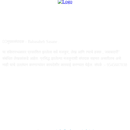
ABOUT US
✍🏻मुख्यसंपादक - Babasaheb Sasane .
या संकेतस्थळावर प्रकाशित झालेला सर्व मजकूर, लेख आणि त्याचे हक्क , जबाबदारी''
संबंधित लेखकांकडे आहेत. प्रसिद्ध झालेल्या मजकुराशी संपादक सहमत असतीलच असे
नाही याचे उल्लंघन करणाऱ्यांवर कायदेशीर कारवाई करण्यात येईल. संपर्क :- 9545607038
FOLLOW US