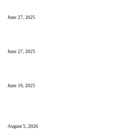
इराणने पुन्हा अण्वस्त्र कार्यक्रम सुरू केल्यास अमेरिकेच्या नवीन धमकीचा अमेरिका पुन्हा
अण्वस्त्र कार्यक्रमावर बॉम्ब करेल
June 27, 2025
शिव लिंगा आणि ज्योतिर्लिंग यांच्यात काय फरक आहे, यापैकी किती प्रकारचे आहेत, देशात
ज्योतिर्लिंग आहेत, त्यांना येथे माहित आहे …
June 27, 2025
नाग पंचामी २०२25: नागपंचमी जुलैच्या या तारखेला साजरा केला जाईल, पूजा मुहर्ट आणि म
जाणून घ्या
June 19, 2025
POPULAR POSTS
विद्यार्थ्यांनी आई-वडिलांचा व शिक्षकांचा सन्मान राखून ध्येयाने शिक्षण घ्यावे, नंदेश्वर येथे 
नितीन चंदनशिवे यांचे प्रेरणादायी व्याख्यान संपन्न
August 5, 2026