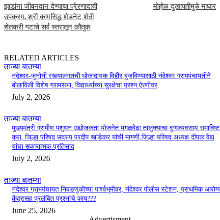
झाडांना जीवनदान देण्याचा प्रेरणादायी
मोहोळ दुखापतीमुळे माघार
उपक्रम, श्री कामसिद्ध शेडनेट शेती
शेतकरी गटाचे सर्व स्तरातून कौतुक
RELATED ARTICLES
ताज्या बातम्या
नंदेश्वर-जुनोनी रस्त्यालगतची धोकादायक विहीर बुजविण्यासाठी नंदेश्वर ग्रामपंचायतीने
बोलाविली विशेष ग्रामसभा; विद्यार्थ्यांच्या सुरक्षेचा प्रश्न ऐरणीवर
July 2, 2026
ताज्या बातम्या
मुख्यमंत्री ग्रामीण पशुधन उद्योजकता योजनेत मंगळवेढा तालुक्याचा दुग्धव्यवसाय समाविष्ट
करा, जिल्हा परिषद सदस्य प्रदीप खांडेकर यांची मागणी,जिल्हा परिषद अध्यक्ष दीपक वैद्य
यांचा सकारात्मक प्रतिसाद
July 2, 2026
ताज्या बातम्या
नंदेश्वर ग्रामपंचायत निवडणुकीच्या पार्श्वभूमीवर, नंदेश्वर पोलीस स्टेशन, प्राथमिक आरोग्
केंद्रासह प्रलंबित प्रश्नांचे काय???
June 25, 2026
- Advertisment -