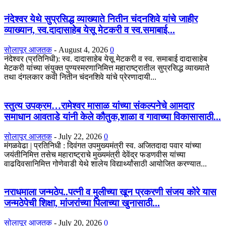
नंदेश्वर येथे सुप्रसिद्ध व्याख्याते नितीन चंदनशिवे यांचे जाहीर
व्याख्यान, स्व.दादासाहेब येसू मेटकरी व स्व.समाबाई...
सोलापूर आजतक
-
August 4, 2026
0
नंदेश्वर (प्रतिनिधी): स्व. दादासाहेब येसू मेटकरी व स्व. समाबाई दादासाहेब
मेटकरी यांच्या संयुक्त पुण्यस्मरणानिमित्त महाराष्ट्रातील सुप्रसिद्ध व्याख्याते
तथा दंगलकार कवी नितीन चंदनशिवे यांचे प्रेरणादायी...
स्तुत्य उपक्रम…रामेश्वर मासाळ यांच्या संकल्पनेचे आमदार
समाधान आवताडे यांनी केले कौतुक,शाळा व गावाच्या विकासासाठी...
सोलापूर आजतक
-
July 22, 2026
0
मंगळवेढा | प्रतिनिधी : दिवंगत उपमुख्यमंत्री स्व. अजितदादा पवार यांच्या
जयंतीनिमित्त तसेच महाराष्ट्राचे मुख्यमंत्री देवेंद्र फडणवीस यांच्या
वाढदिवसानिमित्त गोणेवाडी येथे शालेय विद्यार्थ्यांसाठी आयोजित करण्यात...
नराधमाला जन्मठेप..पत्नी व मुलीच्या खून प्रकरणी संजय कोरे यास
जन्मठेपेची शिक्षा, मांजरांच्या पिलाच्या खुनासाठी...
सोलापूर आजतक
-
July 20, 2026
0