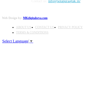
Contact us:
info@solapuraajtak.in/
Web Design by:
MKdigitalseva.com
ABOUT US
CONTACT US
PRIVACY POLICY
TERMS & CONDITIONS
Select Language
▼