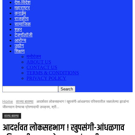
देश-विदेश
महाराष्ट्र
क्राईम
राजकीय
सामाजिक
शहर
टेक्नॉलॉजी
आरोग्य
उद्योग
शिक्षण
मनोरंजन
ABOUT US
CONTACT US
TERMS & CONDITIONS
PRIVACY POLICY
Home
ताज्या बातम्या
आदर्शवत लोकसहभाग ! खुपसंगी-आंधळगाव परिसरातील जळालेल्या झाडांना
जीवनदान देण्याचा प्रेरणादायी उपक्रम, श्री...
ताज्या बातम्या
आदर्शवत लोकसहभाग ! खुपसंगी-आंधळगाव