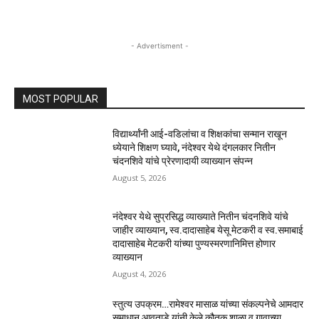
- Advertisment -
MOST POPULAR
विद्यार्थ्यांनी आई-वडिलांचा व शिक्षकांचा सन्मान राखून
ध्येयाने शिक्षण घ्यावे, नंदेश्वर येथे दंगलकार नितीन
चंदनशिवे यांचे प्रेरणादायी व्याख्यान संपन्न
August 5, 2026
नंदेश्वर येथे सुप्रसिद्ध व्याख्याते नितीन चंदनशिवे यांचे
जाहीर व्याख्यान, स्व.दादासाहेब येसू मेटकरी व स्व.समाबाई
दादासाहेब मेटकरी यांच्या पुण्यस्मरणानिमित्त होणार
व्याख्यान
August 4, 2026
स्तुत्य उपक्रम…रामेश्वर मासाळ यांच्या संकल्पनेचे आमदार
समाधान आवताडे यांनी केले कौतुक,शाळा व गावाच्या