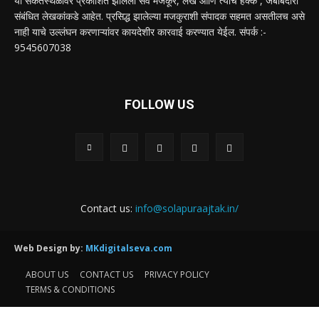
या संकेतस्थळावर प्रकाशित झालेला सर्व मजकूर, लेख आणि त्याचे हक्क , जबाबदारी''
संबंधित लेखकांकडे आहेत. प्रसिद्ध झालेल्या मजकुराशी संपादक सहमत असतीलच असे
नाही याचे उल्लंघन करणाऱ्यांवर कायदेशीर कारवाई करण्यात येईल. संपर्क :-
9545607038
FOLLOW US
Contact us:
info@solapuraajtak.in/
Web Design by:
MKdigitalseva.com
ABOUT US
CONTACT US
PRIVACY POLICY
TERMS & CONDITIONS