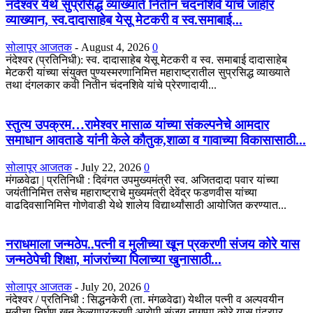
नंदेश्वर येथे सुप्रसिद्ध व्याख्याते नितीन चंदनशिवे यांचे जाहीर
व्याख्यान, स्व.दादासाहेब येसू मेटकरी व स्व.समाबाई...
सोलापूर आजतक
-
August 4, 2026
0
नंदेश्वर (प्रतिनिधी): स्व. दादासाहेब येसू मेटकरी व स्व. समाबाई दादासाहेब
मेटकरी यांच्या संयुक्त पुण्यस्मरणानिमित्त महाराष्ट्रातील सुप्रसिद्ध व्याख्याते
तथा दंगलकार कवी नितीन चंदनशिवे यांचे प्रेरणादायी...
स्तुत्य उपक्रम…रामेश्वर मासाळ यांच्या संकल्पनेचे आमदार
समाधान आवताडे यांनी केले कौतुक,शाळा व गावाच्या विकासासाठी...
सोलापूर आजतक
-
July 22, 2026
0
मंगळवेढा | प्रतिनिधी : दिवंगत उपमुख्यमंत्री स्व. अजितदादा पवार यांच्या
जयंतीनिमित्त तसेच महाराष्ट्राचे मुख्यमंत्री देवेंद्र फडणवीस यांच्या
वाढदिवसानिमित्त गोणेवाडी येथे शालेय विद्यार्थ्यांसाठी आयोजित करण्यात...
नराधमाला जन्मठेप..पत्नी व मुलीच्या खून प्रकरणी संजय कोरे यास
जन्मठेपेची शिक्षा, मांजरांच्या पिलाच्या खुनासाठी...
सोलापूर आजतक
-
July 20, 2026
0
नंदेश्वर / प्रतिनिधी : सिद्धनकेरी (ता. मंगळवेढा) येथील पत्नी व अल्पवयीन
मुलीचा निर्घृण खून केल्याप्रकरणी आरोपी संजय नागप्पा कोरे यास पंढरपूर