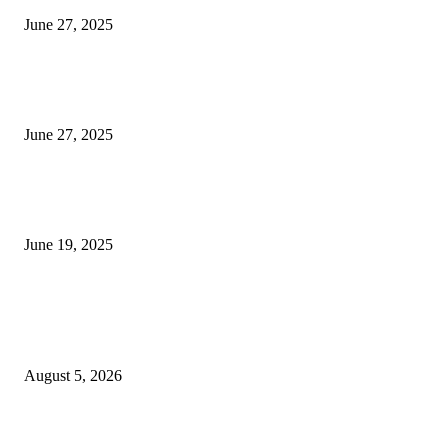
June 27, 2025
शिव लिंगा आणि ज्योतिर्लिंग यांच्यात काय फरक आहे, यापैकी किती प्रकारचे आहेत, देशात
ज्योतिर्लिंग आहेत, त्यांना येथे माहित आहे …
June 27, 2025
नाग पंचामी २०२25: नागपंचमी जुलैच्या या तारखेला साजरा केला जाईल, पूजा मुहर्ट आणि म
जाणून घ्या
June 19, 2025
POPULAR POSTS
विद्यार्थ्यांनी आई-वडिलांचा व शिक्षकांचा सन्मान राखून ध्येयाने शिक्षण घ्यावे, नंदेश्वर येथे 
नितीन चंदनशिवे यांचे प्रेरणादायी व्याख्यान संपन्न
August 5, 2026
नंदेश्वर येथे सुप्रसिद्ध व्याख्याते नितीन चंदनशिवे यांचे जाहीर व्याख्यान, स्व.दादासाहेब येस