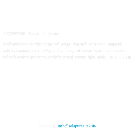
ABOUT US
✍🏻मुख्यसंपादक - Babasaheb Sasane .
या संकेतस्थळावर प्रकाशित झालेला सर्व मजकूर, लेख आणि त्याचे हक्क , जबाबदारी''
संबंधित लेखकांकडे आहेत. प्रसिद्ध झालेल्या मजकुराशी संपादक सहमत असतीलच असे
नाही याचे उल्लंघन करणाऱ्यांवर कायदेशीर कारवाई करण्यात येईल. संपर्क :- 9545607038
FOLLOW US
Contact us:
info@solapuraajtak.in/