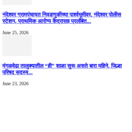
नंदेश्वर ग्रामपंचायत निवडणुकीच्या पार्श्वभूमीवर, नंदेश्वर पोलीस
स्टेशन, प्राथमिक आरोग्य केंद्रासह प्रलंबित...
June 25, 2026
मंगळवेढा तालुक्यातील “ही” शाळा सुरू असते बारा महिने, जिल्हा
परिषद सदस्य...
June 23, 2026
EDITOR PICKS
इराणने पुन्हा अण्वस्त्र कार्यक्रम सुरू केल्यास अमेरिकेच्या नवीन धमकीचा अमेरिका पुन्हा
अण्वस्त्र कार्यक्रमावर बॉम्ब करेल