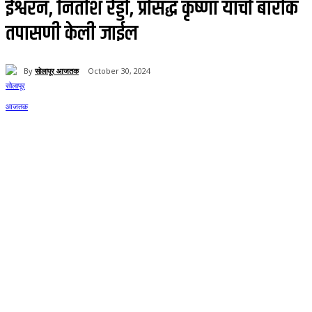
ईश्वरन, नितीश रेड्डी, प्रसिद्ध कृष्णा यांची बारीक
तपासणी केली जाईल
By
सोलापूर आजतक
October 30, 2024
115