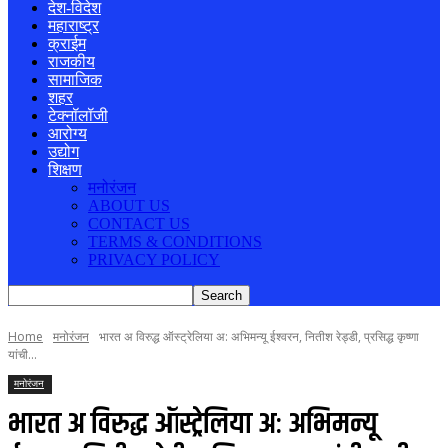
देश-विदेश
महाराष्ट्र
क्राईम
राजकीय
सामाजिक
शहर
टेक्नॉलॉजी
आरोग्य
उद्योग
शिक्षण
मनोरंजन
ABOUT US
CONTACT US
TERMS & CONDITIONS
PRIVACY POLICY
Home
मनोरंजन
भारत अ विरुद्ध ऑस्ट्रेलिया अ: अभिमन्यू ईश्वरन, नितीश रेड्डी, प्रसिद्ध कृष्णा
यांची...
मनोरंजन
भारत अ विरुद्ध ऑस्ट्रेलिया अ: अभिमन्यू