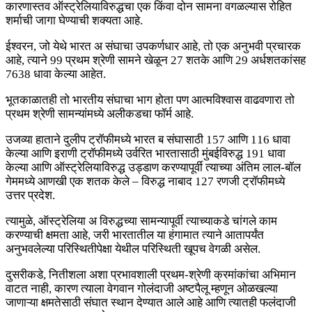
कारणास्तव ऑस्ट्रेलियाविरुद्धचा एक किंवा दोन सामना वगळल्यास रोहित
शर्माची जागा घेण्याची शक्यता आहे.
ईश्वरन, जो येथे भारत अ संघाचा उपकर्णधार आहे, तो एक अनुभवी प्रचारक
आहे, त्याने 99 प्रथम श्रेणी सामने खेळून 27 शतके आणि 29 अर्धशतकांसह
7638 धावा केल्या आहेत.
भूतकाळातही तो भारतीय संघाचा भाग होता पण आत्मविश्वास वाढवणारा तो
प्रथम श्रेणी सामन्यांमध्ये अलीकडचा फॉर्म आहे.
उजव्या हाताने दुलीप ट्रॉफीमध्ये भारत ब संघासाठी 157 आणि 116 धावा
केल्या आणि इराणी ट्रॉफीमध्ये उर्वरित भारतासाठी मुंबईविरुद्ध 191 धावा
केल्या आणि ऑस्ट्रेलियाविरुद्ध उड्डाण करण्यापूर्वी त्याच्या अंतिम लाल-बॉल
गेममध्ये आणखी एक शतक केले – विरुद्ध नाबाद 127 रणजी ट्रॉफीमध्ये
उत्तर प्रदेश.
त्यामुळे, ऑस्ट्रेलिया अ विरुद्धच्या सामन्यापूर्वी त्याच्याकडे चांगले काम
करण्याची क्षमता आहे, जरी भारतातील या हंगामात त्याने आतापर्यंत
अनुभवलेल्या परिस्थितीपेक्षा येथील परिस्थिती खूपच वेगळी असेल.
दुसरीकडे, नितीशला अशा प्रभावशाली प्रथम-श्रेणी क्रमांकांचा अभिमान
वाटत नाही, कारण त्याला वेगवान गोलंदाजी अष्टपैलू म्हणून ओळखल्या
जाणाऱ्या क्षमतेसाठी संघात स्थान देण्यात आले आहे आणि त्यातही फलंदाजी