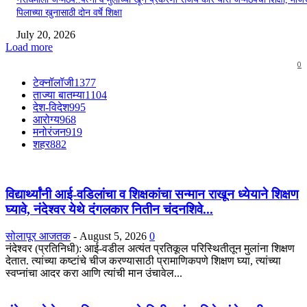
पिलाच्या खुनासाठी दोन वर्षे शिक्षा
July 20, 2026
Load more
0
टेक्नॉलॉजी
1377
ताज्या बातम्या
1104
देश-विदेश
995
आरोग्य
968
मनोरंजन
919
शहर
882
विद्यार्थ्यांनी आई-वडिलांचा व शिक्षकांचा सन्मान राखून ध्येयाने शिक्षण
घ्यावे, नंदेश्वर येथे दंगलकार नितीन चंदनशिवे...
सोलापूर आजतक
-
August 5, 2026
0
नंदेश्वर (प्रतिनिधी): आई-वडील अत्यंत प्रतिकूल परिस्थितीतून मुलांना शिक्षण
देतात. त्यांच्या कष्टांचे चीज करण्यासाठी प्रामाणिकपणे शिक्षण घ्या, त्यांच्या
स्वप्नांचा आदर करा आणि त्यांची मान उंचावेल...