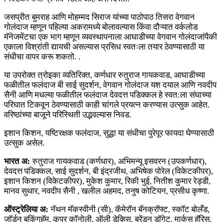
जसप्रीत बुमराह आणि मोहम्मद सिराज यांच्या पाठोपाठ तिसरा वेगवान
गोलंदाज म्हणून पहिल्या अकरामध्ये बोलावल्यास किंवा दौऱ्यात वर्कलोड
मॅनेजमेंटचा एक भाग म्हणून व्यवस्थापनाला आघाडीच्या वेगवान गोलंदाजांपैकी
एकाला विश्रांती द्यायची असल्यास प्रसिध स्वतःला तयार ठेवण्यासाठी या
संधीचा वापर करू शकतो. .
या उपरोक्त त्रोइका व्यतिरिक्त, कर्णधार रुतुराज गायकवाड, आघाडीच्या
फळीतील फलंदाज बी साई सुदर्शन, वेगवान गोलंदाज यश दयाल आणि नवदीप
सैनी आणि मधल्या फळीतील फलंदाज देवदत्त पडिक्कल हे स्वत:ला संघाच्या
परिघात टिकवून ठेवण्यासाठी काही चांगले प्रयत्न करण्यास उत्सुक आहेत.
वरिष्ठांच्या बाजूने परिस्थिती उद्भवल्यास निवड.
इशान किशन, यष्टिरक्षक फलंदाज, सुद्धा या संधीचा पुरेपूर फायदा घेण्यासाठी
उत्सुक असेल.
भारत अ:
रुतुराज गायकवाड (कर्णधार), अभिमन्यू इसवरन (उपकर्णधार),
देवदत्त पडिक्कल, साई सुदर्शन, बी इंद्रजीथ, अभिषेक पोरेल (विकेटकीपर),
इशान किशन (विकेटकीपर), मुकेश कुमार, रिकी भुई, नितीश कुमार रेड्डी,
मानव सुथार, नवदीप सैनी , खलील अहमद, तनुष कोटियन, प्रसीध कृष्णा.
ऑस्ट्रेलिया अ:
नॅथन मॅकस्वीनी (सी), कॅमेरॉन बॅनक्रॉफ्ट, स्कॉट बोलँड,
जॉर्डन बकिंगहॅम, कूपर कॉनोली, ऑली डेव्हिस, ब्रेंडन डॉगेट, मार्कस हॅरिस,