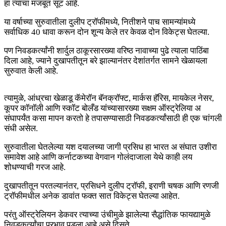
हा त्याचा मजबूत सूट आहे.
या वर्षाच्या सुरुवातीला दुलीप ट्रॉफीमध्ये, नितीशने पाच सामन्यांमध्ये
सर्वाधिक 40 धावा करून दोन शून्य केले तर केवळ दोन विकेट्स घेतल्या.
पण निवडकर्त्यांनी शार्दुल ठाकूरसारख्या वरिष्ठ नावाच्या पुढे त्याला पाठिंबा
दिला आहे, ज्याने दुखापतीतून बरे झाल्यानंतर देशांतर्गत सामने खेळायला
सुरुवात केली आहे.
त्यामुळे, आंध्रचा खेळाडू कॅमेरॉन बॅनक्रॉफ्ट, मार्कस हॅरिस, मायकेल नेसर,
कूपर कॉनॉली आणि स्कॉट बोलँड यांच्यासारख्या सक्षम ऑस्ट्रेलिया अ
संघापर्यंत कसा मापन करतो हे तपासण्यासाठी निवडकर्त्यांसाठी ही एक चांगली
संधी असेल.
सुरुवातीला घेतलेल्या यश दयालच्या जागी प्रसिध हा भारत अ संघात उशीरा
समावेश आहे आणि कर्नाटकच्या वेगवान गोलंदाजाला येथे काही लय
शोधण्याची गरज आहे.
दुखापतीतून परतल्यानंतर, प्रसिधने दुलीप ट्रॉफी, इराणी चषक आणि रणजी
ट्रॉफीमधील अनेक डावांत फक्त सात विकेट्स घेतल्या आहेत.
परंतु ऑस्ट्रेलियन डेकवर त्याच्या उंचीमुळे झालेल्या सैद्धांतिक फायद्यामुळे
निवडकर्त्यांचा प्रभाव पडला आहे असे दिसते.