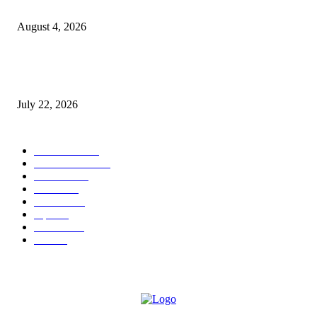
मेटकरी व स्व.समाबाई दादासाहेब मेटकरी यांच्या पुण्यस्मरणानिमित्त होणार व्याख्यान
August 4, 2026
स्तुत्य उपक्रम…रामेश्वर मासाळ यांच्या संकल्पनेचे आमदार समाधान आवताडे यांनी केले
कौतुक,शाळा व गावाच्या विकासासाठी निधी देण्यास कटिबद्ध – आ. समाधान आवताडे
July 22, 2026
POPULAR CATEGORY
टेक्नॉलॉजी
1377
ताज्या बातम्या
1104
देश-विदेश
995
आरोग्य
968
मनोरंजन
919
शहर
882
राजकीय
144
उद्योग
75