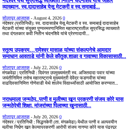
नंदेश्वर येथे सुप्रसिद्ध व्याख्याते नितीन चंदनशिवे यांचे जाहीर
व्याख्यान, स्व.दादासाहेब येसू मेटकरी व स्व.समाबाई...
सोलापूर आजतक
-
August 4, 2026
0
नंदेश्वर (प्रतिनिधी): स्व. दादासाहेब येसू मेटकरी व स्व. समाबाई दादासाहेब
मेटकरी यांच्या संयुक्त पुण्यस्मरणानिमित्त महाराष्ट्रातील सुप्रसिद्ध व्याख्याते
तथा दंगलकार कवी नितीन चंदनशिवे यांचे प्रेरणादायी...
स्तुत्य उपक्रम…रामेश्वर मासाळ यांच्या संकल्पनेचे आमदार
समाधान आवताडे यांनी केले कौतुक,शाळा व गावाच्या विकासासाठी...
सोलापूर आजतक
-
July 22, 2026
0
मंगळवेढा | प्रतिनिधी : दिवंगत उपमुख्यमंत्री स्व. अजितदादा पवार यांच्या
जयंतीनिमित्त तसेच महाराष्ट्राचे मुख्यमंत्री देवेंद्र फडणवीस यांच्या
वाढदिवसानिमित्त गोणेवाडी येथे शालेय विद्यार्थ्यांसाठी आयोजित करण्यात...
नराधमाला जन्मठेप..पत्नी व मुलीच्या खून प्रकरणी संजय कोरे यास
जन्मठेपेची शिक्षा, मांजरांच्या पिलाच्या खुनासाठी...
सोलापूर आजतक
-
July 20, 2026
0
नंदेश्वर / प्रतिनिधी : सिद्धनकेरी (ता. मंगळवेढा) येथील पत्नी व अल्पवयीन
मुलीचा निर्घृण खून केल्याप्रकरणी आरोपी संजय नागप्पा कोरे यास पंढरपूर