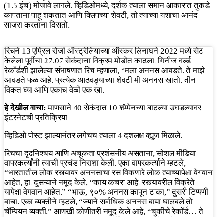
(1.5 इंच) मोजावे लागले. व्हिडिओमध्ये, दर्शक त्याला समान आकारात तुकडे
कापताना पाहू शकतात आणि क्लिपच्या शेवटी, तो त्याच्या यशाचा आनंद
साजरा करताना दिसतो.
रिचने 13 एप्रिल रोजी ऑस्ट्रेलियाच्या ऑस्कर लिनाघने 2022 मध्ये सेट
केलेला पूर्वीचा 27.07 सेकंदाचा विक्रम मोडीत काढला. गिनीज वर्ल्ड
रेकॉर्डशी झालेल्या संभाषणात रिच म्हणाला, “मला अननस आवडते. ते माझे
आवडते फळ आहे. प्रत्येक आठवड्याच्या शेवटी मी अननस खातो. तीन
विकत घ्या आणि एकाच वेळी एक खा.
हे देखील वाचा:
माणसाने 40 सेकंदात 10 शॅम्पेनच्या बाटल्या उघडल्यावर
इंटरनेटची प्रतिक्रिया
व्हिडिओ पोस्ट झाल्यानंतर लगेचच त्याला 4 दशलक्ष व्ह्यूज मिळाले.
रिचचा दृढनिश्चय आणि अचूकता प्रशंसनीय असताना, सोशल मीडिया
वापरकर्त्यांनी त्याची प्रचंड निराशा केली. एका वापरकर्त्याने म्हटले,
“भारतातील लोक रस्त्यावर अननसाचा रस विकणारे लोक त्याच्यापेक्षा वेगवान
आहेत, हा. दुसऱ्याने नमूद केले, “काय कचरा आहे. रस्त्यावरील विक्रेते
यापेक्षा वेगवान आहेत.” “भाऊ, ९०% अननस कापून टाका,” दुसरी टिप्पणी
वाचा. एका व्यक्तीने म्हटले, “ज्याने सर्वाधिक अननस वाया घालवले तो
चॅम्पियन व्यक्ती.” आणखी कोणीतरी नमूद केले आहे, “चुकीचे रेकॉर्ड… ते