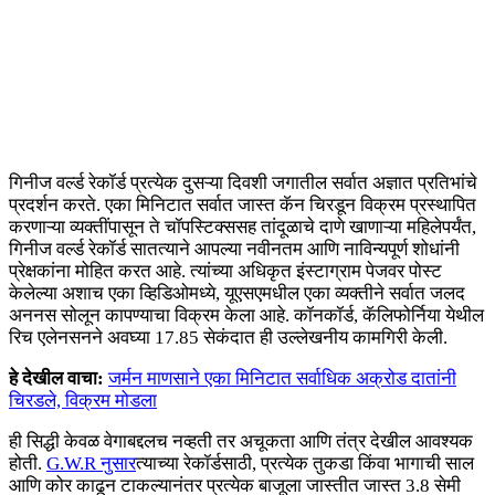
गिनीज वर्ल्ड रेकॉर्ड प्रत्येक दुसऱ्या दिवशी जगातील सर्वात अज्ञात प्रतिभांचे
प्रदर्शन करते. एका मिनिटात सर्वात जास्त कॅन चिरडून विक्रम प्रस्थापित
करणाऱ्या व्यक्तींपासून ते चॉपस्टिक्ससह तांदूळाचे दाणे खाणाऱ्या महिलेपर्यंत,
गिनीज वर्ल्ड रेकॉर्ड सातत्याने आपल्या नवीनतम आणि नाविन्यपूर्ण शोधांनी
प्रेक्षकांना मोहित करत आहे. त्यांच्या अधिकृत इंस्टाग्राम पेजवर पोस्ट
केलेल्या अशाच एका व्हिडिओमध्ये, यूएसएमधील एका व्यक्तीने सर्वात जलद
अननस सोलून कापण्याचा विक्रम केला आहे. कॉनकॉर्ड, कॅलिफोर्निया येथील
रिच एलेनसनने अवघ्या 17.85 सेकंदात ही उल्लेखनीय कामगिरी केली.
हे देखील वाचा:
जर्मन माणसाने एका मिनिटात सर्वाधिक अक्रोड दातांनी
चिरडले, विक्रम मोडला
ही सिद्धी केवळ वेगाबद्दलच नव्हती तर अचूकता आणि तंत्र देखील आवश्यक
होती.
G.W.R नुसार
त्याच्या रेकॉर्डसाठी, प्रत्येक तुकडा किंवा भागाची साल
आणि कोर काढून टाकल्यानंतर प्रत्येक बाजूला जास्तीत जास्त 3.8 सेमी