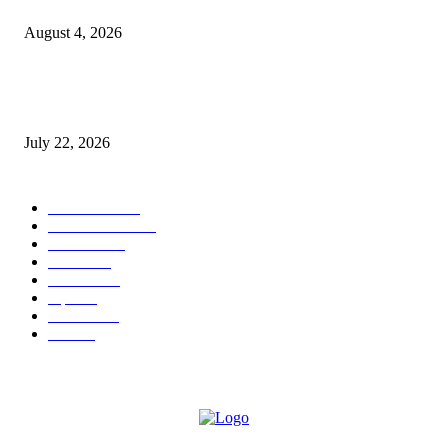
मेटकरी व स्व.समाबाई दादासाहेब मेटकरी यांच्या पुण्यस्मरणानिमित्त होणार व्याख्यान
August 4, 2026
स्तुत्य उपक्रम…रामेश्वर मासाळ यांच्या संकल्पनेचे आमदार समाधान आवताडे यांनी केले
कौतुक,शाळा व गावाच्या विकासासाठी निधी देण्यास कटिबद्ध – आ. समाधान आवताडे
July 22, 2026
POPULAR CATEGORY
टेक्नॉलॉजी
1377
ताज्या बातम्या
1104
देश-विदेश
995
आरोग्य
968
मनोरंजन
919
शहर
882
राजकीय
144
उद्योग
75