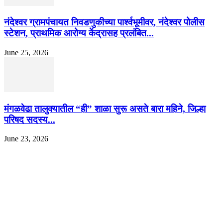
नंदेश्वर ग्रामपंचायत निवडणुकीच्या पार्श्वभूमीवर, नंदेश्वर पोलीस
स्टेशन, प्राथमिक आरोग्य केंद्रासह प्रलंबित...
June 25, 2026
मंगळवेढा तालुक्यातील “ही” शाळा सुरू असते बारा महिने, जिल्हा
परिषद सदस्य...
June 23, 2026
EDITOR PICKS
इराणने पुन्हा अण्वस्त्र कार्यक्रम सुरू केल्यास अमेरिकेच्या नवीन धमकीचा अमेरिका पुन्हा
अण्वस्त्र कार्यक्रमावर बॉम्ब करेल