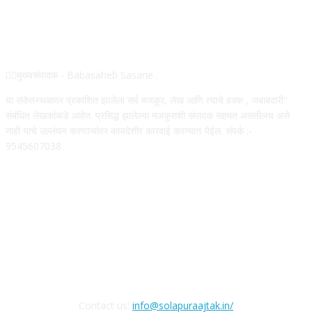
ABOUT US
✍🏻मुख्यसंपादक - Babasaheb Sasane .
या संकेतस्थळावर प्रकाशित झालेला सर्व मजकूर, लेख आणि त्याचे हक्क , जबाबदारी''
संबंधित लेखकांकडे आहेत. प्रसिद्ध झालेल्या मजकुराशी संपादक सहमत असतीलच असे
नाही याचे उल्लंघन करणाऱ्यांवर कायदेशीर कारवाई करण्यात येईल. संपर्क :-
9545607038
FOLLOW US
Contact us:
info@solapuraajtak.in/