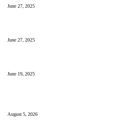
June 27, 2025
शिव लिंगा आणि ज्योतिर्लिंग यांच्यात काय फरक आहे, यापैकी किती प्रकारचे आहेत, देशात
ज्योतिर्लिंग आहेत, त्यांना येथे माहित आहे …
June 27, 2025
नाग पंचामी २०२25: नागपंचमी जुलैच्या या तारखेला साजरा केला जाईल, पूजा मुहर्ट आणि म
जाणून घ्या
June 19, 2025
POPULAR POSTS
विद्यार्थ्यांनी आई-वडिलांचा व शिक्षकांचा सन्मान राखून ध्येयाने शिक्षण घ्यावे, नंदेश्वर येथे 
नितीन चंदनशिवे यांचे प्रेरणादायी व्याख्यान संपन्न
August 5, 2026
नंदेश्वर येथे सुप्रसिद्ध व्याख्याते नितीन चंदनशिवे यांचे जाहीर व्याख्यान, स्व.दादासाहेब येस