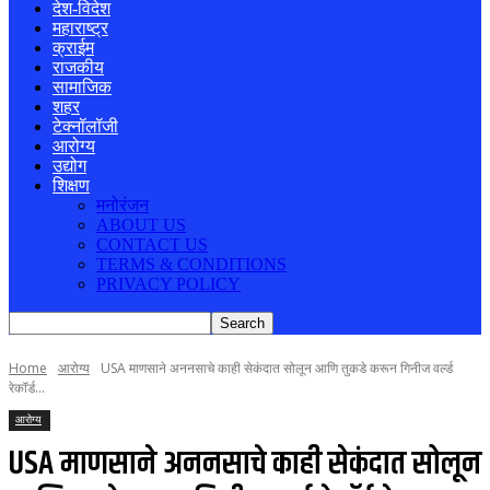
देश-विदेश
महाराष्ट्र
क्राईम
राजकीय
सामाजिक
शहर
टेक्नॉलॉजी
आरोग्य
उद्योग
शिक्षण
मनोरंजन
ABOUT US
CONTACT US
TERMS & CONDITIONS
PRIVACY POLICY
Home
आरोग्य
USA माणसाने अननसाचे काही सेकंदात सोलून आणि तुकडे करून गिनीज वर्ल्ड
रेकॉर्ड...
आरोग्य
USA माणसाने अननसाचे काही सेकंदात सोलून