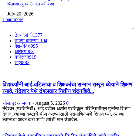
पिलाच्या खुनासाठी दोन वर्षे शिक्षा
July 20, 2026
Load more
0
टेक्नॉलॉजी
1377
ताज्या बातम्या
1104
देश-विदेश
995
आरोग्य
968
मनोरंजन
919
शहर
882
विद्यार्थ्यांनी आई-वडिलांचा व शिक्षकांचा सन्मान राखून ध्येयाने शिक्षण
घ्यावे, नंदेश्वर येथे दंगलकार नितीन चंदनशिवे...
सोलापूर आजतक
-
August 5, 2026
0
नंदेश्वर (प्रतिनिधी): आई-वडील अत्यंत प्रतिकूल परिस्थितीतून मुलांना शिक्षण
देतात. त्यांच्या कष्टांचे चीज करण्यासाठी प्रामाणिकपणे शिक्षण घ्या, त्यांच्या
स्वप्नांचा आदर करा आणि त्यांची मान उंचावेल...