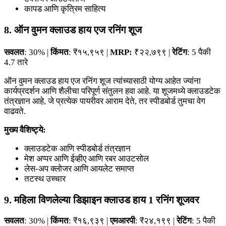
कापड आणि कृत्रिम साहित्य
8. ऑन वुमन क्लाउड हाय एज रनिंग शूज
सवलत
: 30% |
किंमत
: ₹१५,९५९ |
MRP:
₹२२,७९९ |
रेटिंग
: 5 पैकी
4.7 तारे
ऑन वुमन क्लाउड हाय एज रनिंग शूज त्यांच्यासाठी योग्य आहेत ज्यांना
कार्यप्रदर्शन आणि शैलीचा परिपूर्ण संतुलन हवा आहे. या शूजमध्ये क्लाउडटेक
तंत्रज्ञान आहे, जे प्रत्येक पायरीवर आराम देते, तर स्पीडबोर्ड तुमचा वेग
वाढवते.
मुख्य वैशिष्ट्ये:
क्लाउडटेक आणि स्पीडबोर्ड तंत्रज्ञान
मेश अप्पर आणि ईव्हीए आणि रबर आउटसोल
लेस-अप क्लोजर आणि आयलेट समाप्त
तटस्थ उच्चार
9. महिला विणलेल्या डिझाइन क्लाउड हाय 1 रनिंग शूजवर
सवलत
: 30% |
किंमत
: ₹१६,९३९ |
एमआरपी
: ₹२४,१९९ |
रेटिंग
: 5 पैकी