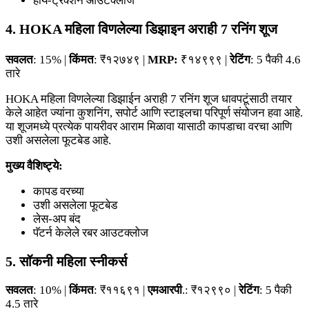
हाय-ट्रॅक्शन आउटक्लोज
4. HOKA महिला विणलेल्या डिझाइन अराही 7 रनिंग शूज
सवलत
: 15% |
किंमत
: ₹१२७४९ |
MRP:
₹१४९९९ |
रेटिंग
: 5 पैकी 4.6
तारे
HOKA महिला विणलेल्या डिझाईन अराही 7 रनिंग शूज धावपटूंसाठी तयार
केले आहेत ज्यांना कुशनिंग, सपोर्ट आणि स्टाइलचा परिपूर्ण संयोजन हवा आहे.
या शूजमध्ये प्रत्येक पायरीवर आराम मिळावा यासाठी कापडाचा वरचा आणि
उशी असलेला फूटबेड आहे.
मुख्य वैशिष्ट्ये:
कापड वरच्या
उशी असलेला फूटबेड
लेस-अप बंद
पॅटर्न केलेले रबर आउटक्लोज
5. सॉकनी महिला स्नीकर्स
सवलत
: 10% |
किंमत
: ₹११६९१ |
एमआरपी
.: ₹१२९९० |
रेटिंग
: 5 पैकी
4.5 तारे