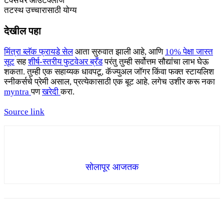
टेक्सचर आउटक्लोज
तटस्थ उच्चारासाठी योग्य
देखील पहा
मिंत्रा ब्लॅक फ्रायडे सेल
आता सुरुवात झाली आहे, आणि
10% पेक्षा जास्त
सूट
सह
शीर्ष-स्तरीय फुटवेअर ब्रँड
परंतु तुम्ही सर्वोत्तम सौद्यांचा लाभ घेऊ
शकता. तुम्ही एक सहाय्यक धावपटू, कॅज्युअल जॉगर किंवा फक्त स्टायलिश
स्नीकर्सचे प्रेमी असाल, प्रत्येकासाठी एक बूट आहे. लगेच उशीर करू नका
myntra
पण
खरेदी
करा.
Source link
सोलापूर आजतक