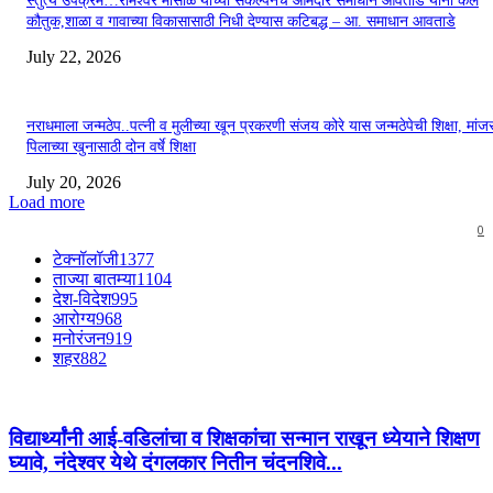
स्तुत्य उपक्रम…रामेश्वर मासाळ यांच्या संकल्पनेचे आमदार समाधान आवताडे यांनी केले
कौतुक,शाळा व गावाच्या विकासासाठी निधी देण्यास कटिबद्ध – आ. समाधान आवताडे
July 22, 2026
नराधमाला जन्मठेप..पत्नी व मुलीच्या खून प्रकरणी संजय कोरे यास जन्मठेपेची शिक्षा, मांजरा
पिलाच्या खुनासाठी दोन वर्षे शिक्षा
July 20, 2026
Load more
0
टेक्नॉलॉजी
1377
ताज्या बातम्या
1104
देश-विदेश
995
आरोग्य
968
मनोरंजन
919
शहर
882
विद्यार्थ्यांनी आई-वडिलांचा व शिक्षकांचा सन्मान राखून ध्येयाने शिक्षण
घ्यावे, नंदेश्वर येथे दंगलकार नितीन चंदनशिवे...