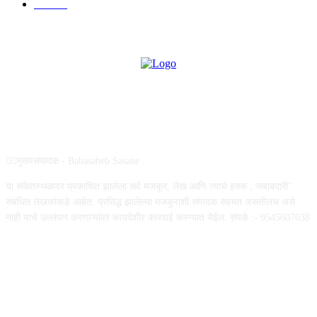
उद्योग
75
ABOUT US
✍🏻मुख्यसंपादक - Babasaheb Sasane .
या संकेतस्थळावर प्रकाशित झालेला सर्व मजकूर, लेख आणि त्याचे हक्क , जबाबदारी''
संबंधित लेखकांकडे आहेत. प्रसिद्ध झालेल्या मजकुराशी संपादक सहमत असतीलच असे
नाही याचे उल्लंघन करणाऱ्यांवर कायदेशीर कारवाई करण्यात येईल. संपर्क :- 9545607038
FOLLOW US