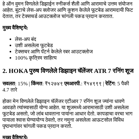
हे ऑन वुमन विणलेले डिझाईन स्नीकर्स शैली आणि आरामाचे उत्तम संयोजन
आहेत. बुटाचे लेस-अप क्लोजर आणि कुशन केलेले फूटबेड आरामदायी फिट
देतात, तर टेक्सचर्ड आउटक्लोज चांगली पकड प्रदान करतात.
मुख्य वैशिष्ट्ये:
लेस-अप बंद
उशी असलेला फूटबेड
टेक्सचर आणि पॅटर्न केलेले रबर आउटक्लोज
100% कृत्रिम साहित्य
2. HOKA पुरुष विणलेले डिझाइन चॅलेंजर ATR 7 रनिंग शूज
सवलत
: 15% |
किंमत
: ₹१२७४९
एमआरपी
.: ₹१४९९९ |
रेटिंग
: 5 पैकी
4.7 तारे
होका मेन विणलेले डिझाइन चॅलेंजर एटीआर 7 रनिंग शूज ज्यांना धावणे
आवडते त्यांच्यासाठी योग्य आहेत. या शूजमध्ये आरामासाठी उशी असलेला
फूटबेड असतो, जो लांब धावताना पायांना आधार देतो. कापडाचा वरचा भाग
पायाला श्वास घेण्यायोग्य ठेवतो, तर नमुना असलेला आऊटसोल विविध
पृष्ठभागांवर चांगली पकड प्रदान करतो.
मुख्य वैशिष्ट्ये: