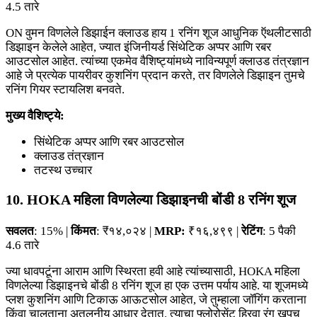
4.5 तारे
ON वुमन विणलेले डिझाईन क्लाउड हाय 1 रनिंग शूज आधुनिक ऍथलीटसाठी
डिझाइन केलेले आहेत, ज्यात इंजिनीयर्ड सिंथेटिक अप्पर आणि रबर
आउटसोल आहेत. त्यांच्या एकमेव वैशिष्ट्यांमध्ये नाविन्यपूर्ण क्लाउड तंत्रज्ञान
आहे जे प्रत्येक पायरीवर कुशनिंग प्रदान करते, तर विणलेले डिझाइन तुमचे
रनिंग गियर स्टायलिश बनवते.
मुख्य वैशिष्ट्ये:
सिंथेटिक अप्पर आणि रबर आउटसोल
क्लाउड तंत्रज्ञान
तटस्थ उच्चार
10. HOKA महिला विणलेल्या डिझाइनची बोंडी 8 रनिंग शूज
सवलत
: 15% |
किंमत
: ₹१४,०२४ |
MRP:
₹१६,४९९ |
रेटिंग
: 5 पैकी
4.6 तारे
ज्या धावपटूंना आराम आणि स्थिरता हवी आहे त्यांच्यासाठी, HOKA महिला
विणलेल्या डिझाइनचे बोंडी 8 रनिंग शूज हा एक उत्तम पर्याय आहे. या शूजमध्ये
प्लश कुशनिंग आणि टिकाऊ आऊटसोल आहेत, जे तुम्हाला जॉगिंग करताना
किंवा चालताना अतुलनीय आधार देतात. त्याचा फ्लोरोसेंट हिरवा रंग खूपच