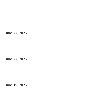
EDITOR PICKS
इराणने पुन्हा अण्वस्त्र कार्यक्रम सुरू केल्यास अमेरिकेच्या नवीन धमकीचा अमेरिका पुन्हा
अण्वस्त्र कार्यक्रमावर बॉम्ब करेल
June 27, 2025
शिव लिंगा आणि ज्योतिर्लिंग यांच्यात काय फरक आहे, यापैकी किती प्रकारचे आहेत, देशात
ज्योतिर्लिंग आहेत, त्यांना येथे माहित आहे …
June 27, 2025
नाग पंचामी २०२25: नागपंचमी जुलैच्या या तारखेला साजरा केला जाईल, पूजा मुहर्ट आणि म
जाणून घ्या
June 19, 2025
POPULAR POSTS
विद्यार्थ्यांनी आई-वडिलांचा व शिक्षकांचा सन्मान राखून ध्येयाने शिक्षण घ्यावे, नंदेश्वर येथे 