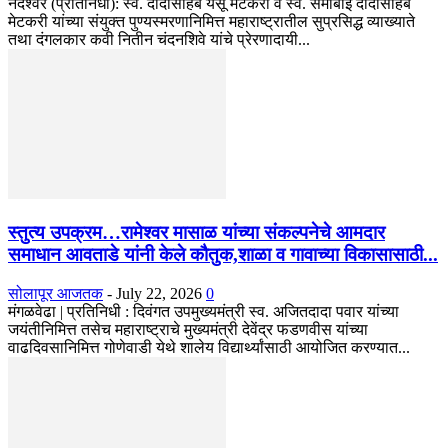
नंदेश्वर (प्रतिनिधी): स्व. दादासाहेब येसू मेटकरी व स्व. समाबाई दादासाहेब
मेटकरी यांच्या संयुक्त पुण्यस्मरणानिमित्त महाराष्ट्रातील सुप्रसिद्ध व्याख्याते
तथा दंगलकार कवी नितीन चंदनशिवे यांचे प्रेरणादायी...
स्तुत्य उपक्रम…रामेश्वर मासाळ यांच्या संकल्पनेचे आमदार
समाधान आवताडे यांनी केले कौतुक,शाळा व गावाच्या विकासासाठी...
सोलापूर आजतक
-
July 22, 2026
0
मंगळवेढा | प्रतिनिधी : दिवंगत उपमुख्यमंत्री स्व. अजितदादा पवार यांच्या
जयंतीनिमित्त तसेच महाराष्ट्राचे मुख्यमंत्री देवेंद्र फडणवीस यांच्या
वाढदिवसानिमित्त गोणेवाडी येथे शालेय विद्यार्थ्यांसाठी आयोजित करण्यात...