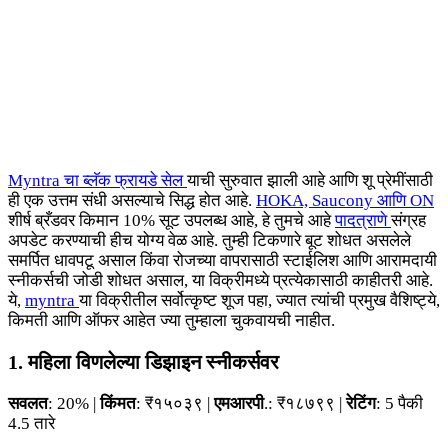
Myntra चा ब्लॅक फ्रायडे सेल
याची सुरुवात झाली आहे आणि शू प्रेमींसाठी
ही एक उत्तम संधी असल्याचे सिद्ध होत आहे.
HOKA, Saucony आणि ON
शीर्ष ब्रँडवर किमान 10% सूट उपलब्ध आहे, हे तुमचे आहे
पादत्राणे
संग्रह
अपडेट करण्याची हीच योग्य वेळ आहे. तुम्ही टिकणारे बूट शोधत असलेले
समर्पित धावपटू असाल किंवा रोजच्या वापरासाठी स्टाईलिश आणि आरामदायी
स्नीकर्सची जोडी शोधत असाल, या विक्रीमध्ये प्रत्येकासाठी काहीतरी आहे.
ये,
myntra
या विक्रीतील सर्वोत्कृष्ट शूज पहा, ज्यात त्यांची प्रमुख वैशिष्ट्ये,
किमती आणि ऑफर आहेत ज्या तुम्हाला चुकवायची नाहीत.
1. महिला विणलेल्या डिझाइन स्नीकर्सवर
सवलत
: 20% |
किंमत
: ₹१५०३९ |
एमआरपी
.: ₹१८७९९ |
रेटिंग
: 5 पैकी
4.5 तारे