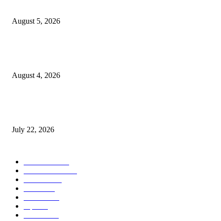
नितीन चंदनशिवे यांचे प्रेरणादायी व्याख्यान संपन्न
August 5, 2026
नंदेश्वर येथे सुप्रसिद्ध व्याख्याते नितीन चंदनशिवे यांचे जाहीर व्याख्यान, स्व.दादासाहेब येस
मेटकरी व स्व.समाबाई दादासाहेब मेटकरी यांच्या पुण्यस्मरणानिमित्त होणार व्याख्यान
August 4, 2026
स्तुत्य उपक्रम…रामेश्वर मासाळ यांच्या संकल्पनेचे आमदार समाधान आवताडे यांनी केले
कौतुक,शाळा व गावाच्या विकासासाठी निधी देण्यास कटिबद्ध – आ. समाधान आवताडे
July 22, 2026
POPULAR CATEGORY
टेक्नॉलॉजी
1377
ताज्या बातम्या
1104
देश-विदेश
995
आरोग्य
968
मनोरंजन
919
शहर
882
राजकीय
144