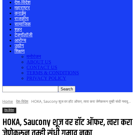
देश-विदेश
महाराष्ट्र
क्राईम
राजकीय
सामाजिक
शहर
टेक्नॉलॉजी
आरोग्य
उद्योग
शिक्षण
मनोरंजन
ABOUT US
CONTACT US
TERMS & CONDITIONS
PRIVACY POLICY
Home
देश-विदेश
HOKA, Saucony शूज वर हॉट ऑफर, त्वरा करा जेणेकरून तुम्ही संधी गमावू...
देश-विदेश
HOKA, Saucony शूज वर हॉट ऑफर, त्वरा करा
जेणेकरून तुम्ही संधी गमावू नका