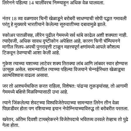
लिरेनने पहिल्या 14 चालींवरच निम्म्याहून अधिक वेळ घालवला.
नंतर 18 व्या वळणावर चिनी खेळाडूने बरोबरी साधण्याची सोपी पद्धत गमावली
परंतु हे मुख्यत्वे भारतीयाने केलेल्या सुरुवातीच्या दबावामुळे झाले.
स्कोअर पातळीसह, लीरेन पुढील गेममध्ये सर्व थांबे काढेल अशी शक्यता नाही.
त्याऐवजी, अधिक सावध दृष्टीकोन अपेक्षित आहे, कारण चिनी चॅम्पियनने
मागील स्लिप-अपची पुनरावृत्ती टाळून महत्त्वपूर्ण क्षणांमध्ये आपले कौशल्य
टिकवून ठेवण्याची आशा केली आहे.
गुकेश त्याच्या यशाच्या लाटेवर शक्य तितक्या लांब आणि लांबवर स्वार होण्यास
उत्सुक असेल. सामन्यातील त्याच्या पहिल्या विजयाने चेन्नईस्थित खेळाडूचा
आत्मविश्वास वाढला असावा.
जर तो आश्चर्यचकित करत राहिला, विशेषत: पांढऱ्या तुकड्यांसह, तो आगामी
गेममध्ये बक्षिसे मिळविण्यासाठी उभा आहे.
त्याने जिंकलेल्या शेवटच्या विश्वविजेतेपदाच्या सामन्यात लिरेन तीन वेळा
पिछाडीवर होता पण रशियाच्या इयान नेपोम्नियाच्याविरुद्ध तो बरोबरीत परतला.
खरेतर, अंतिम दिवशी टायब्रेकरने विजेतेपदाचे भवितव्य ठरवले तेव्हाच तो पुढे
गेला होता.