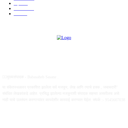
शहर
882
राजकीय
144
उद्योग
75
ABOUT US
✍🏻मुख्यसंपादक - Babasaheb Sasane .
या संकेतस्थळावर प्रकाशित झालेला सर्व मजकूर, लेख आणि त्याचे हक्क , जबाबदारी''
संबंधित लेखकांकडे आहेत. प्रसिद्ध झालेल्या मजकुराशी संपादक सहमत असतीलच असे
नाही याचे उल्लंघन करणाऱ्यांवर कायदेशीर कारवाई करण्यात येईल. संपर्क :- 9545607038
FOLLOW US