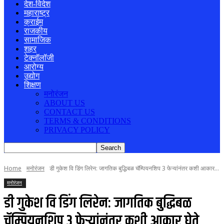
देश-विदेश
महाराष्ट्र
क्राईम
राजकीय
सामाजिक
शहर
टेक्नॉलॉजी
आरोग्य
उद्योग
शिक्षण
मनोरंजन
ABOUT US
CONTACT US
TERMS & CONDITIONS
PRIVACY POLICY
Home
मनोरंजन
डी गुकेश वि डिंग लिरेन: जागतिक बुद्धिबळ चॅम्पियनशिप 3 फेऱ्यांनंतर कशी आकार...
मनोरंजन
डी गुकेश वि डिंग लिरेन: जागतिक बुद्धिबळ
चॅम्पियनशिप 3 फेऱ्यांनंतर कशी आकार घेते