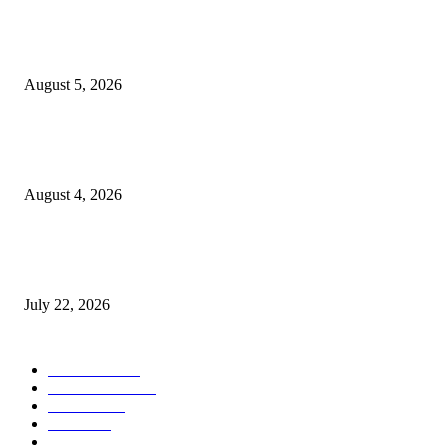
विद्यार्थ्यांनी आई-वडिलांचा व शिक्षकांचा सन्मान राखून ध्येयाने शिक्षण घ्यावे, नंदेश्वर येथे 
नितीन चंदनशिवे यांचे प्रेरणादायी व्याख्यान संपन्न
August 5, 2026
नंदेश्वर येथे सुप्रसिद्ध व्याख्याते नितीन चंदनशिवे यांचे जाहीर व्याख्यान, स्व.दादासाहेब येस
मेटकरी व स्व.समाबाई दादासाहेब मेटकरी यांच्या पुण्यस्मरणानिमित्त होणार व्याख्यान
August 4, 2026
स्तुत्य उपक्रम…रामेश्वर मासाळ यांच्या संकल्पनेचे आमदार समाधान आवताडे यांनी केले
कौतुक,शाळा व गावाच्या विकासासाठी निधी देण्यास कटिबद्ध – आ. समाधान आवताडे
July 22, 2026
POPULAR CATEGORY
टेक्नॉलॉजी
1377
ताज्या बातम्या
1104
देश-विदेश
995
आरोग्य
968
मनोरंजन
919