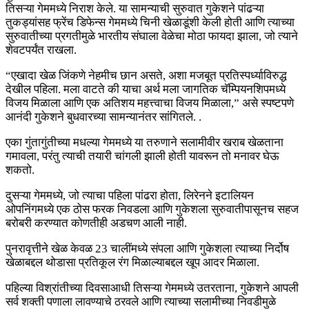
तिसऱ्या गेममध्ये निराश केले. या सामन्याची सुरुवात गुकेशने पांढऱ्या
तुकड्यांसह फ्रेंच डिफेन्स गेममध्ये चिनी खेळाडूंशी केली होती आणि त्याच्या
सुरुवातीच्या प्रगतीमुळे भारतीय संघाला वेळेचा मोठा फायदा झाला, जो त्याने
शेवटपर्यंत राखला.
“एखादा खेळ जिंकणे नेहमीच छान असते, अशा मजबूत प्रतिस्पर्ध्याविरुद्ध
देखील पहिला. मला वाटते की याचा अर्थ मला जागतिक चॅम्पियनशिपमध्ये
विजय मिळाला आणि एक अतिशय महत्त्वाचा विजय मिळाला,” असे स्पष्टपणे
आनंदी गुकेशने बुधवारच्या सामन्यानंतर सांगितले. .
एका गुंतागुंतीच्या मधल्या गेममध्ये या तरुणाने सलामीवीर खराब खेळताना
गमावला, परंतु त्याची तयारी चांगली झाली होती यावरून तो मनावर घेऊ
शकतो.
दुसऱ्या गेममध्ये, जो त्याचा पहिला पांढरा होता, लिरेनने इटालियन
ओपनिंगमध्ये एक ठोस फरक निवडला आणि गुकेशला सुरुवातीपासूनच सहज
बरोबरी करण्यात कोणतीही अडचण आली नाही.
पुनरावृत्तीने खेळ केवळ 23 चालींमध्ये संपला आणि गुकेशला त्याच्या निर्दोष
खेळाबद्दल थोडासा प्रतिकूल रंग मिळाल्याबद्दल खूप आदर मिळाला.
पहिल्या विश्रांतीच्या दिवसाआधी तिसऱ्या गेममध्ये उतरताना, गुकेशने आपली
सर्व शक्ती पणाला लावण्याचे ठरवले आणि त्याच्या सलामीच्या निवडीमुळे