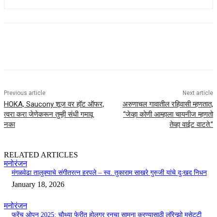
Previous article
Next article
HOKA, Saucony शूज वर हॉट ऑफर,
अरुणाचल गावातील रहिवासी म्हणतात,
त्वरा करा जेणेकरून तुम्ही संधी गमावू
“जेव्हा कोणी आम्हाला चायनीज म्हणतो
नका
तेव्हा वाईट वाटते.”
RELATED ARTICLES
मनोरंजन
मंगळवेढा तालुक्याचे संगीतरत्न हरपले – स्व. तुकाराम साखरे गुरुजी यांचे दुःखद निधन
January 18, 2026
मनोरंजन
फ्रेंच ओपन 2025: चौथ्या फेरीत होलगर रनचा सामना करण्यासाठी लॉरेन्झो मुसेट्टी