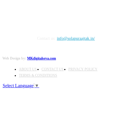
Contact us:
info@solapuraajtak.in/
Web Design by:
MKdigitalseva.com
ABOUT US
CONTACT US
PRIVACY POLICY
TERMS & CONDITIONS
Select Language
▼