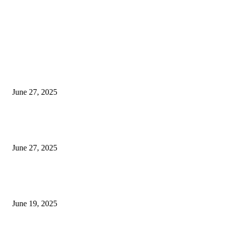
EDITOR PICKS
इराणने पुन्हा अण्वस्त्र कार्यक्रम सुरू केल्यास अमेरिकेच्या नवीन धमकीचा अमेरिका पुन्हा
अण्वस्त्र कार्यक्रमावर बॉम्ब करेल
June 27, 2025
शिव लिंगा आणि ज्योतिर्लिंग यांच्यात काय फरक आहे, यापैकी किती प्रकारचे आहेत, देशात
ज्योतिर्लिंग आहेत, त्यांना येथे माहित आहे …
June 27, 2025
नाग पंचामी २०२25: नागपंचमी जुलैच्या या तारखेला साजरा केला जाईल, पूजा मुहर्ट आणि म
जाणून घ्या
June 19, 2025
POPULAR POSTS