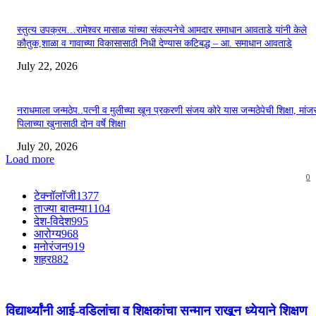
स्तुत्य उपक्रम…रामेश्वर मासाळ यांच्या संकल्पनेचे आमदार समाधान आवताडे यांनी केले
कौतुक,शाळा व गावाच्या विकासासाठी निधी देण्यास कटिबद्ध – आ. समाधान आवताडे
July 22, 2026
नराधमाला जन्मठेप..पत्नी व मुलीच्या खून प्रकरणी संजय कोरे यास जन्मठेपेची शिक्षा, मांजरा
पिलाच्या खुनासाठी दोन वर्षे शिक्षा
July 20, 2026
Load more
0
टेक्नॉलॉजी
1377
ताज्या बातम्या
1104
देश-विदेश
995
आरोग्य
968
मनोरंजन
919
शहर
882
विद्यार्थ्यांनी आई-वडिलांचा व शिक्षकांचा सन्मान राखून ध्येयाने शिक्षण