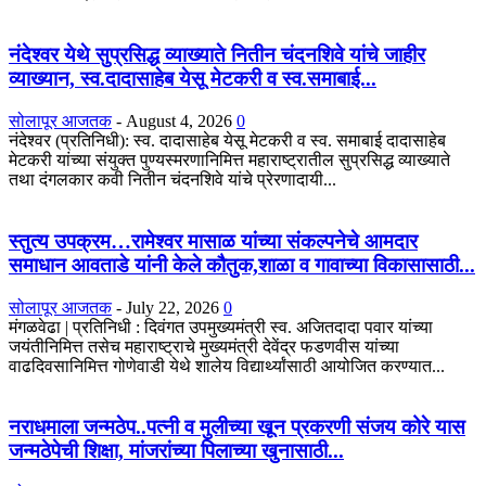
नंदेश्वर येथे सुप्रसिद्ध व्याख्याते नितीन चंदनशिवे यांचे जाहीर
व्याख्यान, स्व.दादासाहेब येसू मेटकरी व स्व.समाबाई...
सोलापूर आजतक
-
August 4, 2026
0
नंदेश्वर (प्रतिनिधी): स्व. दादासाहेब येसू मेटकरी व स्व. समाबाई दादासाहेब
मेटकरी यांच्या संयुक्त पुण्यस्मरणानिमित्त महाराष्ट्रातील सुप्रसिद्ध व्याख्याते
तथा दंगलकार कवी नितीन चंदनशिवे यांचे प्रेरणादायी...
स्तुत्य उपक्रम…रामेश्वर मासाळ यांच्या संकल्पनेचे आमदार
समाधान आवताडे यांनी केले कौतुक,शाळा व गावाच्या विकासासाठी...
सोलापूर आजतक
-
July 22, 2026
0
मंगळवेढा | प्रतिनिधी : दिवंगत उपमुख्यमंत्री स्व. अजितदादा पवार यांच्या
जयंतीनिमित्त तसेच महाराष्ट्राचे मुख्यमंत्री देवेंद्र फडणवीस यांच्या
वाढदिवसानिमित्त गोणेवाडी येथे शालेय विद्यार्थ्यांसाठी आयोजित करण्यात...
नराधमाला जन्मठेप..पत्नी व मुलीच्या खून प्रकरणी संजय कोरे यास
जन्मठेपेची शिक्षा, मांजरांच्या पिलाच्या खुनासाठी...