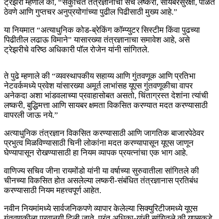
ट्रेझरी म्हणाले की, “संकुचित तंत्रज्ञानाचा संच लष्करी, सायबरसुरक्षा, पाळत
ठेवणे आणि गुप्तचर अनुप्रयोगांच्या पुढील पिढीसाठी मुख्य आहे.”
या नियमात “अत्याधुनिक कोड-ब्रेकिंग कॉम्प्युटर सिस्टीम किंवा पुढच्या
पिढीतील लढाऊ विमाने” यासारख्या तंत्रज्ञानाचा समावेश आहे, असे
ट्रेझरीचे वरिष्ठ अधिकारी पॉल रोजेन यांनी सांगितले.
ते पुढे म्हणाले की “व्यवस्थापकीय सहाय्य आणि गुंतवणूक आणि प्रतिभा
नेटवर्कमध्ये प्रवेश यांसारख्या अमूर्त लाभांसह यूएस गुंतवणूकीचा वापर
अनेकदा अशा भांडवलाच्या प्रवाहासोबत असतो, चिंताग्रस्त देशांना त्यांची
लष्करी, बुद्धिमत्ता आणि सायबर क्षमता विकसित करण्यात मदत करण्यासाठी
वापरली जाऊ नये.”
अत्याधुनिक तंत्रज्ञान विकसित करण्यासाठी आणि जागतिक बाजारपेठेवर
प्रभुत्व मिळविण्यासाठी चिनी लोकांना मदत करण्यापासून यूएस जाणून
घेण्यापासून रोखण्यासाठी हा नियम व्यापक प्रयत्नांचा एक भाग आहे.
वाणिज्य सचिव जीना रायमोंडो यांनी या वर्षाच्या सुरुवातीला सांगितले की
चीनच्या विकसित होत असलेल्या लष्करी-संबंधित तंत्रज्ञानास प्रतिबंध
करण्यासाठी नियम महत्त्वपूर्ण आहेत.
नवीन नियमांमध्ये सार्वजनिकपणे व्यापार केलेल्या सिक्युरिटीजमध्ये यूएस
गुंतवणुकीला परवानगी दिली जाते, परंतु अधिका-यांनी सांगितले की यूएसकडे