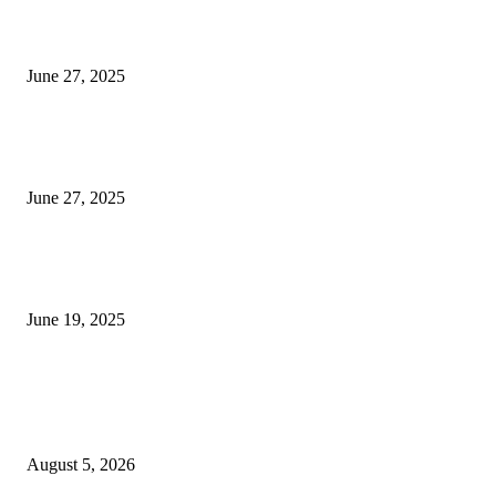
इराणने पुन्हा अण्वस्त्र कार्यक्रम सुरू केल्यास अमेरिकेच्या नवीन धमकीचा अमेरिका पुन्हा
अण्वस्त्र कार्यक्रमावर बॉम्ब करेल
June 27, 2025
शिव लिंगा आणि ज्योतिर्लिंग यांच्यात काय फरक आहे, यापैकी किती प्रकारचे आहेत, देशात
ज्योतिर्लिंग आहेत, त्यांना येथे माहित आहे …
June 27, 2025
नाग पंचामी २०२25: नागपंचमी जुलैच्या या तारखेला साजरा केला जाईल, पूजा मुहर्ट आणि म
जाणून घ्या
June 19, 2025
POPULAR POSTS
विद्यार्थ्यांनी आई-वडिलांचा व शिक्षकांचा सन्मान राखून ध्येयाने शिक्षण घ्यावे, नंदेश्वर येथे 
नितीन चंदनशिवे यांचे प्रेरणादायी व्याख्यान संपन्न
August 5, 2026