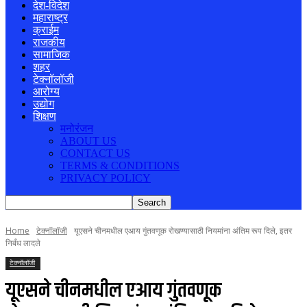
देश-विदेश
महाराष्ट्र
क्राईम
राजकीय
सामाजिक
शहर
टेक्नॉलॉजी
आरोग्य
उद्योग
शिक्षण
मनोरंजन
ABOUT US
CONTACT US
TERMS & CONDITIONS
PRIVACY POLICY
Home
टेक्नॉलॉजी
यूएसने चीनमधील एआय गुंतवणूक रोखण्यासाठी नियमांना अंतिम रूप दिले, इतर
निर्बंध लादले
टेक्नॉलॉजी
यूएसने चीनमधील एआय गुंतवणूक