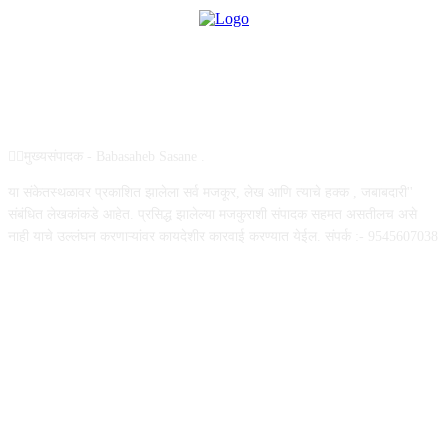
ABOUT US
✍🏻मुख्यसंपादक - Babasaheb Sasane .
या संकेतस्थळावर प्रकाशित झालेला सर्व मजकूर, लेख आणि त्याचे हक्क , जबाबदारी''
संबंधित लेखकांकडे आहेत. प्रसिद्ध झालेल्या मजकुराशी संपादक सहमत असतीलच असे
नाही याचे उल्लंघन करणाऱ्यांवर कायदेशीर कारवाई करण्यात येईल. संपर्क :- 9545607038
FOLLOW US