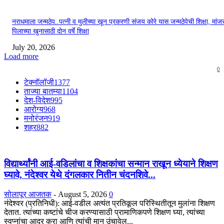
नराधमाला जन्मठेप..पत्नी व मुलीच्या खून प्रकरणी संजय कोरे यास जन्मठेपेची शिक्षा, मांजरा
पिलाच्या खुनासाठी दोन वर्षे शिक्षा
July 20, 2026
Load more
0
टेक्नॉलॉजी
1377
ताज्या बातम्या
1104
देश-विदेश
995
आरोग्य
968
मनोरंजन
919
शहर
882
विद्यार्थ्यांनी आई-वडिलांचा व शिक्षकांचा सन्मान राखून ध्येयाने शिक्षण
घ्यावे, नंदेश्वर येथे दंगलकार नितीन चंदनशिवे...
सोलापूर आजतक
-
August 5, 2026
0
नंदेश्वर (प्रतिनिधी): आई-वडील अत्यंत प्रतिकूल परिस्थितीतून मुलांना शिक्षण
देतात. त्यांच्या कष्टांचे चीज करण्यासाठी प्रामाणिकपणे शिक्षण घ्या, त्यांच्या
स्वप्नांचा आदर करा आणि त्यांची मान उंचावेल...