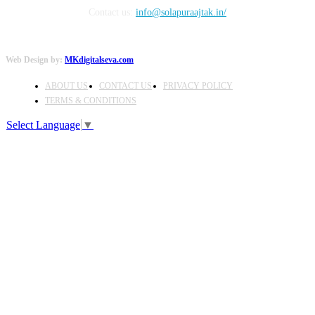
Contact us:
info@solapuraajtak.in/
Web Design by:
MKdigitalseva.com
ABOUT US
CONTACT US
PRIVACY POLICY
TERMS & CONDITIONS
Select Language
▼