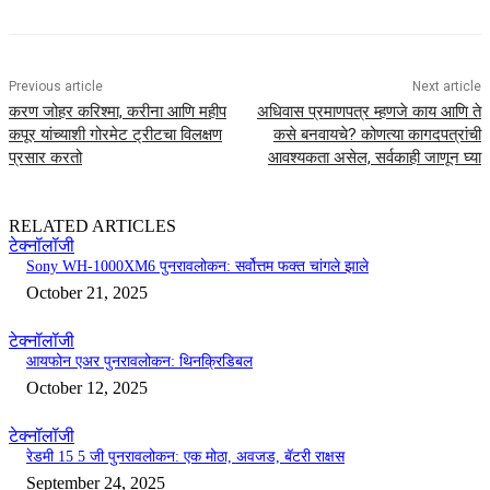
Previous article
Next article
करण जोहर करिश्मा, करीना आणि महीप
अधिवास प्रमाणपत्र म्हणजे काय आणि ते
कपूर यांच्याशी गोरमेट ट्रीटचा विलक्षण
कसे बनवायचे? कोणत्या कागदपत्रांची
प्रसार करतो
आवश्यकता असेल, सर्वकाही जाणून घ्या
RELATED ARTICLES
टेक्नॉलॉजी
Sony WH-1000XM6 पुनरावलोकन: सर्वोत्तम फक्त चांगले झाले
October 21, 2025
टेक्नॉलॉजी
आयफोन एअर पुनरावलोकन: थिनक्रिडिबल
October 12, 2025
टेक्नॉलॉजी
रेडमी 15 5 जी पुनरावलोकन: एक मोठा, अवजड, बॅटरी राक्षस
September 24, 2025