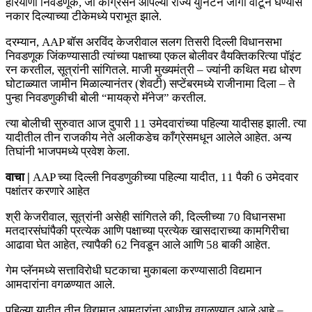
हरियाणा निवडणूक, जी काँग्रेसने आपल्या राज्य युनिटने जागा वाटून घेण्यास
नकार दिल्याच्या टीकेमध्ये पराभूत झाले.
दरम्यान, AAP बॉस अरविंद केजरीवाल सलग तिसरी दिल्ली विधानसभा
निवडणूक जिंकण्यासाठी त्यांच्या पक्षाच्या एकल बोलीवर वैयक्तिकरित्या पॉइंट
रन करतील, सूत्रांनी सांगितले. माजी मुख्यमंत्री – ज्यांनी कथित मद्य धोरण
घोटाळ्यात जामीन मिळाल्यानंतर (शेवटी) सप्टेंबरमध्ये राजीनामा दिला – ते
पुन्हा निवडणुकीची बोली “मायक्रो मॅनेज” करतील.
त्या बोलीची सुरुवात आज दुपारी 11 उमेदवारांच्या पहिल्या यादीसह झाली. त्या
यादीतील तीन राजकीय नेते अलीकडेच काँग्रेसमधून आलेले आहेत. अन्य
तिघांनी भाजपमध्ये प्रवेश केला.
वाचा |
AAP च्या दिल्ली निवडणुकीच्या पहिल्या यादीत, 11 पैकी 6 उमेदवार
पक्षांतर करणारे आहेत
श्री केजरीवाल, सूत्रांनी असेही सांगितले की, दिल्लीच्या 70 विधानसभा
मतदारसंघांपैकी प्रत्येक आणि पक्षाच्या प्रत्येक खासदाराच्या कामगिरीचा
आढावा घेत आहेत, त्यापैकी 62 निवडून आले आणि 58 बाकी आहेत.
गेम प्लॅनमध्ये सत्ताविरोधी घटकाचा मुकाबला करण्यासाठी विद्यमान
आमदारांना वगळण्यात आले.
पहिल्या यादीत तीन विद्यमान आमदारांना आधीच वगळण्यात आले आहे –