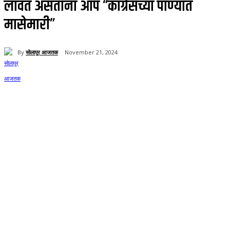
लावत असताना आप “काँग्रेसच्या पाण्यात
मासेमारी”
By
सोलापूर आजतक
November 21, 2024
142