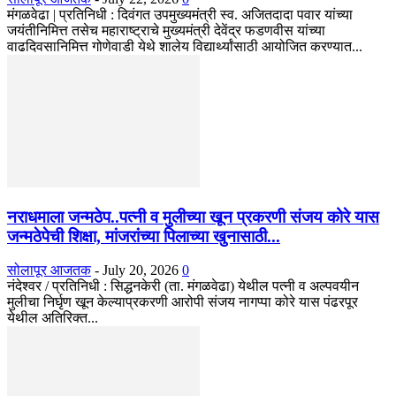
मंगळवेढा | प्रतिनिधी : दिवंगत उपमुख्यमंत्री स्व. अजितदादा पवार यांच्या
जयंतीनिमित्त तसेच महाराष्ट्राचे मुख्यमंत्री देवेंद्र फडणवीस यांच्या
वाढदिवसानिमित्त गोणेवाडी येथे शालेय विद्यार्थ्यांसाठी आयोजित करण्यात...
नराधमाला जन्मठेप..पत्नी व मुलीच्या खून प्रकरणी संजय कोरे यास
जन्मठेपेची शिक्षा, मांजरांच्या पिलाच्या खुनासाठी...
सोलापूर आजतक
-
July 20, 2026
0
नंदेश्वर / प्रतिनिधी : सिद्धनकेरी (ता. मंगळवेढा) येथील पत्नी व अल्पवयीन
मुलीचा निर्घृण खून केल्याप्रकरणी आरोपी संजय नागप्पा कोरे यास पंढरपूर
येथील अतिरिक्त...