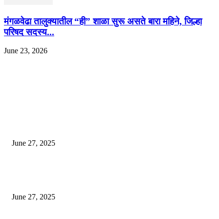
मंगळवेढा तालुक्यातील “ही” शाळा सुरू असते बारा महिने, जिल्हा
परिषद सदस्य...
June 23, 2026
EDITOR PICKS
इराणने पुन्हा अण्वस्त्र कार्यक्रम सुरू केल्यास अमेरिकेच्या नवीन धमकीचा अमेरिका पुन्हा
अण्वस्त्र कार्यक्रमावर बॉम्ब करेल
June 27, 2025
शिव लिंगा आणि ज्योतिर्लिंग यांच्यात काय फरक आहे, यापैकी किती प्रकारचे आहेत, देशात
ज्योतिर्लिंग आहेत, त्यांना येथे माहित आहे …
June 27, 2025