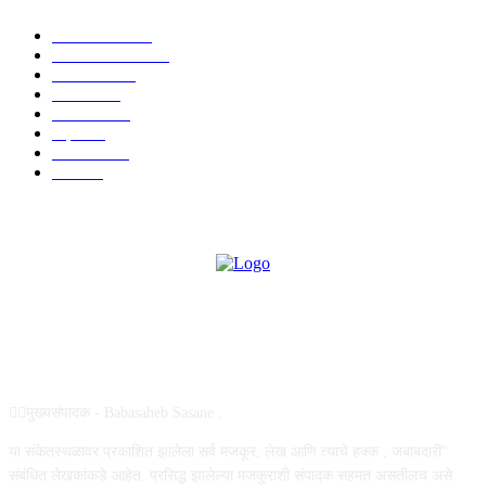
टेक्नॉलॉजी
1377
ताज्या बातम्या
1104
देश-विदेश
995
आरोग्य
968
मनोरंजन
919
शहर
882
राजकीय
144
उद्योग
75
ABOUT US
✍🏻मुख्यसंपादक - Babasaheb Sasane .
या संकेतस्थळावर प्रकाशित झालेला सर्व मजकूर, लेख आणि त्याचे हक्क , जबाबदारी''
संबंधित लेखकांकडे आहेत. प्रसिद्ध झालेल्या मजकुराशी संपादक सहमत असतीलच असे