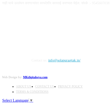
नाही याचे उल्लंघन करणाऱ्यांवर कायदेशीर कारवाई करण्यात येईल. संपर्क :- 9545607038
FOLLOW US
Contact us:
info@solapuraajtak.in/
Web Design by:
MKdigitalseva.com
ABOUT US
CONTACT US
PRIVACY POLICY
TERMS & CONDITIONS
Select Language
▼