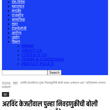
देश-विदेश
महाराष्ट्र
क्राईम
राजकीय
सामाजिक
शहर
टेक्नॉलॉजी
आरोग्य
उद्योग
शिक्षण
मनोरंजन
ABOUT US
CONTACT US
TERMS & CONDITIONS
PRIVACY POLICY
Home
शहर
अरविंद केजरीवाल पुन्हा निवडणुकीची बोली लावत असताना आप "काँग्रेसच्या पाण्यात
मासेमारी"
शहर
अरविंद केजरीवाल पुन्हा निवडणुकीची बोली