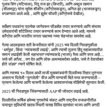
गुलाब सिंग (मटियाला), रितू राज झा (किरारी), आणि अब्दुल रहमान
(सीलमपूर) यांना सुमेश शौकीन (काँग्रेसकडून), अनिल झा (भाजपकडून)
वगळण्यात आले आहे. , आणि झुबेर चौधरी (काँग्रेसचे देखील).
सर्वेक्षण पथकांना प्रत्येक जागेवरून फीडबॅक तयार करण्याचे आणि संभाव्य
उमेदवारांची शॉर्टलिस्ट तयार करण्याचे काम देण्यात आले आहे; यामध्ये
काँग्रेस आणि भारतीय जनता पक्षाच्या नव्या चेहऱ्यांचा समावेश आहे.
गेल्या आठवड्यात श्री केजरीवाल यांनी 2025 च्या दिल्ली निवडणुकीला
‘
धर्मयुध
‘, किंवा ‘न्यायासाठी लढाई’, आणि त्याची तुलना हिंदू महाकाव्यातील
समान लढाईशी केली
महाभारत
“त्यांच्याकडे (भाजप) पैसा आणि सत्ता आहे…
जसे की
कौरव…
पण देव आणि लोक आमच्याबरोबर आहेत, जसे ते देवासोबत
होते
पांडव
” त्याने घोषित केले.
आणि त्याच्या १० दिवस आधी माजी मुख्यमंत्र्यांनी दिल्लीच्या तिहार तुरुंगात
असताना दिलेली “फुगलेली” वीज आणि पाण्याची बिले माफ करण्यासाठी –
प्रयत्न केलेल्या आणि चाचणी केलेल्या आश्वासनांसह मोहिमेची सुरुवात केली.
2025 ची निवडणूक जिंकण्यासाठी AAP ची जोरदार लढाई आहे.
दिल्लीतील वार्षिक हवेच्या गुणवत्तेचे संकट आणि राष्ट्रीय राजधानीतील
पायाभूत सुविधांची खराब स्थिती यासह विविध मुद्द्यांवर भाजप आणि अगदी