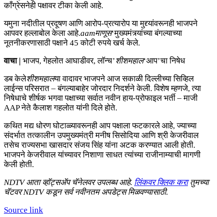
काँग्रेसनेही पक्षावर टीका केली आहे.
यमुना नदीतील प्रदूषण आणि आरोप-प्रत्यारोप या मुद्द्यांवरूनही भाजपने
आपवर हल्लाबोल केला आहे.
aam
माणूस
‘मुख्यमंत्र्यांच्या बंगल्याच्या
नूतनीकरणासाठी पक्षाने 45 कोटी रुपये खर्च केले.
वाचा |
भाजप, गेहलोत आघाडीवर, लॉन्च’
शीशमहाल
‘आप’चा निषेध
डब केले
शीशमहाल
या वादावर भाजपने आज सकाळी दिल्लीच्या सिव्हिल
लाईन्स परिसरात – बंगल्याबाहेर जोरदार निदर्शने केली. विशेष म्हणजे, त्या
निषेधाचे शीर्षक भगवा पक्षाच्या सर्वात नवीन हाय-प्रोफाइल भर्ती – माजी
AAP नेते कैलाश गहलोत यांनी दिले होते.
कथित मद्य धोरण घोटाळ्यावरूनही आप पक्षाला फटकारले आहे, ज्याच्या
संदर्भात तत्कालीन उपमुख्यमंत्री मनीष सिसोदिया आणि श्री केजरीवाल
तसेच राज्यसभा खासदार संजय सिंह यांना अटक करण्यात आली होती.
भाजपने केजरीवाल यांच्यावर निशाणा साधत त्यांच्या राजीनाम्याची मागणी
केली होती.
NDTV आता व्हॉट्सॲप चॅनेलवर उपलब्ध आहे.
लिंकवर क्लिक करा
तुमच्या
चॅटवर NDTV कडून सर्व नवीनतम अपडेट्स मिळवण्यासाठी.
Source link