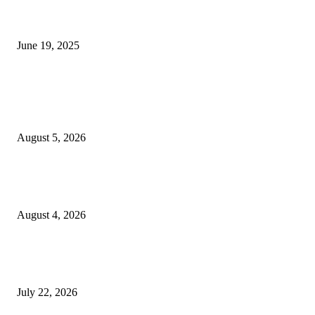
नाग पंचामी २०२25: नागपंचमी जुलैच्या या तारखेला साजरा केला जाईल, पूजा मुहर्ट आणि म
जाणून घ्या
June 19, 2025
POPULAR POSTS
विद्यार्थ्यांनी आई-वडिलांचा व शिक्षकांचा सन्मान राखून ध्येयाने शिक्षण घ्यावे, नंदेश्वर येथे 
नितीन चंदनशिवे यांचे प्रेरणादायी व्याख्यान संपन्न
August 5, 2026
नंदेश्वर येथे सुप्रसिद्ध व्याख्याते नितीन चंदनशिवे यांचे जाहीर व्याख्यान, स्व.दादासाहेब येस
मेटकरी व स्व.समाबाई दादासाहेब मेटकरी यांच्या पुण्यस्मरणानिमित्त होणार व्याख्यान
August 4, 2026
स्तुत्य उपक्रम…रामेश्वर मासाळ यांच्या संकल्पनेचे आमदार समाधान आवताडे यांनी केले
कौतुक,शाळा व गावाच्या विकासासाठी निधी देण्यास कटिबद्ध – आ. समाधान आवताडे
July 22, 2026
POPULAR CATEGORY