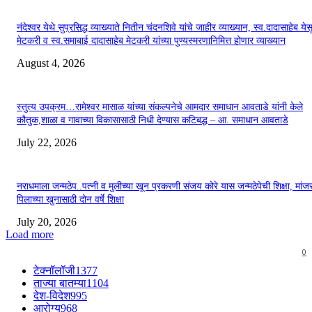
नंदेश्वर येथे सुप्रसिद्ध व्याख्याते नितीन चंदनशिवे यांचे जाहीर व्याख्यान, स्व.दादासाहेब येस
मेटकरी व स्व.समाबाई दादासाहेब मेटकरी यांच्या पुण्यस्मरणानिमित्त होणार व्याख्यान
August 4, 2026
स्तुत्य उपक्रम…रामेश्वर मासाळ यांच्या संकल्पनेचे आमदार समाधान आवताडे यांनी केले
कौतुक,शाळा व गावाच्या विकासासाठी निधी देण्यास कटिबद्ध – आ. समाधान आवताडे
July 22, 2026
नराधमाला जन्मठेप..पत्नी व मुलीच्या खून प्रकरणी संजय कोरे यास जन्मठेपेची शिक्षा, मांजरा
पिलाच्या खुनासाठी दोन वर्षे शिक्षा
July 20, 2026
Load more
0
टेक्नॉलॉजी
1377
ताज्या बातम्या
1104
देश-विदेश
995
आरोग्य
968