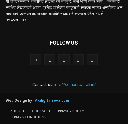
या संकेतस्थळावर प्रकाशित झालेला सर्व मजकूर, लेख आणि त्याचे हक्क , जबाबदारी''
संबंधित लेखकांकडे आहेत. प्रसिद्ध झालेल्या मजकुराशी संपादक सहमत असतीलच असे
नाही याचे उल्लंघन करणाऱ्यांवर कायदेशीर कारवाई करण्यात येईल. संपर्क :-
9545607038
FOLLOW US
Contact us:
info@solapuraajtak.in/
Web Design by:
MKdigitalseva.com
ABOUT US
CONTACT US
PRIVACY POLICY
TERMS & CONDITIONS