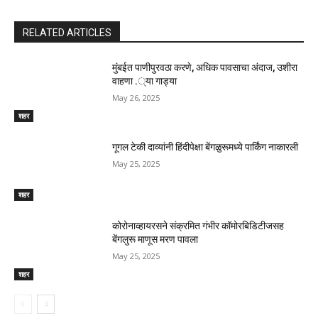
RELATED ARTICLES
मुंबईत पाणीपुरवठा करणे, अधिक पावसाचा अंदाज, उशीरा
वाहणा .्या गाड्या
May 26, 2025
शहर
गूगल टेकी दाव्यांनी हिंदीपेक्षा बेंगळुरूमध्ये पार्किंग नाकारली
May 25, 2025
शहर
कोरोनाव्हायरसने संक्रमित गंभीर कॉमोरबिडिटीजसह
बेंगलुरू माणूस मरण पावला
May 25, 2025
शहर