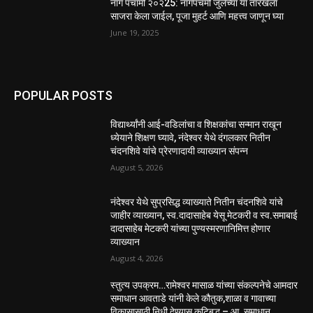
नाग पंचामी २०२25: नागपंचमी जुलैच्या या तारखेला
साजरा केला जाईल, पूजा मुहर्ट आणि महत्त्व जाणून घ्या
June 19, 2025
POPULAR POSTS
विद्यार्थ्यांनी आई-वडिलांचा व शिक्षकांचा सन्मान राखून
ध्येयाने शिक्षण घ्यावे, नंदेश्वर येथे दंगलकार नितीन
चंदनशिवे यांचे प्रेरणादायी व्याख्यान संपन्न
August 5, 2026
नंदेश्वर येथे सुप्रसिद्ध व्याख्याते नितीन चंदनशिवे यांचे
जाहीर व्याख्यान, स्व.दादासाहेब येसू मेटकरी व स्व.समाबाई
दादासाहेब मेटकरी यांच्या पुण्यस्मरणानिमित्त होणार
व्याख्यान
August 4, 2026
स्तुत्य उपक्रम…रामेश्वर मासाळ यांच्या संकल्पनेचे आमदार
समाधान आवताडे यांनी केले कौतुक,शाळा व गावाच्या
विकासासाठी निधी देण्यास कटिबद्ध – आ. समाधान