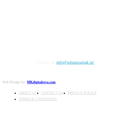
FOLLOW US
Contact us:
info@solapuraajtak.in/
Web Design by:
MKdigitalseva.com
ABOUT US
CONTACT US
PRIVACY POLICY
TERMS & CONDITIONS