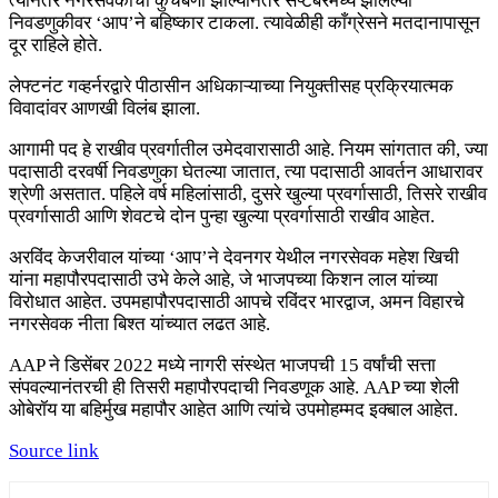
त्यानंतर नगरसेवकांची कुचंबणा झाल्यानंतर सप्टेंबरमध्ये झालेल्या
निवडणुकीवर ‘आप’ने बहिष्कार टाकला. त्यावेळीही काँग्रेसने मतदानापासून
दूर राहिले होते.
लेफ्टनंट गव्हर्नरद्वारे पीठासीन अधिकाऱ्याच्या नियुक्तीसह प्रक्रियात्मक
विवादांवर आणखी विलंब झाला.
आगामी पद हे राखीव प्रवर्गातील उमेदवारासाठी आहे. नियम सांगतात की, ज्या
पदासाठी दरवर्षी निवडणुका घेतल्या जातात, त्या पदासाठी आवर्तन आधारावर
श्रेणी असतात. पहिले वर्ष महिलांसाठी, दुसरे खुल्या प्रवर्गासाठी, तिसरे राखीव
प्रवर्गासाठी आणि शेवटचे दोन पुन्हा खुल्या प्रवर्गासाठी राखीव आहेत.
अरविंद केजरीवाल यांच्या ‘आप’ने देवनगर येथील नगरसेवक महेश खिची
यांना महापौरपदासाठी उभे केले आहे, जे भाजपच्या किशन लाल यांच्या
विरोधात आहेत. उपमहापौरपदासाठी आपचे रविंदर भारद्वाज, अमन विहारचे
नगरसेवक नीता बिश्त यांच्यात लढत आहे.
AAP ने डिसेंबर 2022 मध्ये नागरी संस्थेत भाजपची 15 वर्षांची सत्ता
संपवल्यानंतरची ही तिसरी महापौरपदाची निवडणूक आहे. AAP च्या शेली
ओबेरॉय या बहिर्मुख महापौर आहेत आणि त्यांचे उपमोहम्मद इक्बाल आहेत.
Source link