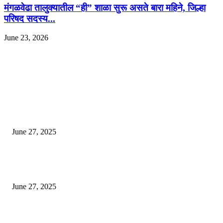
मंगळवेढा तालुक्यातील “ही” शाळा सुरू असते बारा महिने, जिल्हा
परिषद सदस्य...
June 23, 2026
EDITOR PICKS
इराणने पुन्हा अण्वस्त्र कार्यक्रम सुरू केल्यास अमेरिकेच्या नवीन धमकीचा अमेरिका पुन्हा
अण्वस्त्र कार्यक्रमावर बॉम्ब करेल
June 27, 2025
शिव लिंगा आणि ज्योतिर्लिंग यांच्यात काय फरक आहे, यापैकी किती प्रकारचे आहेत, देशात
ज्योतिर्लिंग आहेत, त्यांना येथे माहित आहे …
June 27, 2025
नाग पंचामी २०२25: नागपंचमी जुलैच्या या तारखेला साजरा केला जाईल, पूजा मुहर्ट आणि म