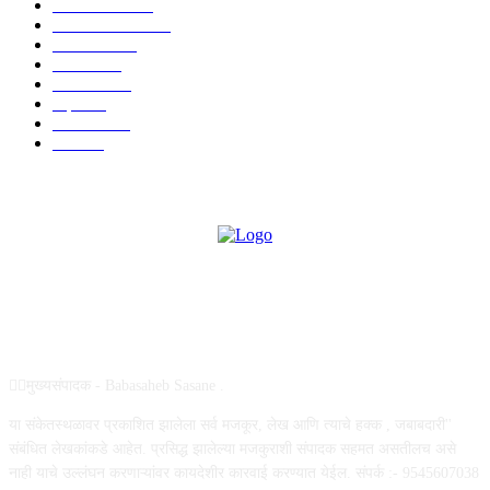
टेक्नॉलॉजी
1377
ताज्या बातम्या
1104
देश-विदेश
995
आरोग्य
968
मनोरंजन
919
शहर
882
राजकीय
144
उद्योग
75
ABOUT US
✍🏻मुख्यसंपादक - Babasaheb Sasane .
या संकेतस्थळावर प्रकाशित झालेला सर्व मजकूर, लेख आणि त्याचे हक्क , जबाबदारी''
संबंधित लेखकांकडे आहेत. प्रसिद्ध झालेल्या मजकुराशी संपादक सहमत असतीलच असे
नाही याचे उल्लंघन करणाऱ्यांवर कायदेशीर कारवाई करण्यात येईल. संपर्क :- 9545607038