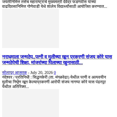
जयंतीनिमित्त तसेच महाराष्ट्राचे मुख्यमंत्री देवेंद्र फडणवीस यांच्या
वाढदिवसानिमित्त गोणेवाडी येथे शालेय विद्यार्थ्यांसाठी आयोजित करण्यात...
नराधमाला जन्मठेप..पत्नी व मुलीच्या खून प्रकरणी संजय कोरे यास
जन्मठेपेची शिक्षा, मांजरांच्या पिलाच्या खुनासाठी...
सोलापूर आजतक
-
July 20, 2026
0
नंदेश्वर / प्रतिनिधी : सिद्धनकेरी (ता. मंगळवेढा) येथील पत्नी व अल्पवयीन
मुलीचा निर्घृण खून केल्याप्रकरणी आरोपी संजय नागप्पा कोरे यास पंढरपूर
येथील अतिरिक्त...