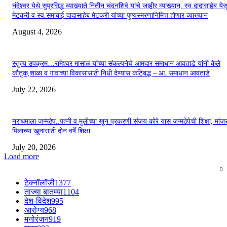
नंदेश्वर येथे सुप्रसिद्ध व्याख्याते नितीन चंदनशिवे यांचे जाहीर व्याख्यान, स्व.दादासाहेब येस
मेटकरी व स्व.समाबाई दादासाहेब मेटकरी यांच्या पुण्यस्मरणानिमित्त होणार व्याख्यान
August 4, 2026
स्तुत्य उपक्रम…रामेश्वर मासाळ यांच्या संकल्पनेचे आमदार समाधान आवताडे यांनी केले
कौतुक,शाळा व गावाच्या विकासासाठी निधी देण्यास कटिबद्ध – आ. समाधान आवताडे
July 22, 2026
नराधमाला जन्मठेप..पत्नी व मुलीच्या खून प्रकरणी संजय कोरे यास जन्मठेपेची शिक्षा, मांजरा
पिलाच्या खुनासाठी दोन वर्षे शिक्षा
July 20, 2026
Load more
0
टेक्नॉलॉजी
1377
ताज्या बातम्या
1104
देश-विदेश
995
आरोग्य
968
मनोरंजन
919