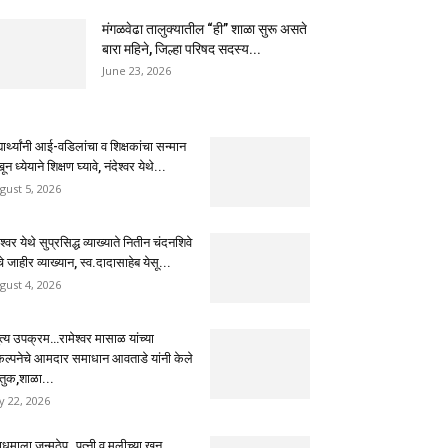
मंगळवेढा तालुक्यातील “ही” शाळा सुरू असते
बारा महिने, जिल्हा परिषद सदस्य...
June 23, 2026
्यार्थ्यांनी आई-वडिलांचा व शिक्षकांचा सन्मान
ून ध्येयाने शिक्षण घ्यावे, नंदेश्वर येथे...
gust 5, 2026
ेश्वर येथे सुप्रसिद्ध व्याख्याते नितीन चंदनशिवे
चे जाहीर व्याख्यान, स्व.दादासाहेब येसू...
gust 4, 2026
ुत्य उपक्रम…रामेश्वर मासाळ यांच्या
कल्पनेचे आमदार समाधान आवताडे यांनी केले
तुक,शाळा...
ly 22, 2026
धमाला जन्मठेप..पत्नी व मुलीच्या खून