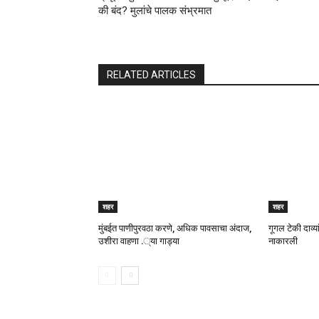
की बंद? मुलांचे पालक संभ्रमात
RELATED ARTICLES
शहर
शहर
मुंबईत पाणीपुरवठा करणे, अधिक पावसाचा अंदाज,
गूगल टेकी दाव्यांन
उशीरा वाहणा .्या गाड्या
नाकारली