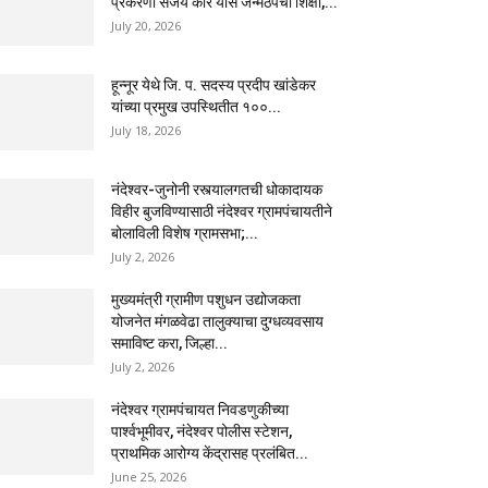
प्रकरणी संजय कोरे यास जन्मठेपेची शिक्षा,...
July 20, 2026
हून्नूर येथे जि. प. सदस्य प्रदीप खांडेकर
यांच्या प्रमुख उपस्थितीत १००...
July 18, 2026
नंदेश्वर-जुनोनी रस्त्यालगतची धोकादायक
विहीर बुजविण्यासाठी नंदेश्वर ग्रामपंचायतीने
बोलाविली विशेष ग्रामसभा;...
July 2, 2026
मुख्यमंत्री ग्रामीण पशुधन उद्योजकता
योजनेत मंगळवेढा तालुक्याचा दुग्धव्यवसाय
समाविष्ट करा, जिल्हा...
July 2, 2026
नंदेश्वर ग्रामपंचायत निवडणुकीच्या
पार्श्वभूमीवर, नंदेश्वर पोलीस स्टेशन,
प्राथमिक आरोग्य केंद्रासह प्रलंबित...
June 25, 2026