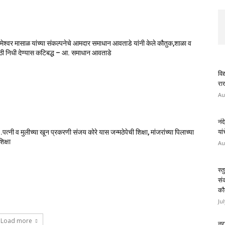
मेश्वर मासाळ यांच्या संकल्पनेचे आमदार समाधान आवताडे यांनी केले कौतुक,शाळा व
ाठी निधी देण्यास कटिबद्ध – आ. समाधान आवताडे
विद
राख
Au
नंद
पत्नी व मुलीच्या खून प्रकरणी संजय कोरे यास जन्मठेपेची शिक्षा, मांजरांच्या पिलाच्या
यां
िक्षा
Au
स्त
सं
कौ
Ju
Load more
नरा