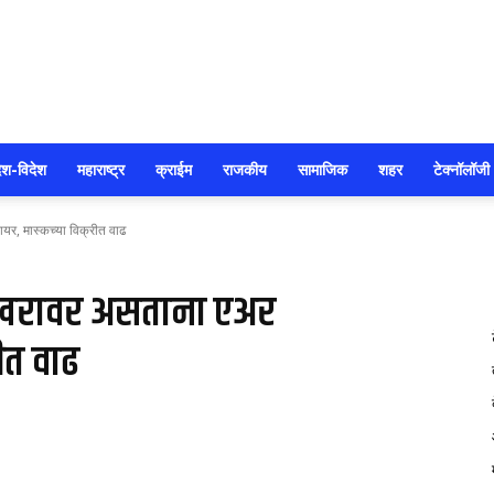
सोलापूर
ेश-विदेश
महाराष्ट्र
क्राईम
राजकीय
सामाजिक
शहर
टेक्नॉलॉजी
यर, मास्कच्या विक्रीत वाढ
आजतक
शिखरावर असताना एअर
रीत वाढ
188