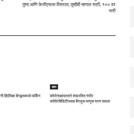
पुष्पा आणि केजीएफला विसराल, तुम्हीही म्हणाल स्त्री, १०० वर
भारी
शहर
ी हिंदीपेक्षा बेंगळुरूमध्ये पार्किंग
कोरोनाव्हायरसने संक्रमित गंभीर
कॉमोरबिडिटीजसह बेंगलुरू माणूस मरण पावला