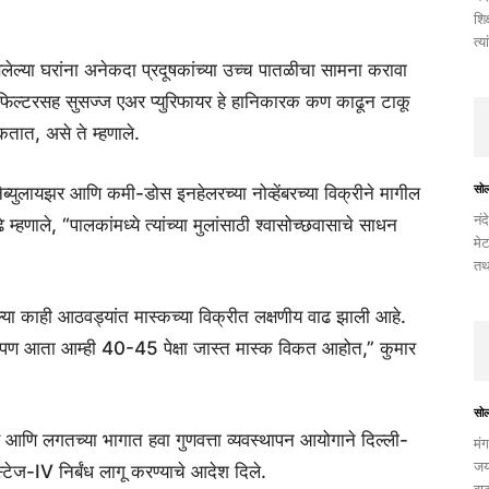
शिक
त्य
लेल्या घरांना अनेकदा प्रदूषकांच्या उच्च पातळीचा सामना करावा
गत फिल्टरसह सुसज्ज एअर प्युरिफायर हे हानिकारक कण काढून टाकू
ात, असे ते म्हणाले.
सो
नेब्युलायझर आणि कमी-डोस इनहेलरच्या नोव्हेंबरच्या विक्रीने मागील
नंद
 म्हणाले, “पालकांमध्ये त्यांच्या मुलांसाठी श्वासोच्छवासाचे साधन
मेट
तथ
ेल्या काही आठवड्यांत मास्कच्या विक्रीत लक्षणीय वाढ झाली आहे.
ो, पण आता आम्ही 40-45 पेक्षा जास्त मास्क विकत आहोत,” कुमार
सो
्र आणि लगतच्या भागात हवा गुणवत्ता व्यवस्थापन आयोगाने दिल्ली-
मंग
जयं
टेज-IV निर्बंध लागू करण्याचे आदेश दिले.