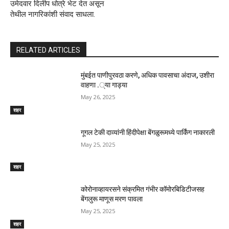
उमेदवार दिलीप धोत्रे भेट देत असून
तेथील नागरिकांशी संवाद साधला.
RELATED ARTICLES
मुंबईत पाणीपुरवठा करणे, अधिक पावसाचा अंदाज, उशीरा
वाहणा .्या गाड्या
May 26, 2025
शहर
गूगल टेकी दाव्यांनी हिंदीपेक्षा बेंगळुरूमध्ये पार्किंग नाकारली
May 25, 2025
शहर
कोरोनाव्हायरसने संक्रमित गंभीर कॉमोरबिडिटीजसह
बेंगलुरू माणूस मरण पावला
May 25, 2025
शहर