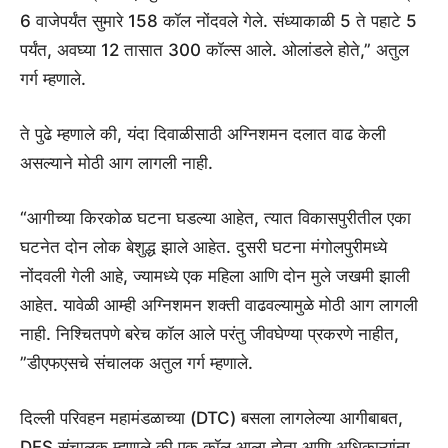
6 वाजेपर्यंत सुमारे 158 कॉल नोंदवले गेले. संध्याकाळी 5 ते पहाटे 5
पर्यंत, अवघ्या 12 तासात 300 कॉल्स आले. ओलांडले होते,” अतुल
गर्ग म्हणाले.
ते पुढे म्हणाले की, यंदा दिवाळीसाठी अग्निशमन दलात वाढ केली
असल्याने मोठी आग लागली नाही.
“आगीच्या किरकोळ घटना घडल्या आहेत, त्यात विकासपुरीतील एका
घटनेत दोन लोक बेशुद्ध झाले आहेत. दुसरी घटना मंगोलपुरीमध्ये
नोंदवली गेली आहे, ज्यामध्ये एक महिला आणि दोन मुले जखमी झाली
आहेत. यावेळी आम्ही अग्निशमन शक्ती वाढवल्यामुळे मोठी आग लागली
नाही. निश्चितपणे बरेच कॉल आले परंतु जीवघेण्या प्रकरणे नाहीत,
”डीएफएसचे संचालक अतुल गर्ग म्हणाले.
दिल्ली परिवहन महामंडळाच्या (DTC) बसला लागलेल्या आगीबाबत,
DFS संचालक म्हणाले की एक कॉल आला होता आणि अधिकाऱ्यांना