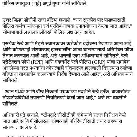
पोलिस उपायुक्त ( पूर्व) अपूर्व गुप्ता यांनी सांगितले.
उत्तर जिल्हा डीसीपी राजा बंठिया म्हणाले, “सण सुरळीत पार पाडण्यासाठी
पोलिस कर्मचाऱ्यांकडून सर्व प्रतिबंधात्मक उपाययोजना केल्या जात आहेत.”
सीमाभागातील हालचालींवरही पोलिस लक्ष ठेवून आहेत.
प्रत्येक रेल्वे आणि मेट्रो स्थानकावर कडेकोट बंदोबस्त ठेवण्यात आला आहे
आणि कोणत्याही संशयास्पद हालचालींना आळा घालण्यासाठी अतिरिक्त फौज
तैनात करण्यात आली आहे, असे आणखी एका अधिकाऱ्याने सांगितले. रेल्वे
प्रोटेक्शन फोर्स (RPF) आणि गव्हर्नमेंट रेल्वे पोलिस (GRP) यांचा समावेश
असलेल्या गस्त पथकांना कोणत्याही संशयास्पद हालचाली दिसल्यास त्यांच्या
वरिष्ठांना ताबडतोब कळवण्याचे निर्देश देण्यात आले आहेत, असे अधिकाऱ्याने
सांगितले.
“श्वान पथके आणि बॉम्ब निकामी पथकांच्या मदतीने रेल्वे ट्रॅक, बाजारपेठेत
तोडफोडविरोधी तपासणी नियमितपणे केली जात आहे,” असे त्या व्यक्तीने
सांगितले.
अधिकारी पुढे म्हणाले, “टीमद्वारे सीसीटीव्ही कॅमेऱ्यांचे सतत निरीक्षण केले
जात आहे आणि पीसीआरला कोणत्याही परिस्थितीसाठी तयार राहण्यास
सांगण्यात आले आहे.”