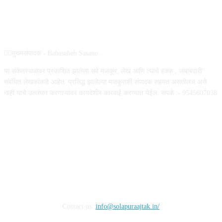
ABOUT US
✍🏻मुख्यसंपादक - Babasaheb Sasane .
या संकेतस्थळावर प्रकाशित झालेला सर्व मजकूर, लेख आणि त्याचे हक्क , जबाबदारी''
संबंधित लेखकांकडे आहेत. प्रसिद्ध झालेल्या मजकुराशी संपादक सहमत असतीलच असे
नाही याचे उल्लंघन करणाऱ्यांवर कायदेशीर कारवाई करण्यात येईल. संपर्क :- 9545607038
FOLLOW US
Contact us:
info@solapuraajtak.in/