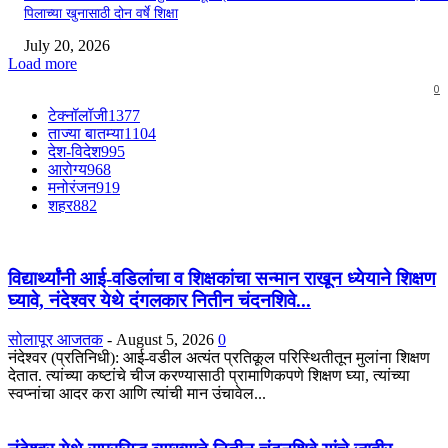
पिलाच्या खुनासाठी दोन वर्षे शिक्षा
July 20, 2026
Load more
0
टेक्नॉलॉजी
1377
ताज्या बातम्या
1104
देश-विदेश
995
आरोग्य
968
मनोरंजन
919
शहर
882
विद्यार्थ्यांनी आई-वडिलांचा व शिक्षकांचा सन्मान राखून ध्येयाने शिक्षण
घ्यावे, नंदेश्वर येथे दंगलकार नितीन चंदनशिवे...
सोलापूर आजतक
-
August 5, 2026
0
नंदेश्वर (प्रतिनिधी): आई-वडील अत्यंत प्रतिकूल परिस्थितीतून मुलांना शिक्षण
देतात. त्यांच्या कष्टांचे चीज करण्यासाठी प्रामाणिकपणे शिक्षण घ्या, त्यांच्या
स्वप्नांचा आदर करा आणि त्यांची मान उंचावेल...