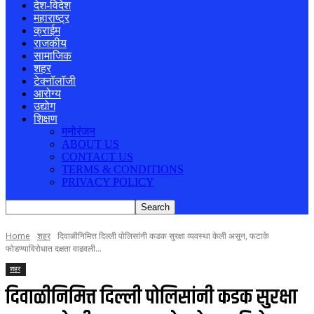
देश-विदेश
महाराष्ट्र
क्राईम
राजकीय
सामाजिक
शहर
टेक्नॉलॉजी
आरोग्य
उद्योग
शिक्षण
मनोरंजन
ABOUT US
CONTACT US
TERMS & CONDITIONS
PRIVACY POLICY
Home
शहर
दिवाळीनिमित्त दिल्ली पोलिसांनी कडक सुरक्षा व्यवस्था केली असून, फटाके
फोडण्याविरोधात दक्षता वाढवली...
शहर
दिवाळीनिमित्त दिल्ली पोलिसांनी कडक सुरक्षा