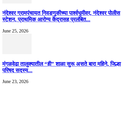
नंदेश्वर ग्रामपंचायत निवडणुकीच्या पार्श्वभूमीवर, नंदेश्वर पोलीस
स्टेशन, प्राथमिक आरोग्य केंद्रासह प्रलंबित...
June 25, 2026
मंगळवेढा तालुक्यातील “ही” शाळा सुरू असते बारा महिने, जिल्हा
परिषद सदस्य...
June 23, 2026
EDITOR PICKS
इराणने पुन्हा अण्वस्त्र कार्यक्रम सुरू केल्यास अमेरिकेच्या नवीन धमकीचा अमेरिका पुन्हा
अण्वस्त्र कार्यक्रमावर बॉम्ब करेल