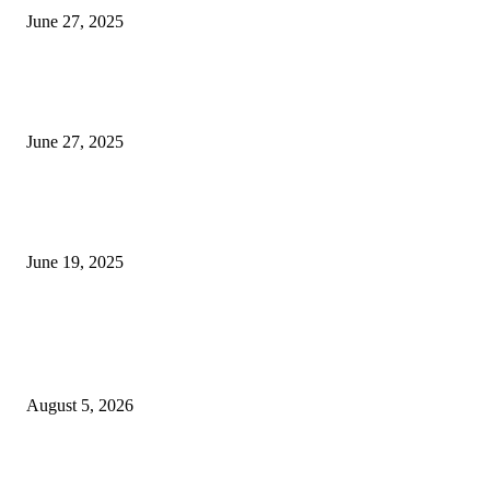
June 27, 2025
शिव लिंगा आणि ज्योतिर्लिंग यांच्यात काय फरक आहे, यापैकी किती प्रकारचे आहेत, देशात
ज्योतिर्लिंग आहेत, त्यांना येथे माहित आहे …
June 27, 2025
नाग पंचामी २०२25: नागपंचमी जुलैच्या या तारखेला साजरा केला जाईल, पूजा मुहर्ट आणि म
जाणून घ्या
June 19, 2025
POPULAR POSTS
विद्यार्थ्यांनी आई-वडिलांचा व शिक्षकांचा सन्मान राखून ध्येयाने शिक्षण घ्यावे, नंदेश्वर येथे 
नितीन चंदनशिवे यांचे प्रेरणादायी व्याख्यान संपन्न
August 5, 2026
नंदेश्वर येथे सुप्रसिद्ध व्याख्याते नितीन चंदनशिवे यांचे जाहीर व्याख्यान, स्व.दादासाहेब येस