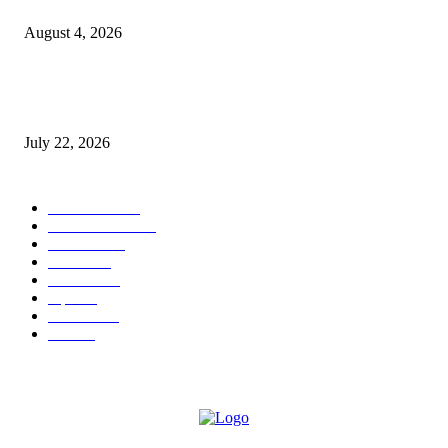
मेटकरी व स्व.समाबाई दादासाहेब मेटकरी यांच्या पुण्यस्मरणानिमित्त होणार व्याख्यान
August 4, 2026
स्तुत्य उपक्रम…रामेश्वर मासाळ यांच्या संकल्पनेचे आमदार समाधान आवताडे यांनी केले
कौतुक,शाळा व गावाच्या विकासासाठी निधी देण्यास कटिबद्ध – आ. समाधान आवताडे
July 22, 2026
POPULAR CATEGORY
टेक्नॉलॉजी
1377
ताज्या बातम्या
1104
देश-विदेश
995
आरोग्य
968
मनोरंजन
919
शहर
882
राजकीय
144
उद्योग
75