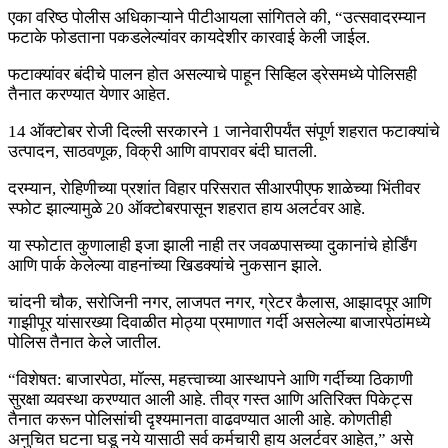
एका वरिष्ठ पोलीस अधिकाऱ्याने पीटीआयला सांगितले की, “उत्सवादरम्यान
फटाके फोडताना पकडलेल्यांवर कायदेशीर कारवाई केली जाईल.
फटाक्यांवर बंदीचे पालन होत असल्याचे पाहून सिव्हिल ड्रेसमध्ये पोलिसही
तैनात करण्यात येणार आहेत.
14 ऑक्टोबर रोजी दिल्ली सरकारने 1 जानेवारीपर्यंत संपूर्ण शहरात फटाक्यांचे
उत्पादन, साठवणूक, विक्री आणि वापरावर बंदी घातली.
दरम्यान, रोहिणीच्या प्रशांत विहार परिसरात सीआरपीएफ शाळेच्या भिंतीवर
स्फोट झाल्यामुळे 20 ऑक्टोबरपासून शहरात हाय अलर्टवर आहे.
या स्फोटात कुणालाही इजा झाली नाही तर जवळपासच्या दुकानांचे होर्डिंग
आणि पार्क केलेल्या वाहनांच्या खिडक्यांचे नुकसान झाले.
चांदनी चौक, सरोजिनी नगर, लाजपत नगर, ग्रेटर कैलास, आझादपूर आणि
गाझीपूर यांसारख्या दिवाळीत मोठ्या प्रमाणात गर्दी असलेल्या बाजारपेठांमध्ये
पोलिस तैनात केले जातील.
“विशेषत: बाजारपेठा, मॉल्स, महत्त्वाच्या आस्थापने आणि गर्दीच्या ठिकाणी
सुरक्षा व्यवस्था करण्यात आली आहे. तीव्र गस्त आणि अतिरिक्त पिकेट्स
तैनात करून पोलिसांची दृश्यमानता वाढवण्यात आली आहे. कोणतीही
अनुचित घटना घडू नये यासाठी सर्व कर्मचारी हाय अलर्टवर आहेत,” असे