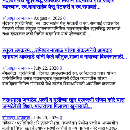
नंदेश्वर येथे सुप्रसिद्ध व्याख्याते नितीन चंदनशिवे यांचे जाहीर
व्याख्यान, स्व.दादासाहेब येसू मेटकरी व स्व.समाबाई...
सोलापूर आजतक
-
August 4, 2026
0
नंदेश्वर (प्रतिनिधी): स्व. दादासाहेब येसू मेटकरी व स्व. समाबाई दादासाहेब
मेटकरी यांच्या संयुक्त पुण्यस्मरणानिमित्त महाराष्ट्रातील सुप्रसिद्ध व्याख्याते
तथा दंगलकार कवी नितीन चंदनशिवे यांचे प्रेरणादायी...
स्तुत्य उपक्रम…रामेश्वर मासाळ यांच्या संकल्पनेचे आमदार
समाधान आवताडे यांनी केले कौतुक,शाळा व गावाच्या विकासासाठी...
सोलापूर आजतक
-
July 22, 2026
0
मंगळवेढा | प्रतिनिधी : दिवंगत उपमुख्यमंत्री स्व. अजितदादा पवार यांच्या
जयंतीनिमित्त तसेच महाराष्ट्राचे मुख्यमंत्री देवेंद्र फडणवीस यांच्या
वाढदिवसानिमित्त गोणेवाडी येथे शालेय विद्यार्थ्यांसाठी आयोजित करण्यात...
नराधमाला जन्मठेप..पत्नी व मुलीच्या खून प्रकरणी संजय कोरे यास
जन्मठेपेची शिक्षा, मांजरांच्या पिलाच्या खुनासाठी...
सोलापूर आजतक
-
July 20, 2026
0
नंदेश्वर / प्रतिनिधी : सिद्धनकेरी (ता. मंगळवेढा) येथील पत्नी व अल्पवयीन
मुलीचा निर्घृण खून केल्याप्रकरणी आरोपी संजय नागप्पा कोरे यास पंढरपूर