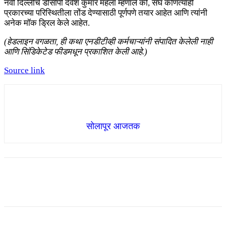
नवी दिल्लीचे डीसीपी देवेश कुमार महला म्हणाले की, संघ कोणत्याही
प्रकारच्या परिस्थितीला तोंड देण्यासाठी पूर्णपणे तयार आहेत आणि त्यांनी
अनेक मॉक ड्रिल केले आहेत.
(हेडलाइन वगळता, ही कथा एनडीटीव्ही कर्मचाऱ्यांनी संपादित केलेली नाही
आणि सिंडिकेटेड फीडमधून प्रकाशित केली आहे.)
Source link
सोलापूर आजतक