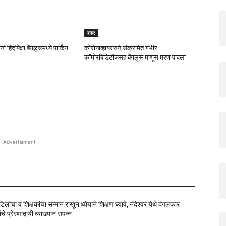
शहर
ी हिंदीपेक्षा बेंगळुरूमध्ये पार्किंग
कोरोनाव्हायरसने संक्रमित गंभीर
कॉमोरबिडिटीजसह बेंगलुरू माणूस मरण पावला
- Advertisment -
वडिलांचा व शिक्षकांचा सन्मान राखून ध्येयाने शिक्षण घ्यावे, नंदेश्वर येथे दंगलकार
चे प्रेरणादायी व्याख्यान संपन्न