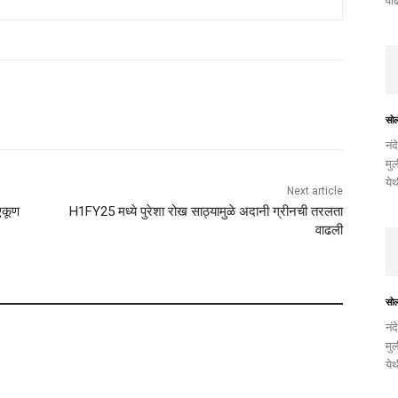
वाढ
सो
नंद
मुल
ये
Next article
 एकूण
H1FY25 मध्ये पुरेशा रोख साठ्यामुळे अदानी ग्रीनची तरलता
वाढली
सो
नंद
मुल
ये