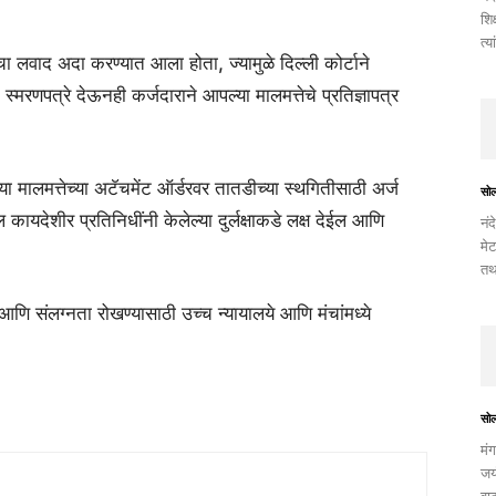
शिक
त्य
ंचा लवाद अदा करण्यात आला होता, ज्यामुळे दिल्ली कोर्टाने
मरणपत्रे देऊनही कर्जदाराने आपल्या मालमत्तेचे प्रतिज्ञापत्र
ा मालमत्तेच्या अटॅचमेंट ऑर्डरवर तातडीच्या स्थगितीसाठी अर्ज
सो
यदेशीर प्रतिनिधींनी केलेल्या दुर्लक्षाकडे लक्ष देईल आणि
नंद
मेट
तथ
ाठी आणि संलग्नता रोखण्यासाठी उच्च न्यायालये आणि मंचांमध्ये
सो
मंग
जयं