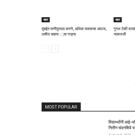
शहर
शहर
मुंबईत पाणीपुरवठा करणे, अधिक पावसाचा अंदाज,
गूगल टेकी दाव्यांन
उशीरा वाहणा .्या गाड्या
नाकारली
MOST POPULAR
विद्यार्थ्यांनी आई-
नितीन चंदनशिवे यां
August 5, 2026