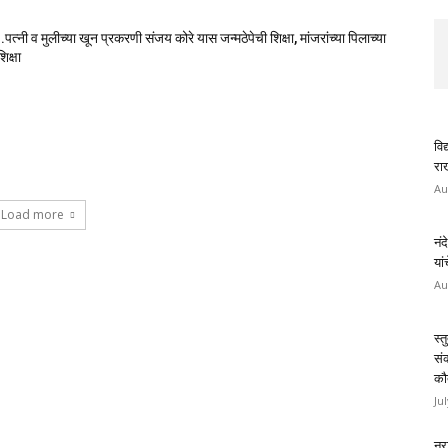
पत्नी व मुलीच्या खून प्रकरणी संजय कोरे यास जन्मठेपेची शिक्षा, मांजरांच्या पिलाच्या
िक्षा
विद
राख
Au
Load more
नंद
यां
Au
स्त
सं
कौ
Ju
नरा