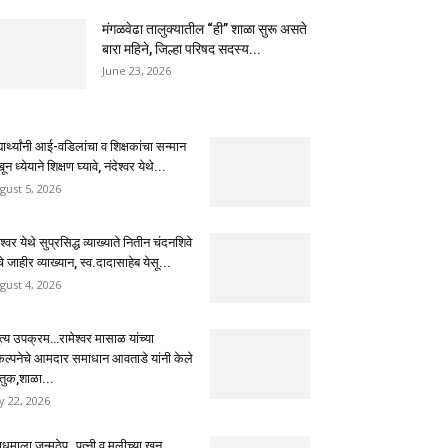
मंगळवेढा तालुक्यातील “ही” शाळा सुरू असते
बारा महिने, जिल्हा परिषद सदस्य...
June 23, 2026
्यार्थ्यांनी आई-वडिलांचा व शिक्षकांचा सन्मान
ून ध्येयाने शिक्षण घ्यावे, नंदेश्वर येथे...
gust 5, 2026
ेश्वर येथे सुप्रसिद्ध व्याख्याते नितीन चंदनशिवे
चे जाहीर व्याख्यान, स्व.दादासाहेब येसू...
gust 4, 2026
ुत्य उपक्रम…रामेश्वर मासाळ यांच्या
कल्पनेचे आमदार समाधान आवताडे यांनी केले
तुक,शाळा...
ly 22, 2026
धमाला जन्मठेप..पत्नी व मुलीच्या खून