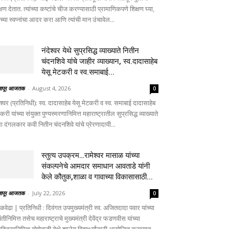
्षण देतात. त्यांच्या कष्टांचे चीज करण्यासाठी प्रामाणिकपणे शिक्षण घ्या,
ांच्या स्वप्नांचा आदर करा आणि त्यांची मान उंचावेल...
नंदेश्वर येथे सुप्रसिद्ध व्याख्याते नितीन
चंदनशिवे यांचे जाहीर व्याख्यान, स्व.दादासाहेब
येसू मेटकरी व स्व.समाबाई...
लापूर आजतक
-
August 4, 2026
0
ेश्वर (प्रतिनिधी): स्व. दादासाहेब येसू मेटकरी व स्व. समाबाई दादासाहेब
करी यांच्या संयुक्त पुण्यस्मरणानिमित्त महाराष्ट्रातील सुप्रसिद्ध व्याख्याते
ा दंगलकार कवी नितीन चंदनशिवे यांचे प्रेरणादायी...
स्तुत्य उपक्रम…रामेश्वर मासाळ यांच्या
संकल्पनेचे आमदार समाधान आवताडे यांनी
केले कौतुक,शाळा व गावाच्या विकासासाठी...
लापूर आजतक
-
July 22, 2026
0
ळवेढा | प्रतिनिधी : दिवंगत उपमुख्यमंत्री स्व. अजितदादा पवार यांच्या
तीनिमित्त तसेच महाराष्ट्राचे मुख्यमंत्री देवेंद्र फडणवीस यांच्या