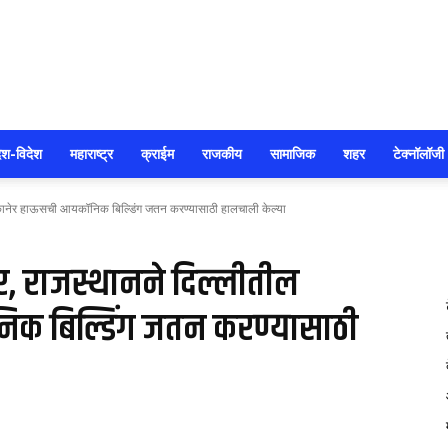
सोलापूर
ेश-विदेश
महाराष्ट्र
क्राईम
राजकीय
सामाजिक
शहर
टेक्नॉलॉजी
बिकानेर हाऊसची आयकॉनिक बिल्डिंग जतन करण्यासाठी हालचाली केल्या
आजतक
र, राजस्थानने दिल्लीतील
क बिल्डिंग जतन करण्यासाठी
146