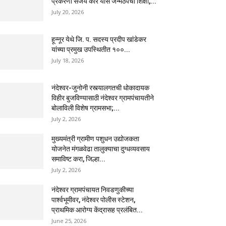
प्रकरणी संजय कोरे यास जन्मठेपेची शिक्षा,...
July 20, 2026
हून्नूर येथे जि. प. सदस्य प्रदीप खांडेकर
यांच्या प्रमुख उपस्थितीत १००...
July 18, 2026
नंदेश्वर-जुनोनी रस्त्यालगतची धोकादायक
विहीर बुजविण्यासाठी नंदेश्वर ग्रामपंचायतीने
बोलाविली विशेष ग्रामसभा;...
July 2, 2026
मुख्यमंत्री ग्रामीण पशुधन उद्योजकता
योजनेत मंगळवेढा तालुक्याचा दुग्धव्यवसाय
समाविष्ट करा, जिल्हा...
July 2, 2026
नंदेश्वर ग्रामपंचायत निवडणुकीच्या
पार्श्वभूमीवर, नंदेश्वर पोलीस स्टेशन,
प्राथमिक आरोग्य केंद्रासह प्रलंबित...
June 25, 2026