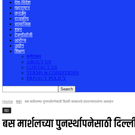
देश-विदेश
महाराष्ट्र
क्राईम
राजकीय
सामाजिक
शहर
टेक्नॉलॉजी
आरोग्य
उद्योग
शिक्षण
मनोरंजन
ABOUT US
CONTACT US
TERMS & CONDITIONS
PRIVACY POLICY
Home
शहर
बस मार्शलच्या पुनर्स्थापनेसाठी दिल्ली सरकारचे उपराज्यपालांना आवाहन
शहर
बस मार्शलच्या पुनर्स्थापनेसाठी दि