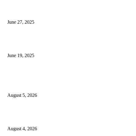
शिव लिंगा आणि ज्योतिर्लिंग यांच्यात काय फरक आहे, यापैकी किती प्रकारचे आहेत, देशात
ज्योतिर्लिंग आहेत, त्यांना येथे माहित आहे …
June 27, 2025
नाग पंचामी २०२25: नागपंचमी जुलैच्या या तारखेला साजरा केला जाईल, पूजा मुहर्ट आणि म
जाणून घ्या
June 19, 2025
POPULAR POSTS
विद्यार्थ्यांनी आई-वडिलांचा व शिक्षकांचा सन्मान राखून ध्येयाने शिक्षण घ्यावे, नंदेश्वर येथे 
नितीन चंदनशिवे यांचे प्रेरणादायी व्याख्यान संपन्न
August 5, 2026
नंदेश्वर येथे सुप्रसिद्ध व्याख्याते नितीन चंदनशिवे यांचे जाहीर व्याख्यान, स्व.दादासाहेब येस
मेटकरी व स्व.समाबाई दादासाहेब मेटकरी यांच्या पुण्यस्मरणानिमित्त होणार व्याख्यान
August 4, 2026