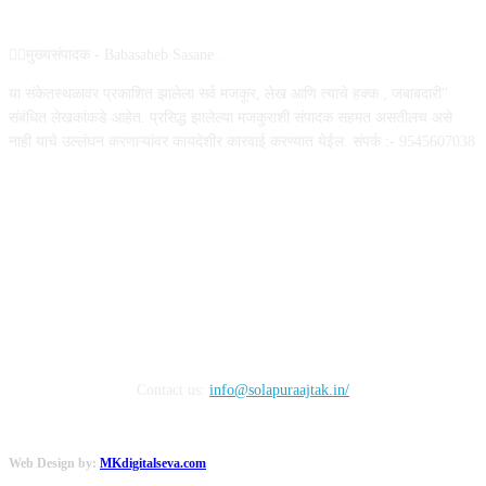
✍🏻मुख्यसंपादक - Babasaheb Sasane .
या संकेतस्थळावर प्रकाशित झालेला सर्व मजकूर, लेख आणि त्याचे हक्क , जबाबदारी''
संबंधित लेखकांकडे आहेत. प्रसिद्ध झालेल्या मजकुराशी संपादक सहमत असतीलच असे
नाही याचे उल्लंघन करणाऱ्यांवर कायदेशीर कारवाई करण्यात येईल. संपर्क :- 9545607038
FOLLOW US
Contact us:
info@solapuraajtak.in/
Web Design by:
MKdigitalseva.com