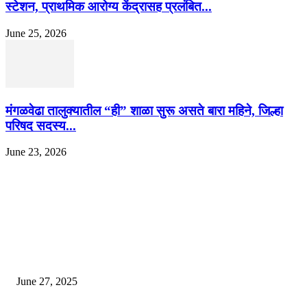
स्टेशन, प्राथमिक आरोग्य केंद्रासह प्रलंबित...
June 25, 2026
मंगळवेढा तालुक्यातील “ही” शाळा सुरू असते बारा महिने, जिल्हा
परिषद सदस्य...
June 23, 2026
EDITOR PICKS
इराणने पुन्हा अण्वस्त्र कार्यक्रम सुरू केल्यास अमेरिकेच्या नवीन धमकीचा अमेरिका पुन्हा
अण्वस्त्र कार्यक्रमावर बॉम्ब करेल
June 27, 2025