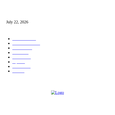
स्तुत्य उपक्रम…रामेश्वर मासाळ यांच्या संकल्पनेचे आमदार समाधान आवताडे यांनी केले
कौतुक,शाळा व गावाच्या विकासासाठी निधी देण्यास कटिबद्ध – आ. समाधान आवताडे
July 22, 2026
POPULAR CATEGORY
टेक्नॉलॉजी
1377
ताज्या बातम्या
1104
देश-विदेश
995
आरोग्य
968
मनोरंजन
919
शहर
882
राजकीय
144
उद्योग
75
ABOUT US