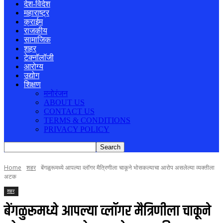
देश-विदेश
महाराष्ट्र
क्राईम
राजकीय
सामाजिक
शहर
टेक्नॉलॉजी
आरोग्य
उद्योग
शिक्षण
मनोरंजन
ABOUT US
CONTACT US
TERMS & CONDITIONS
PRIVACY POLICY
Home
शहर
बेंगळुरूमध्ये आपल्या व्लॉगर मैत्रिणीला चाकूने भोसकल्याचा आरोप असलेल्या व्यक्तीला
अटक
शहर
बेंगळुरूमध्ये आपल्या व्लॉगर मैत्रिणीला चाकूने