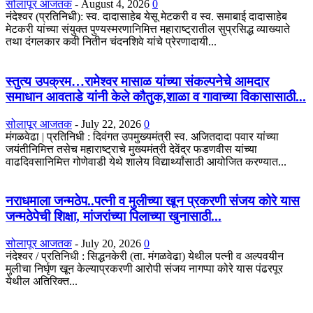
सोलापूर आजतक
-
August 4, 2026
0
नंदेश्वर (प्रतिनिधी): स्व. दादासाहेब येसू मेटकरी व स्व. समाबाई दादासाहेब
मेटकरी यांच्या संयुक्त पुण्यस्मरणानिमित्त महाराष्ट्रातील सुप्रसिद्ध व्याख्याते
तथा दंगलकार कवी नितीन चंदनशिवे यांचे प्रेरणादायी...
स्तुत्य उपक्रम…रामेश्वर मासाळ यांच्या संकल्पनेचे आमदार
समाधान आवताडे यांनी केले कौतुक,शाळा व गावाच्या विकासासाठी...
सोलापूर आजतक
-
July 22, 2026
0
मंगळवेढा | प्रतिनिधी : दिवंगत उपमुख्यमंत्री स्व. अजितदादा पवार यांच्या
जयंतीनिमित्त तसेच महाराष्ट्राचे मुख्यमंत्री देवेंद्र फडणवीस यांच्या
वाढदिवसानिमित्त गोणेवाडी येथे शालेय विद्यार्थ्यांसाठी आयोजित करण्यात...
नराधमाला जन्मठेप..पत्नी व मुलीच्या खून प्रकरणी संजय कोरे यास
जन्मठेपेची शिक्षा, मांजरांच्या पिलाच्या खुनासाठी...
सोलापूर आजतक
-
July 20, 2026
0
नंदेश्वर / प्रतिनिधी : सिद्धनकेरी (ता. मंगळवेढा) येथील पत्नी व अल्पवयीन
मुलीचा निर्घृण खून केल्याप्रकरणी आरोपी संजय नागप्पा कोरे यास पंढरपूर
येथील अतिरिक्त...