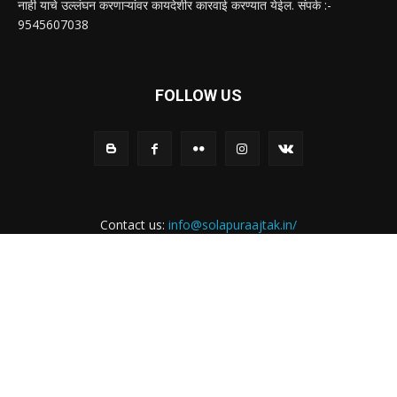
नाही याचे उल्लंघन करणाऱ्यांवर कायदेशीर कारवाई करण्यात येईल. संपर्क :-
9545607038
FOLLOW US
Contact us:
info@solapuraajtak.in/
Web Design by:
MKdigitalseva.com
ABOUT US
CONTACT US
PRIVACY POLICY
TERMS & CONDITIONS
सोलापूर आजतक
Start a Conversation
Hi! Click one of our member below to chat on
WhatsApp