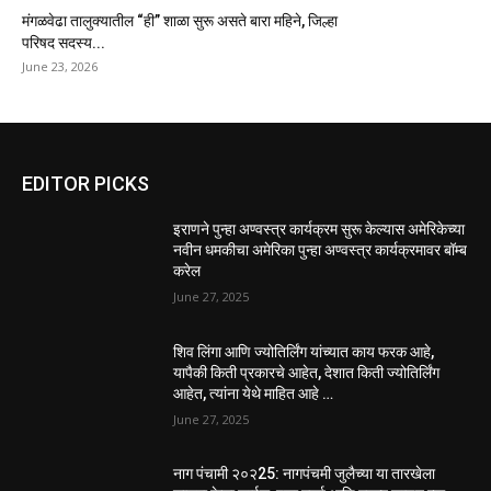
मंगळवेढा तालुक्यातील “ही” शाळा सुरू असते बारा महिने, जिल्हा
परिषद सदस्य...
June 23, 2026
EDITOR PICKS
इराणने पुन्हा अण्वस्त्र कार्यक्रम सुरू केल्यास अमेरिकेच्या
नवीन धमकीचा अमेरिका पुन्हा अण्वस्त्र कार्यक्रमावर बॉम्ब
करेल
June 27, 2025
शिव लिंगा आणि ज्योतिर्लिंग यांच्यात काय फरक आहे,
यापैकी किती प्रकारचे आहेत, देशात किती ज्योतिर्लिंग
आहेत, त्यांना येथे माहित आहे …
June 27, 2025
नाग पंचामी २०२25: नागपंचमी जुलैच्या या तारखेला