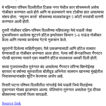
मे महिन्यात पश्चिम दिल्लीतील टिळक नगर येथील कार शोरूममध्ये असेच
गोळीबार करण्यात आले होते आणि या हल्ल्यामागे याच टोळीचा हात असल्याचा
संशय होता. ‘फ्युजन कार्स’ शोरूमच्या मालकांकडून 5 कोटी रुपयांची मागणी
करण्यात आली होती.
दुसरी गोळीबार दक्षिण-पश्चिम दिल्लीच्या महिपालपूर येथे घडली जेव्हा
दुचाकीवरून आलेल्या शूटरने हॉटेल इम्प्रेसवर किमान 5-6 राऊंड गोळीबार
केला आणि त्याच्या काचेच्या गेटचे नुकसान केले.
सूत्रांनी दिलेल्या माहितीनुसार, पैसे उकळण्यासाठी आणि हॉटेल ताब्यात
घेण्यासाठी हा गोळीबार करण्यात आला होता. गेल्या वर्षी कॅनडास्थित गँगस्टर
गोल्डी ब्रारच्या नावाने एका व्यक्तीने हॉटेल मालकाला धमकी दिली होती.
सध्या गुजरातमधील तुरुंगात बंद असलेल्या गँगस्टर लॉरेन्स बिश्नोईसह
ब्रारवर या वर्षाच्या सुरुवातीला बॉलीवूड अभिनेता सलमान खानच्या मुंबईतील
निवासस्थानाबाहेर शूटिंग केल्याचा आरोप आहे.
तिसरी घटना पश्चिम दिल्लीतील नांगलोई येथे घडली जिथे मिठाईच्या
दुकानावर गोळ्या झाडण्यात आल्या. पोलिसांना तुरुंगात असलेला गुंड दीपक
बॉक्सरच्या नावाची स्लिप सापडली.
Source link