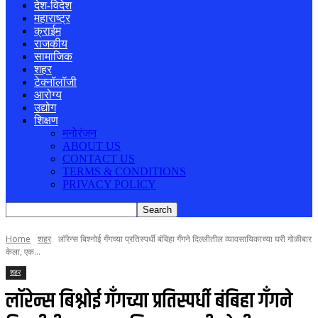
देश-विदेश
महाराष्ट्र
क्राईम
राजकीय
सामाजिक
शहर
टेक्नॉलॉजी
आरोग्य
उद्योग
शिक्षण
मनोरंजन
ABOUT US
CONTACT US
TERMS & CONDITIONS
PRIVACY POLICY
Home
शहर
लॉरेन्स बिश्नोई गँगच्या प्रतिस्पर्धी बंबिहा गँगने दिल्लीतील व्यावसायिकाच्या घरी गोळीबार
केला, एक...
शहर
लॉरेन्स बिश्नोई गँगच्या प्रतिस्पर्धी बंबिहा गँगने