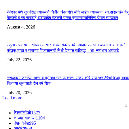
नंदेश्वर येथे सुप्रसिद्ध व्याख्याते नितीन चंदनशिवे यांचे जाहीर व्याख्यान, स्व.दादासाहेब येस
मेटकरी व स्व.समाबाई दादासाहेब मेटकरी यांच्या पुण्यस्मरणानिमित्त होणार व्याख्यान
August 4, 2026
स्तुत्य उपक्रम…रामेश्वर मासाळ यांच्या संकल्पनेचे आमदार समाधान आवताडे यांनी केले
कौतुक,शाळा व गावाच्या विकासासाठी निधी देण्यास कटिबद्ध – आ. समाधान आवताडे
July 22, 2026
नराधमाला जन्मठेप..पत्नी व मुलीच्या खून प्रकरणी संजय कोरे यास जन्मठेपेची शिक्षा, मांजरा
पिलाच्या खुनासाठी दोन वर्षे शिक्षा
July 20, 2026
Load more
0
टेक्नॉलॉजी
1377
ताज्या बातम्या
1104
देश-विदेश
995
आरोग्य
968