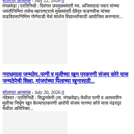
सोलापूर आजतक
-
July 22, 2026
0
मंगळवेढा | प्रतिनिधी : दिवंगत उपमुख्यमंत्री स्व. अजितदादा पवार यांच्या
जयंतीनिमित्त तसेच महाराष्ट्राचे मुख्यमंत्री देवेंद्र फडणवीस यांच्या
वाढदिवसानिमित्त गोणेवाडी येथे शालेय विद्यार्थ्यांसाठी आयोजित करण्यात...
नराधमाला जन्मठेप..पत्नी व मुलीच्या खून प्रकरणी संजय कोरे यास
जन्मठेपेची शिक्षा, मांजरांच्या पिलाच्या खुनासाठी...
सोलापूर आजतक
-
July 20, 2026
0
नंदेश्वर / प्रतिनिधी : सिद्धनकेरी (ता. मंगळवेढा) येथील पत्नी व अल्पवयीन
मुलीचा निर्घृण खून केल्याप्रकरणी आरोपी संजय नागप्पा कोरे यास पंढरपूर
येथील अतिरिक्त...