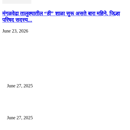
मंगळवेढा तालुक्यातील “ही” शाळा सुरू असते बारा महिने, जिल्हा
परिषद सदस्य...
June 23, 2026
EDITOR PICKS
इराणने पुन्हा अण्वस्त्र कार्यक्रम सुरू केल्यास अमेरिकेच्या नवीन धमकीचा अमेरिका पुन्हा
अण्वस्त्र कार्यक्रमावर बॉम्ब करेल
June 27, 2025
शिव लिंगा आणि ज्योतिर्लिंग यांच्यात काय फरक आहे, यापैकी किती प्रकारचे आहेत, देशात
ज्योतिर्लिंग आहेत, त्यांना येथे माहित आहे …
June 27, 2025