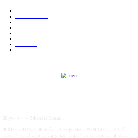
टेक्नॉलॉजी
1377
ताज्या बातम्या
1104
देश-विदेश
995
आरोग्य
968
मनोरंजन
919
शहर
882
राजकीय
144
उद्योग
75
ABOUT US
✍🏻मुख्यसंपादक - Babasaheb Sasane .
या संकेतस्थळावर प्रकाशित झालेला सर्व मजकूर, लेख आणि त्याचे हक्क , जबाबदारी''
संबंधित लेखकांकडे आहेत. प्रसिद्ध झालेल्या मजकुराशी संपादक सहमत असतीलच असे