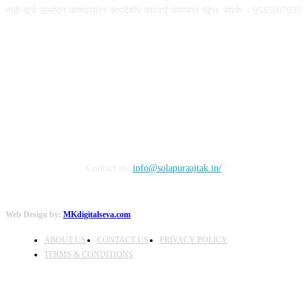
नाही याचे उल्लंघन करणाऱ्यांवर कायदेशीर कारवाई करण्यात येईल. संपर्क :- 9545607038
FOLLOW US
Contact us:
info@solapuraajtak.in/
Web Design by:
MKdigitalseva.com
ABOUT US
CONTACT US
PRIVACY POLICY
TERMS & CONDITIONS