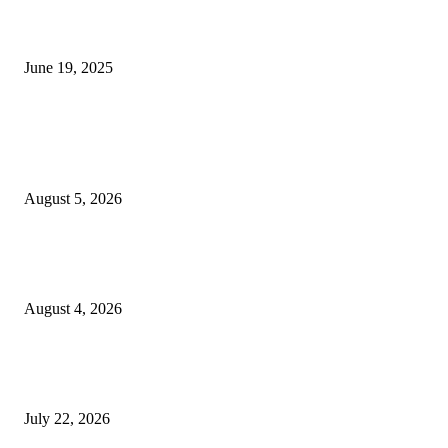
नाग पंचामी २०२25: नागपंचमी जुलैच्या या तारखेला साजरा केला जाईल, पूजा मुहर्ट आणि म
जाणून घ्या
June 19, 2025
POPULAR POSTS
विद्यार्थ्यांनी आई-वडिलांचा व शिक्षकांचा सन्मान राखून ध्येयाने शिक्षण घ्यावे, नंदेश्वर येथे 
नितीन चंदनशिवे यांचे प्रेरणादायी व्याख्यान संपन्न
August 5, 2026
नंदेश्वर येथे सुप्रसिद्ध व्याख्याते नितीन चंदनशिवे यांचे जाहीर व्याख्यान, स्व.दादासाहेब येस
मेटकरी व स्व.समाबाई दादासाहेब मेटकरी यांच्या पुण्यस्मरणानिमित्त होणार व्याख्यान
August 4, 2026
स्तुत्य उपक्रम…रामेश्वर मासाळ यांच्या संकल्पनेचे आमदार समाधान आवताडे यांनी केले
कौतुक,शाळा व गावाच्या विकासासाठी निधी देण्यास कटिबद्ध – आ. समाधान आवताडे
July 22, 2026
POPULAR CATEGORY