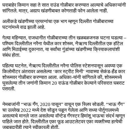
घराबाहेर किमान सहा ते सात राउंड गोळीबार करण्यात आल्याचे अधिकाऱ्यांनी
सांगितले. मात्र, अद्याप खंडणीबाबत कोणताही फोन आलेला नाही.
अलीकडे खंडणीच्या प्रयत्नांचा एक भाग म्हणून दिल्लीत गोळीबाराच्या
घटनांमध्ये वाढ झाली आहे.
गेल्या महिन्यात, राजधानीत गोळीबाराच्या तीन खळबळजनक घटना घडल्या –
पश्चिम दिल्लीतील नरैना येथील कार शोरूम, नैऋत्य दिल्लीतील एक हॉटेल
आणि मिठाईच्या दुकानात, या सर्वांचा गुंडांच्या खंडणीच्या क्रियाकलापांशी
संबंध होता.
पहिल्या घटनेत, नैऋत्य दिल्लीतील नरैना पोलिस स्टेशनपासून अवघ्या एक
किलोमीटर अंतरावर असलेल्या ‘कार स्ट्रीट मिनी’ नावाच्या सेकंड-हँड कार
शोरूमवर गोळीबार करण्यात आला. अधिका-यांनी सांगितले की, शोरूममध्ये
घुसलेल्या तीन जणांनी किमान 20 राऊंड गोळीबार केल्याने परिसरात घबराट
पसरली.
नेमबाजांनी “भाऊ गँग, 2020 पासून” वाचून एक स्लिप सोडली. “भाऊ गँग”
चा उल्लेख 2022 मध्ये देश सोडून पळून गेलेला आणि सध्या पोर्तुगालमध्ये
असल्याचे मानले जात असलेल्या वॉन्टेड गँगस्टर हिमांशू भाऊचा संदर्भ म्हणून
पाहिले जात होते. दिल्लीतील एका फूड आउटलेटवर एका व्यक्तीच्या हत्येची
जबाबदारीही त्याने स्वीकारली होती.