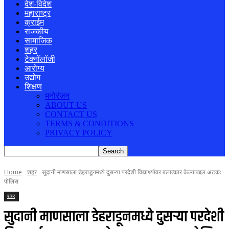
देश-विदेश
महाराष्ट्र
क्राईम
राजकीय
सामाजिक
शहर
टेक्नॉलॉजी
आरोग्य
उद्योग
शिक्षण
मनोरंजन
ABOUT US
CONTACT US
TERMS & CONDITIONS
PRIVACY POLICY
Home
शहर
सुदानी माणसाला डेहराडूनमध्ये दुसऱ्या परदेशी विद्यार्थ्यावर बलात्कार केल्याबद्दल अटक:
पोलिस
शहर
सुदानी माणसाला डेहराडूनमध्ये दुसऱ्या परदेशी