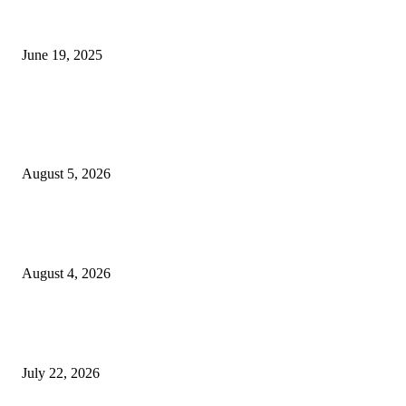
नाग पंचामी २०२25: नागपंचमी जुलैच्या या तारखेला साजरा केला जाईल, पूजा मुहर्ट आणि म
जाणून घ्या
June 19, 2025
POPULAR POSTS
विद्यार्थ्यांनी आई-वडिलांचा व शिक्षकांचा सन्मान राखून ध्येयाने शिक्षण घ्यावे, नंदेश्वर येथे 
नितीन चंदनशिवे यांचे प्रेरणादायी व्याख्यान संपन्न
August 5, 2026
नंदेश्वर येथे सुप्रसिद्ध व्याख्याते नितीन चंदनशिवे यांचे जाहीर व्याख्यान, स्व.दादासाहेब येस
मेटकरी व स्व.समाबाई दादासाहेब मेटकरी यांच्या पुण्यस्मरणानिमित्त होणार व्याख्यान
August 4, 2026
स्तुत्य उपक्रम…रामेश्वर मासाळ यांच्या संकल्पनेचे आमदार समाधान आवताडे यांनी केले
कौतुक,शाळा व गावाच्या विकासासाठी निधी देण्यास कटिबद्ध – आ. समाधान आवताडे
July 22, 2026
POPULAR CATEGORY