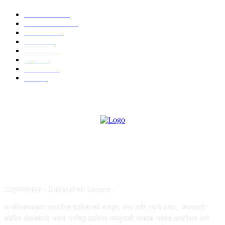
टेक्नॉलॉजी
1377
ताज्या बातम्या
1104
देश-विदेश
995
आरोग्य
968
मनोरंजन
919
शहर
882
राजकीय
144
उद्योग
75
ABOUT US
✍🏻मुख्यसंपादक - Babasaheb Sasane .
या संकेतस्थळावर प्रकाशित झालेला सर्व मजकूर, लेख आणि त्याचे हक्क , जबाबदारी''
संबंधित लेखकांकडे आहेत. प्रसिद्ध झालेल्या मजकुराशी संपादक सहमत असतीलच असे