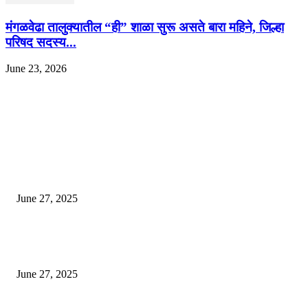
मंगळवेढा तालुक्यातील “ही” शाळा सुरू असते बारा महिने, जिल्हा
परिषद सदस्य...
June 23, 2026
EDITOR PICKS
इराणने पुन्हा अण्वस्त्र कार्यक्रम सुरू केल्यास अमेरिकेच्या नवीन धमकीचा अमेरिका पुन्हा
अण्वस्त्र कार्यक्रमावर बॉम्ब करेल
June 27, 2025
शिव लिंगा आणि ज्योतिर्लिंग यांच्यात काय फरक आहे, यापैकी किती प्रकारचे आहेत, देशात
ज्योतिर्लिंग आहेत, त्यांना येथे माहित आहे …
June 27, 2025