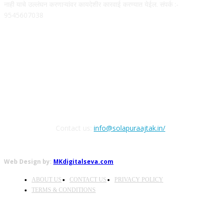
नाही याचे उल्लंघन करणाऱ्यांवर कायदेशीर कारवाई करण्यात येईल. संपर्क :-
9545607038
FOLLOW US
Contact us:
info@solapuraajtak.in/
Web Design by:
MKdigitalseva.com
ABOUT US
CONTACT US
PRIVACY POLICY
TERMS & CONDITIONS