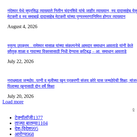
नंदेश्वर येथे सुप्रसिद्ध व्याख्याते नितीन चंदनशिवे यांचे जाहीर व्याख्यान, स्व.दादासाहेब येस
मेटकरी व स्व.समाबाई दादासाहेब मेटकरी यांच्या पुण्यस्मरणानिमित्त होणार व्याख्यान
August 4, 2026
स्तुत्य उपक्रम…रामेश्वर मासाळ यांच्या संकल्पनेचे आमदार समाधान आवताडे यांनी केले
कौतुक,शाळा व गावाच्या विकासासाठी निधी देण्यास कटिबद्ध – आ. समाधान आवताडे
July 22, 2026
नराधमाला जन्मठेप..पत्नी व मुलीच्या खून प्रकरणी संजय कोरे यास जन्मठेपेची शिक्षा, मांजरा
पिलाच्या खुनासाठी दोन वर्षे शिक्षा
July 20, 2026
Load more
0
टेक्नॉलॉजी
1377
ताज्या बातम्या
1104
देश-विदेश
995
आरोग्य
968