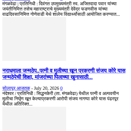
मंगळवेढा | प्रतिनिधी : दिवंगत उपमुख्यमंत्री स्व. अजितदादा पवार यांच्या
जयंतीनिमित्त तसेच महाराष्ट्राचे मुख्यमंत्री देवेंद्र फडणवीस यांच्या
वाढदिवसानिमित्त गोणेवाडी येथे शालेय विद्यार्थ्यांसाठी आयोजित करण्यात...
नराधमाला जन्मठेप..पत्नी व मुलीच्या खून प्रकरणी संजय कोरे यास
जन्मठेपेची शिक्षा, मांजरांच्या पिलाच्या खुनासाठी...
सोलापूर आजतक
-
July 20, 2026
0
नंदेश्वर / प्रतिनिधी : सिद्धनकेरी (ता. मंगळवेढा) येथील पत्नी व अल्पवयीन
मुलीचा निर्घृण खून केल्याप्रकरणी आरोपी संजय नागप्पा कोरे यास पंढरपूर
येथील अतिरिक्त...