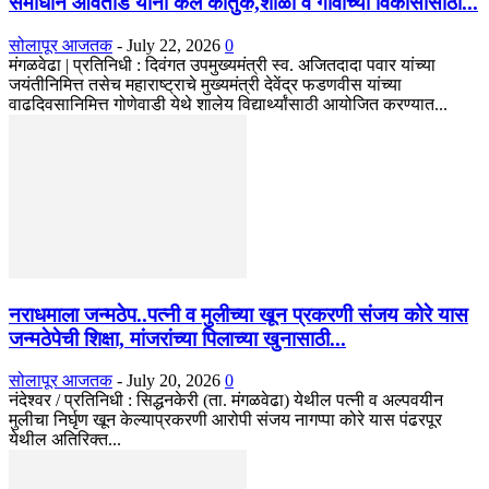
समाधान आवताडे यांनी केले कौतुक,शाळा व गावाच्या विकासासाठी...
सोलापूर आजतक
-
July 22, 2026
0
मंगळवेढा | प्रतिनिधी : दिवंगत उपमुख्यमंत्री स्व. अजितदादा पवार यांच्या
जयंतीनिमित्त तसेच महाराष्ट्राचे मुख्यमंत्री देवेंद्र फडणवीस यांच्या
वाढदिवसानिमित्त गोणेवाडी येथे शालेय विद्यार्थ्यांसाठी आयोजित करण्यात...
नराधमाला जन्मठेप..पत्नी व मुलीच्या खून प्रकरणी संजय कोरे यास
जन्मठेपेची शिक्षा, मांजरांच्या पिलाच्या खुनासाठी...
सोलापूर आजतक
-
July 20, 2026
0
नंदेश्वर / प्रतिनिधी : सिद्धनकेरी (ता. मंगळवेढा) येथील पत्नी व अल्पवयीन
मुलीचा निर्घृण खून केल्याप्रकरणी आरोपी संजय नागप्पा कोरे यास पंढरपूर
येथील अतिरिक्त...