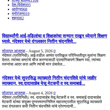
ताज्या बातम्या
1104
देश-विदेश
995
आरोग्य
968
मनोरंजन
919
शहर
882
विद्यार्थ्यांनी आई-वडिलांचा व शिक्षकांचा सन्मान राखून ध्येयाने शिक्षण
घ्यावे, नंदेश्वर येथे दंगलकार नितीन चंदनशिवे...
सोलापूर आजतक
-
August 5, 2026
0
नंदेश्वर (प्रतिनिधी): आई-वडील अत्यंत प्रतिकूल परिस्थितीतून मुलांना शिक्षण
देतात. त्यांच्या कष्टांचे चीज करण्यासाठी प्रामाणिकपणे शिक्षण घ्या, त्यांच्या
स्वप्नांचा आदर करा आणि त्यांची मान उंचावेल...
नंदेश्वर येथे सुप्रसिद्ध व्याख्याते नितीन चंदनशिवे यांचे जाहीर
व्याख्यान, स्व.दादासाहेब येसू मेटकरी व स्व.समाबाई...
सोलापूर आजतक
-
August 4, 2026
0
नंदेश्वर (प्रतिनिधी): स्व. दादासाहेब येसू मेटकरी व स्व. समाबाई दादासाहेब
मेटकरी यांच्या संयुक्त पुण्यस्मरणानिमित्त महाराष्ट्रातील सुप्रसिद्ध व्याख्याते
तथा दंगलकार कवी नितीन चंदनशिवे यांचे प्रेरणादायी...