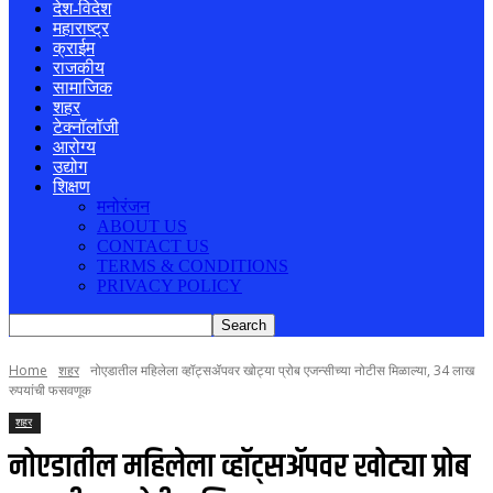
देश-विदेश
महाराष्ट्र
क्राईम
राजकीय
सामाजिक
शहर
टेक्नॉलॉजी
आरोग्य
उद्योग
शिक्षण
मनोरंजन
ABOUT US
CONTACT US
TERMS & CONDITIONS
PRIVACY POLICY
Home
शहर
नोएडातील महिलेला व्हॉट्सॲपवर खोट्या प्रोब एजन्सीच्या नोटीस मिळाल्या, 34 लाख
रुपयांची फसवणूक
शहर
नोएडातील महिलेला व्हॉट्सॲपवर खोट्या प्रोब