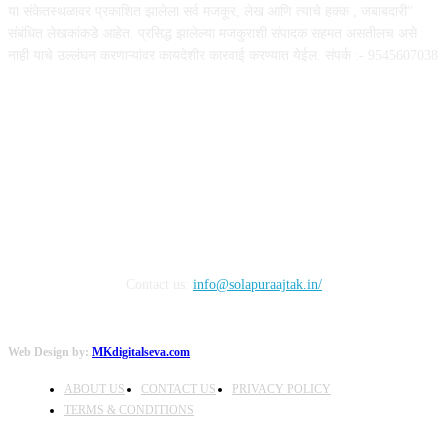
या संकेतस्थळावर प्रकाशित झालेला सर्व मजकूर, लेख आणि त्याचे हक्क , जबाबदारी''
संबंधित लेखकांकडे आहेत. प्रसिद्ध झालेल्या मजकुराशी संपादक सहमत असतीलच असे
नाही याचे उल्लंघन करणाऱ्यांवर कायदेशीर कारवाई करण्यात येईल. संपर्क :- 9545607038
FOLLOW US
Contact us:
info@solapuraajtak.in/
Web Design by:
MKdigitalseva.com
ABOUT US
CONTACT US
PRIVACY POLICY
TERMS & CONDITIONS