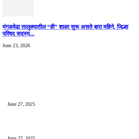
मंगळवेढा तालुक्यातील “ही” शाळा सुरू असते बारा महिने, जिल्हा
परिषद सदस्य...
June 23, 2026
EDITOR PICKS
इराणने पुन्हा अण्वस्त्र कार्यक्रम सुरू केल्यास अमेरिकेच्या नवीन धमकीचा अमेरिका पुन्हा
अण्वस्त्र कार्यक्रमावर बॉम्ब करेल
June 27, 2025
शिव लिंगा आणि ज्योतिर्लिंग यांच्यात काय फरक आहे, यापैकी किती प्रकारचे आहेत, देशात
ज्योतिर्लिंग आहेत, त्यांना येथे माहित आहे …
June 27, 2025