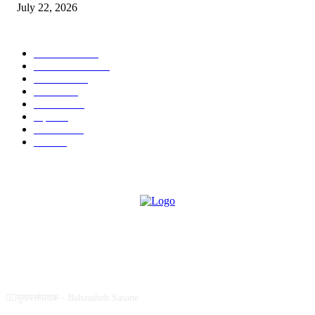
July 22, 2026
POPULAR CATEGORY
टेक्नॉलॉजी
1377
ताज्या बातम्या
1104
देश-विदेश
995
आरोग्य
968
मनोरंजन
919
शहर
882
राजकीय
144
उद्योग
75
ABOUT US
✍🏻मुख्यसंपादक - Babasaheb Sasane .