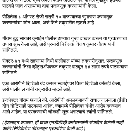
डॉलर्स आणि 200 ग्रॅम अंमली पदार्थ असलेले एक पार्सल मुंबईहून इराणला
पाठवले जात असल्याचा दावा फसवणूक करणाऱ्यांनी केला.
पीडितेला ८ ऑगस्ट रोजी रात्री १० वाजण्याच्या सुमारास फसवणूक
करणाऱ्यांचा फोन आला, असे तिने तक्रारीत म्हटले आहे.
गौतम बुद्ध सायबर क्राईम पोलीस ठाण्यात गुन्हा दाखल करून या प्रकरणाचा
तपास सुरू केला आहे, असे प्रभारी निरीक्षक विजय कुमार गौतम यांनी
सांगितले.
सेक्टर-४१ मध्ये राहणाऱ्या निधी पालीवाल यांच्या तक्रारीनुसार, फसवणूक
करणाऱ्यांनी तिला व्हॉट्सॲपवरून तक्रार पाठवून ३४ लाख रुपये पाठवण्यास
सांगितले.
एका आरोपीने व्हिडिओ बंद करून स्काईपवर तिला व्हिडिओ कॉलही केला,
असे पालीवाल यांनी तक्रारीत म्हटले आहे.
इन्स्पेक्टर गौतम म्हणाले की, आरोपींनी अंमलबजावणी संचालनालयाला (ईडी)
दोन नोटिसाही पाठवल्या आहेत, ज्यामध्ये पीडितेवर गंभीर आरोप करण्यात
आले आहेत. या प्रकरणाची चौकशी सुरू असल्याचे त्यांनी सांगितले.
(हेडलाइन वगळता, ही कथा एनडीटीव्ही कर्मचाऱ्यांनी संपादित केलेली नाही
आणि सिंडिकेटेड फीडमधून प्रकाशित केली आहे.)