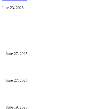
June 23, 2026
EDITOR PICKS
इराणने पुन्हा अण्वस्त्र कार्यक्रम सुरू केल्यास अमेरिकेच्या नवीन धमकीचा अमेरिका पुन्हा
अण्वस्त्र कार्यक्रमावर बॉम्ब करेल
June 27, 2025
शिव लिंगा आणि ज्योतिर्लिंग यांच्यात काय फरक आहे, यापैकी किती प्रकारचे आहेत, देशात
ज्योतिर्लिंग आहेत, त्यांना येथे माहित आहे …
June 27, 2025
नाग पंचामी २०२25: नागपंचमी जुलैच्या या तारखेला साजरा केला जाईल, पूजा मुहर्ट आणि म
जाणून घ्या
June 19, 2025