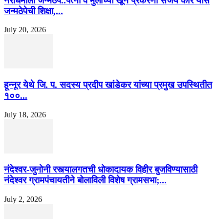
नराधमाला जन्मठेप..पत्नी व मुलीच्या खून प्रकरणी संजय कोरे यास
जन्मठेपेची शिक्षा,...
July 20, 2026
हून्नूर येथे जि. प. सदस्य प्रदीप खांडेकर यांच्या प्रमुख उपस्थितीत
१००...
July 18, 2026
नंदेश्वर-जुनोनी रस्त्यालगतची धोकादायक विहीर बुजविण्यासाठी
नंदेश्वर ग्रामपंचायतीने बोलाविली विशेष ग्रामसभा;...
July 2, 2026