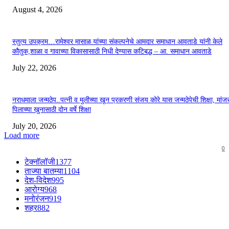
August 4, 2026
स्तुत्य उपक्रम…रामेश्वर मासाळ यांच्या संकल्पनेचे आमदार समाधान आवताडे यांनी केले
कौतुक,शाळा व गावाच्या विकासासाठी निधी देण्यास कटिबद्ध – आ. समाधान आवताडे
July 22, 2026
नराधमाला जन्मठेप..पत्नी व मुलीच्या खून प्रकरणी संजय कोरे यास जन्मठेपेची शिक्षा, मांजरा
पिलाच्या खुनासाठी दोन वर्षे शिक्षा
July 20, 2026
Load more
0
टेक्नॉलॉजी
1377
ताज्या बातम्या
1104
देश-विदेश
995
आरोग्य
968
मनोरंजन
919
शहर
882