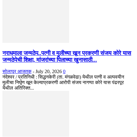
नराधमाला जन्मठेप..पत्नी व मुलीच्या खून प्रकरणी संजय कोरे यास
जन्मठेपेची शिक्षा, मांजरांच्या पिलाच्या खुनासाठी...
सोलापूर आजतक
-
July 20, 2026
0
नंदेश्वर / प्रतिनिधी : सिद्धनकेरी (ता. मंगळवेढा) येथील पत्नी व अल्पवयीन
मुलीचा निर्घृण खून केल्याप्रकरणी आरोपी संजय नागप्पा कोरे यास पंढरपूर
येथील अतिरिक्त...