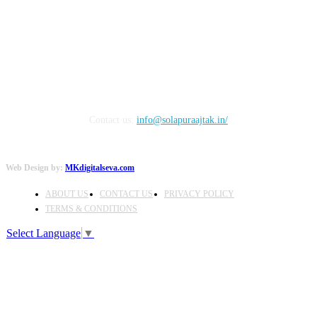
FOLLOW US
Contact us:
info@solapuraajtak.in/
Web Design by:
MKdigitalseva.com
ABOUT US
CONTACT US
PRIVACY POLICY
TERMS & CONDITIONS
Select Language
▼