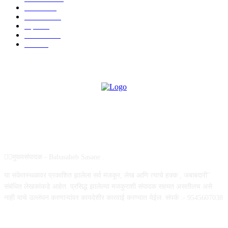
आरोग्य
968
मनोरंजन
919
शहर
882
राजकीय
144
उद्योग
75
ABOUT US
✍🏻मुख्यसंपादक - Babasaheb Sasane .
या संकेतस्थळावर प्रकाशित झालेला सर्व मजकूर, लेख आणि त्याचे हक्क , जबाबदारी''
संबंधित लेखकांकडे आहेत. प्रसिद्ध झालेल्या मजकुराशी संपादक सहमत असतीलच असे
नाही याचे उल्लंघन करणाऱ्यांवर कायदेशीर कारवाई करण्यात येईल. संपर्क :- 9545607038