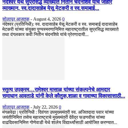
नंदेश्वर येथे सुप्रसिद्ध व्याख्याते नितीन चंदनशिवे यांचे जाहीर
व्याख्यान, स्व.दादासाहेब येसू मेटकरी व स्व.समाबाई...
सोलापूर आजतक
-
August 4, 2026
0
नंदेश्वर (प्रतिनिधी): स्व. दादासाहेब येसू मेटकरी व स्व. समाबाई दादासाहेब
मेटकरी यांच्या संयुक्त पुण्यस्मरणानिमित्त महाराष्ट्रातील सुप्रसिद्ध व्याख्याते
तथा दंगलकार कवी नितीन चंदनशिवे यांचे प्रेरणादायी...
स्तुत्य उपक्रम…रामेश्वर मासाळ यांच्या संकल्पनेचे आमदार
समाधान आवताडे यांनी केले कौतुक,शाळा व गावाच्या विकासासाठी...
सोलापूर आजतक
-
July 22, 2026
0
मंगळवेढा | प्रतिनिधी : दिवंगत उपमुख्यमंत्री स्व. अजितदादा पवार यांच्या
जयंतीनिमित्त तसेच महाराष्ट्राचे मुख्यमंत्री देवेंद्र फडणवीस यांच्या
वाढदिवसानिमित्त गोणेवाडी येथे शालेय विद्यार्थ्यांसाठी आयोजित करण्यात...