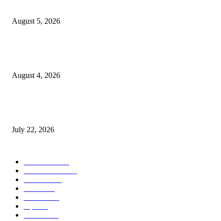
नितीन चंदनशिवे यांचे प्रेरणादायी व्याख्यान संपन्न
August 5, 2026
नंदेश्वर येथे सुप्रसिद्ध व्याख्याते नितीन चंदनशिवे यांचे जाहीर व्याख्यान, स्व.दादासाहेब येस
मेटकरी व स्व.समाबाई दादासाहेब मेटकरी यांच्या पुण्यस्मरणानिमित्त होणार व्याख्यान
August 4, 2026
स्तुत्य उपक्रम…रामेश्वर मासाळ यांच्या संकल्पनेचे आमदार समाधान आवताडे यांनी केले
कौतुक,शाळा व गावाच्या विकासासाठी निधी देण्यास कटिबद्ध – आ. समाधान आवताडे
July 22, 2026
POPULAR CATEGORY
टेक्नॉलॉजी
1377
ताज्या बातम्या
1104
देश-विदेश
995
आरोग्य
968
मनोरंजन
919
शहर
882
राजकीय
144