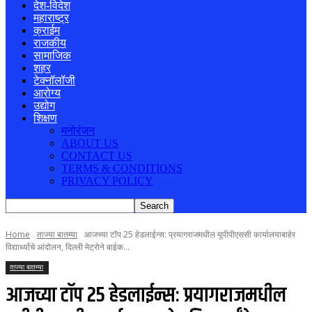
देश-विदेश
महाराष्ट्र
क्राईम
राजकीय
सामाजिक
शहर
टेक्नॉलॉजी
आरोग्य
उद्योग
शिक्षण
मनोरंजन
ABOUT US
CONTACT US
TERMS & CONDITIONS
PRIVACY POLICY
Home
ताज्या बातम्या
आजच्या टॉप 25 हेडलाईन्स: प्रयागराजमधील यूपीपीएससी कार्यालयाबाहेर
विद्यार्थ्यांचे आंदोलन, दिल्ली मेट्रोने बाईक...
ताज्या बातम्या
आजच्या टॉप 25 हेडलाईन्स: प्रयागराजमधील