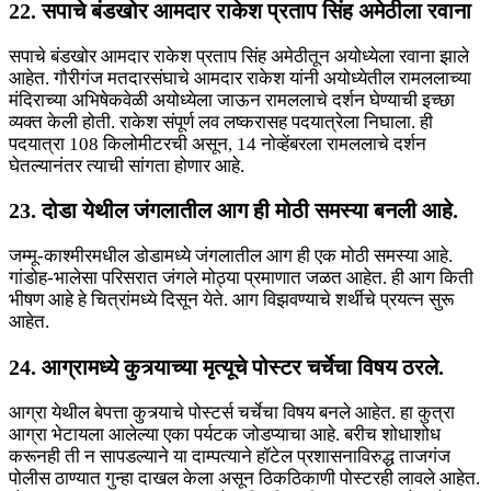
22. सपाचे बंडखोर आमदार राकेश प्रताप सिंह अमेठीला रवाना
सपाचे बंडखोर आमदार राकेश प्रताप सिंह अमेठीतून अयोध्येला रवाना झाले
आहेत. गौरीगंज मतदारसंघाचे आमदार राकेश यांनी अयोध्येतील रामललाच्या
मंदिराच्या अभिषेकवेळी अयोध्येला जाऊन रामललाचे दर्शन घेण्याची इच्छा
व्यक्त केली होती. राकेश संपूर्ण लव लष्करासह पदयात्रेला निघाला. ही
पदयात्रा 108 किलोमीटरची असून, 14 नोव्हेंबरला रामललाचे दर्शन
घेतल्यानंतर त्याची सांगता होणार आहे.
23. दोडा येथील जंगलातील आग ही मोठी समस्या बनली आहे.
जम्मू-काश्मीरमधील डोडामध्ये जंगलातील आग ही एक मोठी समस्या आहे.
गांडोह-भालेसा परिसरात जंगले मोठ्या प्रमाणात जळत आहेत. ही आग किती
भीषण आहे हे चित्रांमध्ये दिसून येते. आग विझवण्याचे शर्थीचे प्रयत्न सुरू
आहेत.
24. आग्रामध्ये कुत्र्याच्या मृत्यूचे पोस्टर चर्चेचा विषय ठरले.
आग्रा येथील बेपत्ता कुत्र्याचे पोस्टर्स चर्चेचा विषय बनले आहेत. हा कुत्रा
आग्रा भेटायला आलेल्या एका पर्यटक जोडप्याचा आहे. बरीच शोधाशोध
करूनही ती न सापडल्याने या दाम्पत्याने हॉटेल प्रशासनाविरुद्ध ताजगंज
पोलीस ठाण्यात गुन्हा दाखल केला असून ठिकठिकाणी पोस्टरही लावले आहेत.