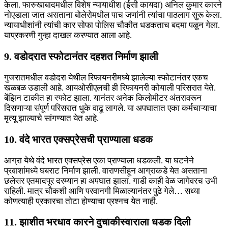
केला. फारुखाबादमधील विशेष न्यायाधीश (ईसी कायदा) अनिल कुमार कारने
नोएडाला जात असताना बोलेरोमधील पाच जणांनी त्यांचा पाठलाग सुरू केला.
न्यायाधीशांनी त्यांची कार सोफा पोलिस चौकीत धडकताच बदमा पळून गेला.
याप्रकरणी गुन्हा दाखल करण्यात आला आहे.
9. वडोदरात स्फोटानंतर दहशत निर्माण झाली
गुजरातमधील वडोदरा येथील रिफायनरीमध्ये झालेल्या स्फोटानंतर एकच
खळबळ उडाली आहे. आयओसीएलची ही रिफायनरी कोयाली परिसरात येते.
बेंझिन टाकीत हा स्फोट झाला. यानंतर अनेक किलोमीटर अंतरावरून
दिसणाऱ्या संपूर्ण परिसरात धुके वाढू लागले. या अपघातात एका कर्मचाऱ्याचा
मृत्यू झाल्याचे सांगण्यात येत आहे.
10. वंदे भारत एक्सप्रेसची प्राण्याला धडक
आग्रा येथे वंदे भारत एक्सप्रेस एका प्राण्याला धडकली. या घटनेने
प्रवाशांमध्ये घबराट निर्माण झाली. वाराणसीहून आग्राकडे येत असताना
छलेसर एतमादपूर दरम्यान हा अपघात झाला. गाडी काही वेळ जागेवरच उभी
राहिली. मात्र चौकशी आणि परवानगी मिळाल्यानंतर पुढे गेले… सध्या
कोणत्याही प्रकारचा तोटा होण्याचा प्रश्नच येत नाही.
11. झाशीत भरधाव कारने दुचाकीस्वाराला धडक दिली