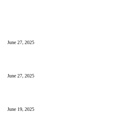
EDITOR PICKS
इराणने पुन्हा अण्वस्त्र कार्यक्रम सुरू केल्यास अमेरिकेच्या नवीन धमकीचा अमेरिका पुन्हा
अण्वस्त्र कार्यक्रमावर बॉम्ब करेल
June 27, 2025
शिव लिंगा आणि ज्योतिर्लिंग यांच्यात काय फरक आहे, यापैकी किती प्रकारचे आहेत, देशात
ज्योतिर्लिंग आहेत, त्यांना येथे माहित आहे …
June 27, 2025
नाग पंचामी २०२25: नागपंचमी जुलैच्या या तारखेला साजरा केला जाईल, पूजा मुहर्ट आणि म
जाणून घ्या
June 19, 2025
POPULAR POSTS
विद्यार्थ्यांनी आई-वडिलांचा व शिक्षकांचा सन्मान राखून ध्येयाने शिक्षण घ्यावे, नंदेश्वर येथे 