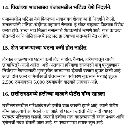
14. पिकांच्या भावाबाबत पंजाबमधील भटिंडा येथे निदर्शने.
पंजाबमधील भटिंडा येथे पिकांच्या भावाबाबत शेतकऱ्यांनी निदर्शने केली.
शेतकऱ्यांनी भटिंडा-चंदीगड महामार्ग रोखला. हे लोक गव्हाच्या पिकाला विरोध
करत होते. रास्त भाव मिळत नसल्याचे शेतकऱ्यांचे म्हणणे आहे. याच काळात
शेतकरी आणि पोलिसांमध्ये झटापट झाल्याच्या बातम्याही येत आहेत.
15. शेण जाळण्याच्या घटना कमी होत नाहीत.
होरपळ जाळण्याच्या घटना कमी होत नाहीत. कैथल, हरियाणातून ताजी
छायाचित्रे आली आहेत. असे असताना हरियाणा सरकारने वायू प्रदूषणावर
नियंत्रण ठेवण्यासाठी भुसभुशीत जाळणाऱ्या दंडाची रक्कम दुप्पट केली आहे.
आता दोन एकर जमिनीसाठी शेतकऱ्यांना पर्यावरण नुकसान भरपाई शुल्क
2,500 रुपयांवरून 5,000 रुपयांपर्यंत वाढवावे लागणार आहे.
16. छत्तीसगडमध्ये हत्तीच्या बाळाने पोटॅश बॉम्ब खाल्ला
छत्तीसगडमधील गरिआबंदमध्ये हत्तीचे बाळ जखमी झाले आहे. त्याने पोटॅश
बॉम्ब खाल्ल्याचे सांगितले जात आहे. ही घटना उदांती सीतानदी व्याघ्र
प्रकल्प परिसरात घडली. जखमी हत्तीचा माग काढण्यासाठी श्वान पथक आणि
ड्रोनची मदत घेतली जात आहे. या प्रकरणाचा तपास सुरू आहे.