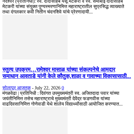
नंदेश्वर (प्रतिनिधी): स्व. दादासाहेब येसू मेटकरी व स्व. समाबाई दादासाहेब
मेटकरी यांच्या संयुक्त पुण्यस्मरणानिमित्त महाराष्ट्रातील सुप्रसिद्ध व्याख्याते
तथा दंगलकार कवी नितीन चंदनशिवे यांचे प्रेरणादायी...
स्तुत्य उपक्रम…रामेश्वर मासाळ यांच्या संकल्पनेचे आमदार
समाधान आवताडे यांनी केले कौतुक,शाळा व गावाच्या विकासासाठी...
सोलापूर आजतक
-
July 22, 2026
0
मंगळवेढा | प्रतिनिधी : दिवंगत उपमुख्यमंत्री स्व. अजितदादा पवार यांच्या
जयंतीनिमित्त तसेच महाराष्ट्राचे मुख्यमंत्री देवेंद्र फडणवीस यांच्या
वाढदिवसानिमित्त गोणेवाडी येथे शालेय विद्यार्थ्यांसाठी आयोजित करण्यात...