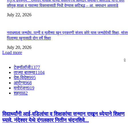
स्तुत्य उपक्रम…रामेश्वर मासाळ यांच्या संकल्पनेचे आमदार समाधान आवताडे यांनी केले
कौतुक,शाळा व गावाच्या विकासासाठी निधी देण्यास कटिबद्ध – आ. समाधान आवताडे
July 22, 2026
नराधमाला जन्मठेप..पत्नी व मुलीच्या खून प्रकरणी संजय कोरे यास जन्मठेपेची शिक्षा, मांजरा
पिलाच्या खुनासाठी दोन वर्षे शिक्षा
July 20, 2026
Load more
0
टेक्नॉलॉजी
1377
ताज्या बातम्या
1104
देश-विदेश
995
आरोग्य
968
मनोरंजन
919
शहर
882
विद्यार्थ्यांनी आई-वडिलांचा व शिक्षकांचा सन्मान राखून ध्येयाने शिक्षण
घ्यावे, नंदेश्वर येथे दंगलकार नितीन चंदनशिवे...