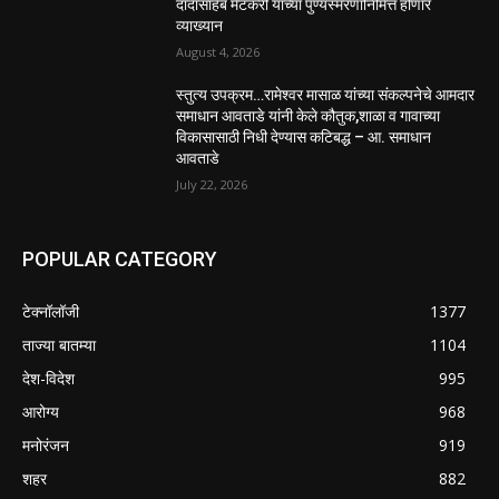
दादासाहेब मेटकरी यांच्या पुण्यस्मरणानिमित्त होणार
व्याख्यान
August 4, 2026
स्तुत्य उपक्रम…रामेश्वर मासाळ यांच्या संकल्पनेचे आमदार
समाधान आवताडे यांनी केले कौतुक,शाळा व गावाच्या
विकासासाठी निधी देण्यास कटिबद्ध – आ. समाधान
आवताडे
July 22, 2026
POPULAR CATEGORY
टेक्नॉलॉजी
1377
ताज्या बातम्या
1104
देश-विदेश
995
आरोग्य
968
मनोरंजन
919
शहर
882