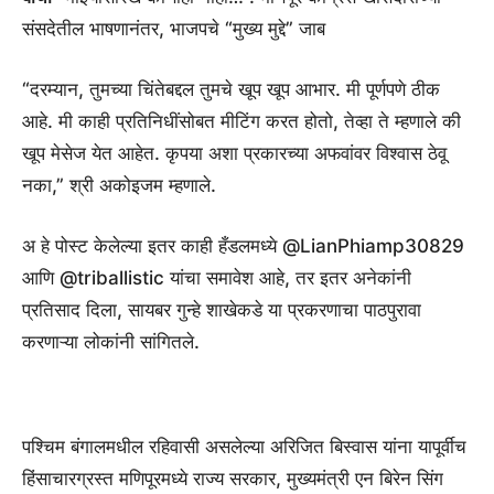
संसदेतील भाषणानंतर, भाजपचे “मुख्य मुद्दे” जाब
“दरम्यान, तुमच्या चिंतेबद्दल तुमचे खूप खूप आभार. मी पूर्णपणे ठीक
आहे. मी काही प्रतिनिधींसोबत मीटिंग करत होतो, तेव्हा ते म्हणाले की
खूप मेसेज येत आहेत. कृपया अशा प्रकारच्या अफवांवर विश्वास ठेवू
नका,” श्री अकोइजम म्हणाले.
अ हे पोस्ट केलेल्या इतर काही हँडलमध्ये @LianPhiamp30829
आणि @triballistic यांचा समावेश आहे, तर इतर अनेकांनी
प्रतिसाद दिला, सायबर गुन्हे शाखेकडे या प्रकरणाचा पाठपुरावा
करणाऱ्या लोकांनी सांगितले.
पश्चिम बंगालमधील रहिवासी असलेल्या अरिजित बिस्वास यांना यापूर्वीच
हिंसाचारग्रस्त मणिपूरमध्ये राज्य सरकार, मुख्यमंत्री एन बिरेन सिंग