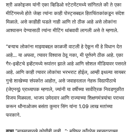
श्री अकोइजम यांनी एका व्हिडिओ स्टेटमेंटमध्ये सांगितले की ते एका
मीटिंगमध्ये होते जेव्हा त्यांना काही पोस्ट्सबद्दल हितचिंतकांकडून संदेश
मिळाले. असे काहीही घडले नाही आणि तो ठीक आहे असे लोकांना
आश्वासन देण्यासाठी त्यांना मीटिंग थांबवावी लागली असे ते म्हणाले.
“बऱ्याच लोकांना माझ्याबद्दल काळजी वाटली हे ऐकून मी हे विधान देत
आहे… या अफवा, त्यावर विश्वास ठेवू नका, मी पूर्णपणे ठीक आहे. एका
गैर-इव्हेंटचे इव्हेंटमध्ये रूपांतर झाले आहे आणि सोशल मीडियावर पसरले
आहे. आणि काही त्यावर लोकांचा भरभराट होईल, आम्ही इथल्या सायबर
गुन्हे शाखेच्या संपर्कात आहोत, असे जवाहरलाल नेहरू विद्यापीठाचे
(जेएनयू) प्राध्यापक म्हणाले, ज्यांनी या वर्षीच्या सार्वत्रिक निवडणुकीत
विजय मिळवला. भाजप उमेदवार आणि राज्याच्या शिक्षणमंत्र्यांचा पराभव
करून थौनाओजम बसंता कुमार सिंग यांना 1.09 लाख मतांच्या
फरकाने.
वाचा
“माझ्यासारखे कोणीही नाही…”: मणिपूर काँग्रेस खासदाराच्या