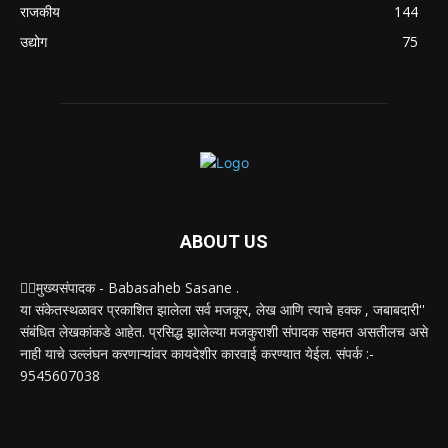
राजकीय
144
उद्योग
75
ABOUT US
✍🏻मुख्यसंपादक - Babasaheb Sasane .
या संकेतस्थळावर प्रकाशित झालेला सर्व मजकूर, लेख आणि त्याचे हक्क , जबाबदारी''
संबंधित लेखकांकडे आहेत. प्रसिद्ध झालेल्या मजकुराशी संपादक सहमत असतीलच असे
नाही याचे उल्लंघन करणाऱ्यांवर कायदेशीर कारवाई करण्यात येईल. संपर्क :-
9545607038