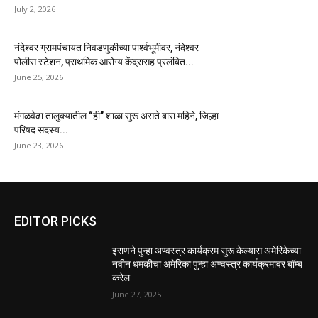
July 2, 2026
नंदेश्वर ग्रामपंचायत निवडणुकीच्या पार्श्वभूमीवर, नंदेश्वर
पोलीस स्टेशन, प्राथमिक आरोग्य केंद्रासह प्रलंबित...
June 25, 2026
मंगळवेढा तालुक्यातील “ही” शाळा सुरू असते बारा महिने, जिल्हा
परिषद सदस्य...
June 23, 2026
EDITOR PICKS
इराणने पुन्हा अण्वस्त्र कार्यक्रम सुरू केल्यास अमेरिकेच्या
नवीन धमकीचा अमेरिका पुन्हा अण्वस्त्र कार्यक्रमावर बॉम्ब
करेल
June 27, 2025