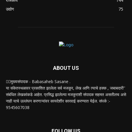
राजकीय
144
उद्योग
75
ABOUT US
✍🏻मुख्यसंपादक - Babasaheb Sasane .
या संकेतस्थळावर प्रकाशित झालेला सर्व मजकूर, लेख आणि त्याचे हक्क , जबाबदारी''
संबंधित लेखकांकडे आहेत. प्रसिद्ध झालेल्या मजकुराशी संपादक सहमत असतीलच असे
नाही याचे उल्लंघन करणाऱ्यांवर कायदेशीर कारवाई करण्यात येईल. संपर्क :-
9545607038
FOLLOW US