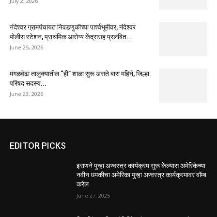
July 2, 2026
नंदेश्वर ग्रामपंचायत निवडणुकीच्या पार्श्वभूमीवर, नंदेश्वर
पोलीस स्टेशन, प्राथमिक आरोग्य केंद्रासह प्रलंबित...
June 25, 2026
मंगळवेढा तालुक्यातील “ही” शाळा सुरू असते बारा महिने, जिल्हा
परिषद सदस्य...
June 23, 2026
EDITOR PICKS
इराणने पुन्हा अण्वस्त्र कार्यक्रम सुरू केल्यास अमेरिकेच्या
नवीन धमकीचा अमेरिका पुन्हा अण्वस्त्र कार्यक्रमावर बॉम्ब
करेल
June 27, 2025