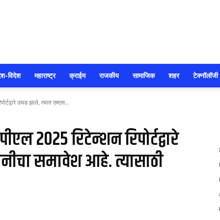
सोलापूर
ेश-विदेश
महाराष्ट्र
क्राईम
राजकीय
सामाजिक
शहर
टेक्नॉलॉजी
र्टद्वारे उघड झाले, त्यात एमएस...
आजतक
ीएल 2025 रिटेन्शन रिपोर्टद्वारे
नीचा समावेश आहे. त्यासाठी
74