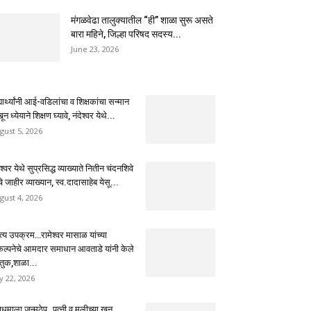
मंगळवेढा तालुक्यातील “ही” शाळा सुरू असते
बारा महिने, जिल्हा परिषद सदस्य...
June 23, 2026
्यार्थ्यांनी आई-वडिलांचा व शिक्षकांचा सन्मान
ून ध्येयाने शिक्षण घ्यावे, नंदेश्वर येथे...
gust 5, 2026
ेश्वर येथे सुप्रसिद्ध व्याख्याते नितीन चंदनशिवे
चे जाहीर व्याख्यान, स्व.दादासाहेब येसू...
gust 4, 2026
ुत्य उपक्रम…रामेश्वर मासाळ यांच्या
कल्पनेचे आमदार समाधान आवताडे यांनी केले
तुक,शाळा...
ly 22, 2026
धमाला जन्मठेप..पत्नी व मुलीच्या खून