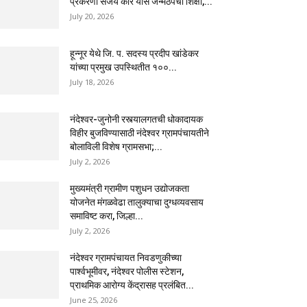
प्रकरणी संजय कोरे यास जन्मठेपेची शिक्षा,...
July 20, 2026
हून्नूर येथे जि. प. सदस्य प्रदीप खांडेकर
यांच्या प्रमुख उपस्थितीत १००...
July 18, 2026
नंदेश्वर-जुनोनी रस्त्यालगतची धोकादायक
विहीर बुजविण्यासाठी नंदेश्वर ग्रामपंचायतीने
बोलाविली विशेष ग्रामसभा;...
July 2, 2026
मुख्यमंत्री ग्रामीण पशुधन उद्योजकता
योजनेत मंगळवेढा तालुक्याचा दुग्धव्यवसाय
समाविष्ट करा, जिल्हा...
July 2, 2026
नंदेश्वर ग्रामपंचायत निवडणुकीच्या
पार्श्वभूमीवर, नंदेश्वर पोलीस स्टेशन,
प्राथमिक आरोग्य केंद्रासह प्रलंबित...
June 25, 2026