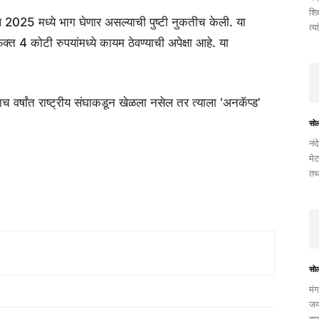
शिक
एल 2025 मध्ये भाग घेणार असल्याची पुष्टी नुकतीच केली. या
त्य
क्त 4 कोटी रुपयांमध्ये कायम ठेवण्याची अपेक्षा आहे. या
च वर्षांत राष्ट्रीय संघाकडून खेळला नसेल तर त्याला ‘अनकॅप्ड’
सो
नंद
मेट
तथ
सो
मंग
जयं