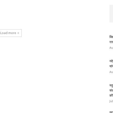
Load more
विद
राख
Au
नंद
यां
Au
स्त
सं
कौ
Ju
नरा