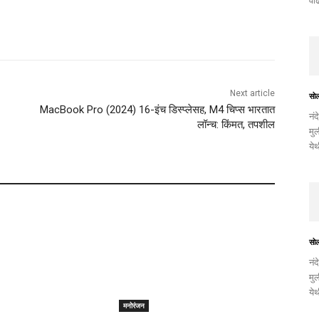
वाढ
Next article
सो
MacBook Pro (2024) 16-इंच डिस्प्लेसह, M4 चिप्स भारतात
नंद
लॉन्च: किंमत, तपशील
मुल
ये
सो
नंद
मुल
ये
मनोरंजन