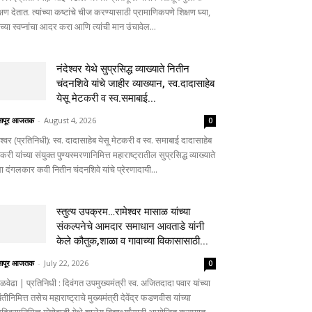
्षण देतात. त्यांच्या कष्टांचे चीज करण्यासाठी प्रामाणिकपणे शिक्षण घ्या,
ांच्या स्वप्नांचा आदर करा आणि त्यांची मान उंचावेल...
नंदेश्वर येथे सुप्रसिद्ध व्याख्याते नितीन
चंदनशिवे यांचे जाहीर व्याख्यान, स्व.दादासाहेब
येसू मेटकरी व स्व.समाबाई...
लापूर आजतक
-
August 4, 2026
0
ेश्वर (प्रतिनिधी): स्व. दादासाहेब येसू मेटकरी व स्व. समाबाई दादासाहेब
करी यांच्या संयुक्त पुण्यस्मरणानिमित्त महाराष्ट्रातील सुप्रसिद्ध व्याख्याते
ा दंगलकार कवी नितीन चंदनशिवे यांचे प्रेरणादायी...
स्तुत्य उपक्रम…रामेश्वर मासाळ यांच्या
संकल्पनेचे आमदार समाधान आवताडे यांनी
केले कौतुक,शाळा व गावाच्या विकासासाठी...
लापूर आजतक
-
July 22, 2026
0
ळवेढा | प्रतिनिधी : दिवंगत उपमुख्यमंत्री स्व. अजितदादा पवार यांच्या
तीनिमित्त तसेच महाराष्ट्राचे मुख्यमंत्री देवेंद्र फडणवीस यांच्या