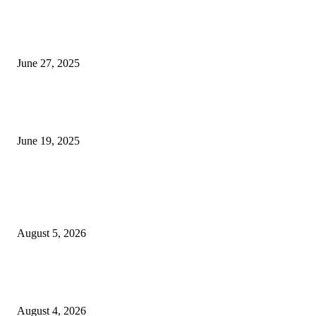
शिव लिंगा आणि ज्योतिर्लिंग यांच्यात काय फरक आहे, यापैकी किती प्रकारचे आहेत, देशात
ज्योतिर्लिंग आहेत, त्यांना येथे माहित आहे …
June 27, 2025
नाग पंचामी २०२25: नागपंचमी जुलैच्या या तारखेला साजरा केला जाईल, पूजा मुहर्ट आणि म
जाणून घ्या
June 19, 2025
POPULAR POSTS
विद्यार्थ्यांनी आई-वडिलांचा व शिक्षकांचा सन्मान राखून ध्येयाने शिक्षण घ्यावे, नंदेश्वर येथे 
नितीन चंदनशिवे यांचे प्रेरणादायी व्याख्यान संपन्न
August 5, 2026
नंदेश्वर येथे सुप्रसिद्ध व्याख्याते नितीन चंदनशिवे यांचे जाहीर व्याख्यान, स्व.दादासाहेब येस
मेटकरी व स्व.समाबाई दादासाहेब मेटकरी यांच्या पुण्यस्मरणानिमित्त होणार व्याख्यान
August 4, 2026