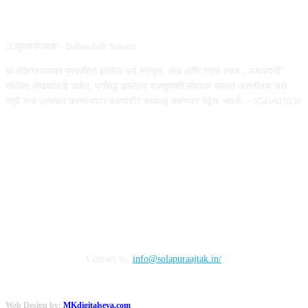
ABOUT US
✍🏻मुख्यसंपादक - Babasaheb Sasane .
या संकेतस्थळावर प्रकाशित झालेला सर्व मजकूर, लेख आणि त्याचे हक्क , जबाबदारी''
संबंधित लेखकांकडे आहेत. प्रसिद्ध झालेल्या मजकुराशी संपादक सहमत असतीलच असे
नाही याचे उल्लंघन करणाऱ्यांवर कायदेशीर कारवाई करण्यात येईल. संपर्क :- 9545607038
FOLLOW US
Contact us:
info@solapuraajtak.in/
Web Design by:
MKdigitalseva.com