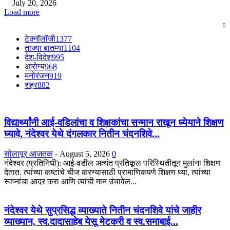
July 20, 2026
Load more
0
टेक्नॉलॉजी
1377
ताज्या बातम्या
1104
देश-विदेश
995
आरोग्य
968
मनोरंजन
919
शहर
882
विद्यार्थ्यांनी आई-वडिलांचा व शिक्षकांचा सन्मान राखून ध्येयाने शिक्षण
घ्यावे, नंदेश्वर येथे दंगलकार नितीन चंदनशिवे...
सोलापूर आजतक
-
August 5, 2026
0
नंदेश्वर (प्रतिनिधी): आई-वडील अत्यंत प्रतिकूल परिस्थितीतून मुलांना शिक्षण
देतात. त्यांच्या कष्टांचे चीज करण्यासाठी प्रामाणिकपणे शिक्षण घ्या, त्यांच्या
स्वप्नांचा आदर करा आणि त्यांची मान उंचावेल...
नंदेश्वर येथे सुप्रसिद्ध व्याख्याते नितीन चंदनशिवे यांचे जाहीर
व्याख्यान, स्व.दादासाहेब येसू मेटकरी व स्व.समाबाई...