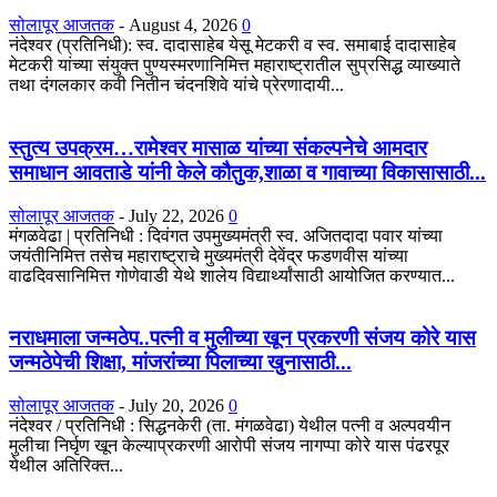
सोलापूर आजतक
-
August 4, 2026
0
नंदेश्वर (प्रतिनिधी): स्व. दादासाहेब येसू मेटकरी व स्व. समाबाई दादासाहेब
मेटकरी यांच्या संयुक्त पुण्यस्मरणानिमित्त महाराष्ट्रातील सुप्रसिद्ध व्याख्याते
तथा दंगलकार कवी नितीन चंदनशिवे यांचे प्रेरणादायी...
स्तुत्य उपक्रम…रामेश्वर मासाळ यांच्या संकल्पनेचे आमदार
समाधान आवताडे यांनी केले कौतुक,शाळा व गावाच्या विकासासाठी...
सोलापूर आजतक
-
July 22, 2026
0
मंगळवेढा | प्रतिनिधी : दिवंगत उपमुख्यमंत्री स्व. अजितदादा पवार यांच्या
जयंतीनिमित्त तसेच महाराष्ट्राचे मुख्यमंत्री देवेंद्र फडणवीस यांच्या
वाढदिवसानिमित्त गोणेवाडी येथे शालेय विद्यार्थ्यांसाठी आयोजित करण्यात...
नराधमाला जन्मठेप..पत्नी व मुलीच्या खून प्रकरणी संजय कोरे यास
जन्मठेपेची शिक्षा, मांजरांच्या पिलाच्या खुनासाठी...
सोलापूर आजतक
-
July 20, 2026
0
नंदेश्वर / प्रतिनिधी : सिद्धनकेरी (ता. मंगळवेढा) येथील पत्नी व अल्पवयीन
मुलीचा निर्घृण खून केल्याप्रकरणी आरोपी संजय नागप्पा कोरे यास पंढरपूर
येथील अतिरिक्त...