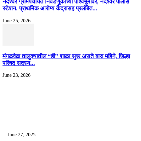
नंदेश्वर ग्रामपंचायत निवडणुकीच्या पार्श्वभूमीवर, नंदेश्वर पोलीस
स्टेशन, प्राथमिक आरोग्य केंद्रासह प्रलंबित...
June 25, 2026
मंगळवेढा तालुक्यातील “ही” शाळा सुरू असते बारा महिने, जिल्हा
परिषद सदस्य...
June 23, 2026
EDITOR PICKS
इराणने पुन्हा अण्वस्त्र कार्यक्रम सुरू केल्यास अमेरिकेच्या नवीन धमकीचा अमेरिका पुन्हा
अण्वस्त्र कार्यक्रमावर बॉम्ब करेल
June 27, 2025