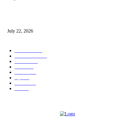
स्तुत्य उपक्रम…रामेश्वर मासाळ यांच्या संकल्पनेचे आमदार समाधान आवताडे यांनी केले
कौतुक,शाळा व गावाच्या विकासासाठी निधी देण्यास कटिबद्ध – आ. समाधान आवताडे
July 22, 2026
POPULAR CATEGORY
टेक्नॉलॉजी
1377
ताज्या बातम्या
1104
देश-विदेश
995
आरोग्य
968
मनोरंजन
919
शहर
882
राजकीय
144
उद्योग
75