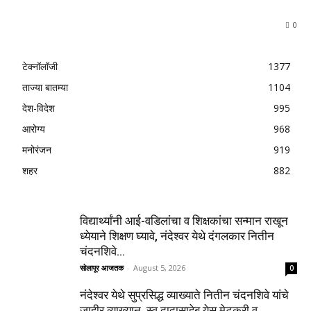
0
टेक्नॉलॉजी
1377
ताज्या बातम्या
1104
देश-विदेश
995
आरोग्य
968
मनोरंजन
919
शहर
882
विद्यार्थ्यांनी आई-वडिलांचा व शिक्षकांचा सन्मान राखून
ध्येयाने शिक्षण घ्यावे, नंदेश्वर येथे दंगलकार नितीन
चंदनशिवे...
सोलापूर आजतक
-
August 5, 2026
0
नंदेश्वर येथे सुप्रसिद्ध व्याख्याते नितीन चंदनशिवे यांचे
जाहीर व्याख्यान, स्व.दादासाहेब येसू मेटकरी व