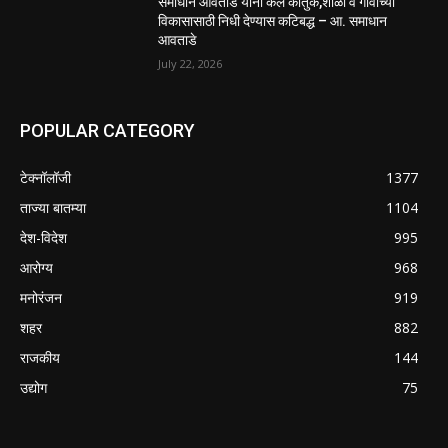
समाधान आवताडे यांनी केले कौतुक,शाळा व गावाच्या
विकासासाठी निधी देण्यास कटिबद्ध – आ. समाधान
आवताडे
July 22, 2026
POPULAR CATEGORY
टेक्नॉलॉजी
1377
ताज्या बातम्या
1104
देश-विदेश
995
आरोग्य
968
मनोरंजन
919
शहर
882
राजकीय
144
उद्योग
75