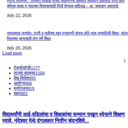
स्तुत्य उपक्रम…रामेश्वर मासाळ यांच्या संकल्पनेचे आमदार समाधान आवताडे यांनी केले
कौतुक,शाळा व गावाच्या विकासासाठी निधी देण्यास कटिबद्ध – आ. समाधान आवताडे
July 22, 2026
नराधमाला जन्मठेप..पत्नी व मुलीच्या खून प्रकरणी संजय कोरे यास जन्मठेपेची शिक्षा, मांजरा
पिलाच्या खुनासाठी दोन वर्षे शिक्षा
July 20, 2026
Load more
0
टेक्नॉलॉजी
1377
ताज्या बातम्या
1104
देश-विदेश
995
आरोग्य
968
मनोरंजन
919
शहर
882
विद्यार्थ्यांनी आई-वडिलांचा व शिक्षकांचा सन्मान राखून ध्येयाने शिक्षण
घ्यावे, नंदेश्वर येथे दंगलकार नितीन चंदनशिवे...