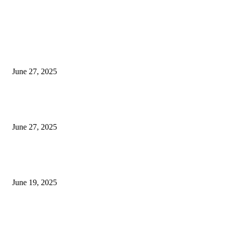
EDITOR PICKS
इराणने पुन्हा अण्वस्त्र कार्यक्रम सुरू केल्यास अमेरिकेच्या नवीन धमकीचा अमेरिका पुन्हा
अण्वस्त्र कार्यक्रमावर बॉम्ब करेल
June 27, 2025
शिव लिंगा आणि ज्योतिर्लिंग यांच्यात काय फरक आहे, यापैकी किती प्रकारचे आहेत, देशात
ज्योतिर्लिंग आहेत, त्यांना येथे माहित आहे …
June 27, 2025
नाग पंचामी २०२25: नागपंचमी जुलैच्या या तारखेला साजरा केला जाईल, पूजा मुहर्ट आणि म
जाणून घ्या
June 19, 2025
POPULAR POSTS
विद्यार्थ्यांनी आई-वडिलांचा व शिक्षकांचा सन्मान राखून ध्येयाने शिक्षण घ्यावे, नंदेश्वर येथे 