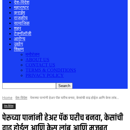
देश-विदेश
महाराष्ट्र
क्राईम
राजकीय
सामाजिक
शहर
टेक्नॉलॉजी
आरोग्य
उद्योग
शिक्षण
मनोरंजन
ABOUT US
CONTACT US
TERMS & CONDITIONS
PRIVACY POLICY
Home
देश-विदेश
पेरूच्या पानांनी हेअर पॅक घरीच बनवा, केसांची वाढ होईल आणि केस लांब...
देश-विदेश
पेरूच्या पानांनी हेअर पॅक घरीच बनवा, केसांची
वाढ होईल आणि केस लांब आणि मजबूत