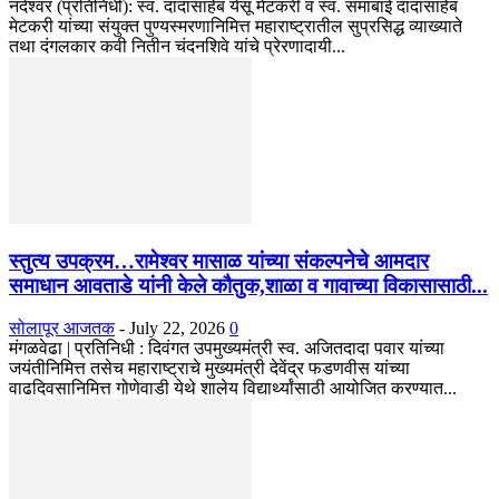
नंदेश्वर (प्रतिनिधी): स्व. दादासाहेब येसू मेटकरी व स्व. समाबाई दादासाहेब
मेटकरी यांच्या संयुक्त पुण्यस्मरणानिमित्त महाराष्ट्रातील सुप्रसिद्ध व्याख्याते
तथा दंगलकार कवी नितीन चंदनशिवे यांचे प्रेरणादायी...
स्तुत्य उपक्रम…रामेश्वर मासाळ यांच्या संकल्पनेचे आमदार
समाधान आवताडे यांनी केले कौतुक,शाळा व गावाच्या विकासासाठी...
सोलापूर आजतक
-
July 22, 2026
0
मंगळवेढा | प्रतिनिधी : दिवंगत उपमुख्यमंत्री स्व. अजितदादा पवार यांच्या
जयंतीनिमित्त तसेच महाराष्ट्राचे मुख्यमंत्री देवेंद्र फडणवीस यांच्या
वाढदिवसानिमित्त गोणेवाडी येथे शालेय विद्यार्थ्यांसाठी आयोजित करण्यात...