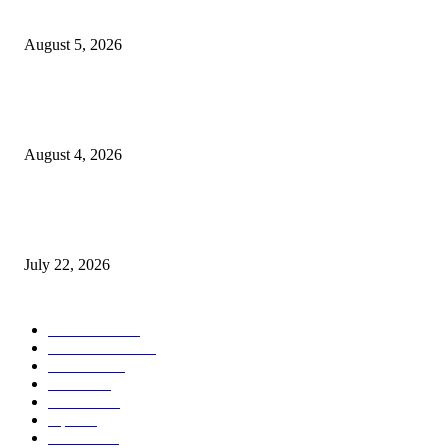
नितीन चंदनशिवे यांचे प्रेरणादायी व्याख्यान संपन्न
August 5, 2026
नंदेश्वर येथे सुप्रसिद्ध व्याख्याते नितीन चंदनशिवे यांचे जाहीर व्याख्यान, स्व.दादासाहेब येस
मेटकरी व स्व.समाबाई दादासाहेब मेटकरी यांच्या पुण्यस्मरणानिमित्त होणार व्याख्यान
August 4, 2026
स्तुत्य उपक्रम…रामेश्वर मासाळ यांच्या संकल्पनेचे आमदार समाधान आवताडे यांनी केले
कौतुक,शाळा व गावाच्या विकासासाठी निधी देण्यास कटिबद्ध – आ. समाधान आवताडे
July 22, 2026
POPULAR CATEGORY
टेक्नॉलॉजी
1377
ताज्या बातम्या
1104
देश-विदेश
995
आरोग्य
968
मनोरंजन
919
शहर
882
राजकीय
144