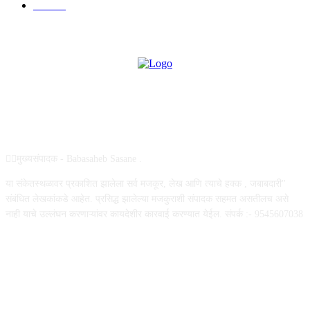
उद्योग
75
ABOUT US
✍🏻मुख्यसंपादक - Babasaheb Sasane .
या संकेतस्थळावर प्रकाशित झालेला सर्व मजकूर, लेख आणि त्याचे हक्क , जबाबदारी''
संबंधित लेखकांकडे आहेत. प्रसिद्ध झालेल्या मजकुराशी संपादक सहमत असतीलच असे
नाही याचे उल्लंघन करणाऱ्यांवर कायदेशीर कारवाई करण्यात येईल. संपर्क :- 9545607038
FOLLOW US