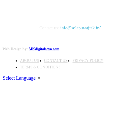
Contact us:
info@solapuraajtak.in/
Web Design by:
MKdigitalseva.com
ABOUT US
CONTACT US
PRIVACY POLICY
TERMS & CONDITIONS
Select Language
▼