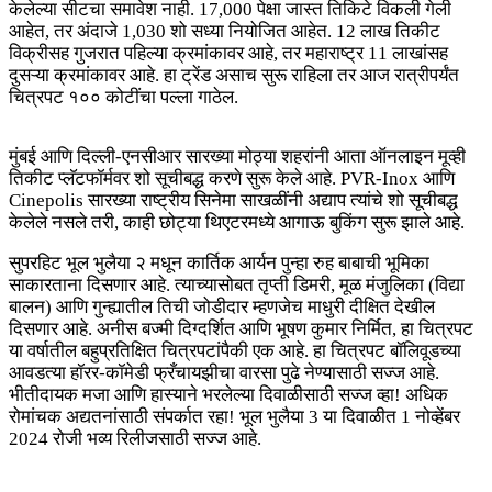
केलेल्या सीटचा समावेश नाही. 17,000 पेक्षा जास्त तिकिटे विकली गेली
आहेत, तर अंदाजे 1,030 शो सध्या नियोजित आहेत. 12 लाख तिकीट
विक्रीसह गुजरात पहिल्या क्रमांकावर आहे, तर महाराष्ट्र 11 लाखांसह
दुसऱ्या क्रमांकावर आहे. हा ट्रेंड असाच सुरू राहिला तर आज रात्रीपर्यंत
चित्रपट १०० कोटींचा पल्ला गाठेल.
मुंबई आणि दिल्ली-एनसीआर सारख्या मोठ्या शहरांनी आता ऑनलाइन मूव्ही
तिकीट प्लॅटफॉर्मवर शो सूचीबद्ध करणे सुरू केले आहे. PVR-Inox आणि
Cinepolis सारख्या राष्ट्रीय सिनेमा साखळींनी अद्याप त्यांचे शो सूचीबद्ध
केलेले नसले तरी, काही छोट्या थिएटरमध्ये आगाऊ बुकिंग सुरू झाले आहे.
सुपरहिट भूल भुलैया २ मधून कार्तिक आर्यन पुन्हा रुह बाबाची भूमिका
साकारताना दिसणार आहे. त्याच्यासोबत तृप्ती डिमरी, मूळ मंजुलिका (विद्या
बालन) आणि गुन्ह्यातील तिची जोडीदार म्हणजेच माधुरी दीक्षित देखील
दिसणार आहे. अनीस बज्मी दिग्दर्शित आणि भूषण कुमार निर्मित, हा चित्रपट
या वर्षातील बहुप्रतिक्षित चित्रपटांपैकी एक आहे. हा चित्रपट बॉलिवूडच्या
आवडत्या हॉरर-कॉमेडी फ्रँचायझीचा वारसा पुढे नेण्यासाठी सज्ज आहे.
भीतीदायक मजा आणि हास्याने भरलेल्या दिवाळीसाठी सज्ज व्हा! अधिक
रोमांचक अद्यतनांसाठी संपर्कात रहा! भूल भुलैया 3 या दिवाळीत 1 नोव्हेंबर
2024 रोजी भव्य रिलीजसाठी सज्ज आहे.