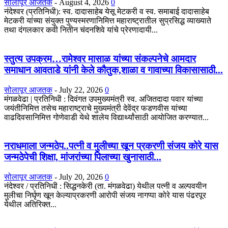
सोलापूर आजतक
-
August 4, 2026
0
नंदेश्वर (प्रतिनिधी): स्व. दादासाहेब येसू मेटकरी व स्व. समाबाई दादासाहेब
मेटकरी यांच्या संयुक्त पुण्यस्मरणानिमित्त महाराष्ट्रातील सुप्रसिद्ध व्याख्याते
तथा दंगलकार कवी नितीन चंदनशिवे यांचे प्रेरणादायी...
स्तुत्य उपक्रम…रामेश्वर मासाळ यांच्या संकल्पनेचे आमदार
समाधान आवताडे यांनी केले कौतुक,शाळा व गावाच्या विकासासाठी...
सोलापूर आजतक
-
July 22, 2026
0
मंगळवेढा | प्रतिनिधी : दिवंगत उपमुख्यमंत्री स्व. अजितदादा पवार यांच्या
जयंतीनिमित्त तसेच महाराष्ट्राचे मुख्यमंत्री देवेंद्र फडणवीस यांच्या
वाढदिवसानिमित्त गोणेवाडी येथे शालेय विद्यार्थ्यांसाठी आयोजित करण्यात...
नराधमाला जन्मठेप..पत्नी व मुलीच्या खून प्रकरणी संजय कोरे यास
जन्मठेपेची शिक्षा, मांजरांच्या पिलाच्या खुनासाठी...
सोलापूर आजतक
-
July 20, 2026
0
नंदेश्वर / प्रतिनिधी : सिद्धनकेरी (ता. मंगळवेढा) येथील पत्नी व अल्पवयीन
मुलीचा निर्घृण खून केल्याप्रकरणी आरोपी संजय नागप्पा कोरे यास पंढरपूर
येथील अतिरिक्त...