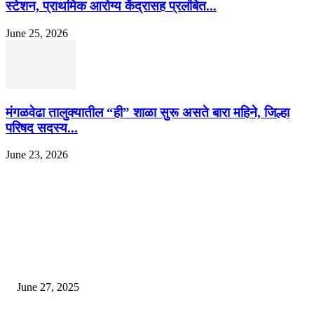
स्टेशन, प्राथमिक आरोग्य केंद्रासह प्रलंबित...
June 25, 2026
मंगळवेढा तालुक्यातील “ही” शाळा सुरू असते बारा महिने, जिल्हा
परिषद सदस्य...
June 23, 2026
EDITOR PICKS
इराणने पुन्हा अण्वस्त्र कार्यक्रम सुरू केल्यास अमेरिकेच्या नवीन धमकीचा अमेरिका पुन्हा
अण्वस्त्र कार्यक्रमावर बॉम्ब करेल
June 27, 2025