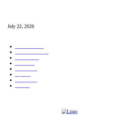
स्तुत्य उपक्रम…रामेश्वर मासाळ यांच्या संकल्पनेचे आमदार समाधान आवताडे यांनी केले
कौतुक,शाळा व गावाच्या विकासासाठी निधी देण्यास कटिबद्ध – आ. समाधान आवताडे
July 22, 2026
POPULAR CATEGORY
टेक्नॉलॉजी
1377
ताज्या बातम्या
1104
देश-विदेश
995
आरोग्य
968
मनोरंजन
919
शहर
882
राजकीय
144
उद्योग
75
ABOUT US