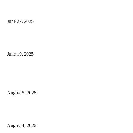
शिव लिंगा आणि ज्योतिर्लिंग यांच्यात काय फरक आहे, यापैकी किती प्रकारचे आहेत, देशात
ज्योतिर्लिंग आहेत, त्यांना येथे माहित आहे …
June 27, 2025
नाग पंचामी २०२25: नागपंचमी जुलैच्या या तारखेला साजरा केला जाईल, पूजा मुहर्ट आणि म
जाणून घ्या
June 19, 2025
POPULAR POSTS
विद्यार्थ्यांनी आई-वडिलांचा व शिक्षकांचा सन्मान राखून ध्येयाने शिक्षण घ्यावे, नंदेश्वर येथे 
नितीन चंदनशिवे यांचे प्रेरणादायी व्याख्यान संपन्न
August 5, 2026
नंदेश्वर येथे सुप्रसिद्ध व्याख्याते नितीन चंदनशिवे यांचे जाहीर व्याख्यान, स्व.दादासाहेब येस
मेटकरी व स्व.समाबाई दादासाहेब मेटकरी यांच्या पुण्यस्मरणानिमित्त होणार व्याख्यान
August 4, 2026